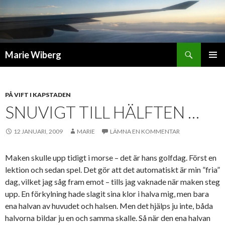
Sök
Marie Wiberg
GÅ
PRIMÄR
TILL
MENY
INNEHÅLL
PÅ VIFT I KAPSTADEN
SNUVIGT TILL HÄLFTEN …
12 JANUARI, 2009
MARIE
LÄMNA EN KOMMENTAR
Maken skulle upp tidigt i morse – det är hans golfdag. Först en
lektion och sedan spel. Det gör att det automatiskt är min ”fria”
dag, vilket jag såg fram emot – tills jag vaknade när maken steg
upp. En förkylning hade slagit sina klor i halva mig, men bara
ena halvan av huvudet och halsen. Men det hjälps ju inte, båda
halvorna bildar ju en och samma skalle. Så när den ena halvan