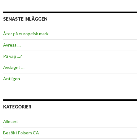
SENASTE INLÄGGEN
Åter på europeisk mark ..
Avresa …
På väg …?
Avslaget …
Äntligen …
KATEGORIER
Allmänt
Besök i Folsom CA