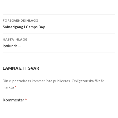
Inläggsnavigering
FÖREGÅENDE INLÄGG
Solnedgång i Camps Bay …
NÄSTA INLÄGG
Lyxlunch …
LÄMNA ETT SVAR
Din e-postadress kommer inte publiceras.
Obligatoriska fält är
märkta
*
Kommentar
*