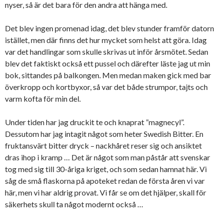
nyser, så är det bara för den andra att hänga med.
Det blev ingen promenad idag, det blev stunder framför datorn
istället, men där finns det hur mycket som helst att göra. Idag
var det handlingar som skulle skrivas ut inför årsmötet. Sedan
blev det faktiskt också ett pussel och därefter läste jag ut min
bok, sittandes på balkongen. Men medan maken gick med bar
överkropp och kortbyxor, så var det både strumpor, tajts och
varm kofta för min del.
Under tiden har jag druckit te och knaprat ”magnecyl”.
Dessutom har jag intagit något som heter Swedish Bitter. En
fruktansvärt bitter dryck – nackhåret reser sig och ansiktet
dras ihop i kramp … Det är något som man påstår att svenskar
tog med sig till 30-åriga kriget, och som sedan hamnat här. Vi
såg de små flaskorna på apoteket redan de första åren vi var
här, men vi har aldrig provat. Vi får se om det hjälper, skall för
säkerhets skull ta något modernt också …