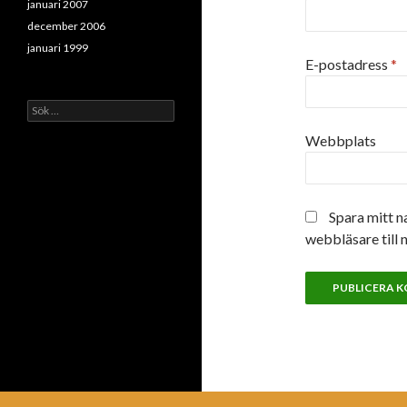
januari 2007
december 2006
januari 1999
E-postadress
*
Sök
efter:
Webbplats
Spara mitt n
webbläsare till 