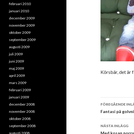
februari 2010
januari 2010
december 2009
november 2009
oktober 2009
september 2009
augusti 2009
juli 2009
juni 2009
maj 2009
Körsbär, det är 
april 2009
mars 2009
februari 2009
januari 2009
Inläggsna
december 2008
FÖREGÅENDE INL
Fantasi på golvn
november 2008
oktober 2008
september 2008
NÄSTA INLÄGG
Med kosan norru
augusti 2008