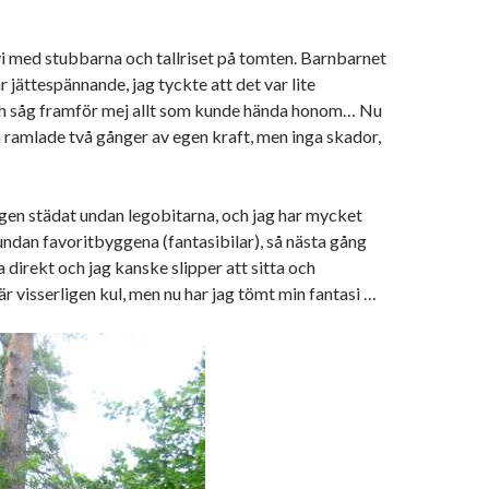
i med stubbarna och tallriset på tomten. Barnbarnet
r jättespännande, jag tyckte att det var lite
 såg framför mej allt som kunde hända honom… Nu
n ramlade två gånger av egen kraft, men inga skador,
rigen städat undan legobitarna, och jag har mycket
 undan favoritbyggena (fantasibilar), så nästa gång
 direkt och jag kanske slipper att sitta och
är visserligen kul, men nu har jag tömt min fantasi …