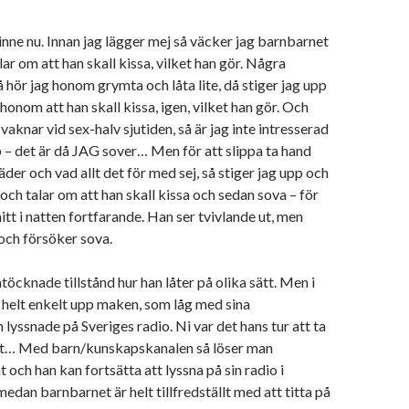
 inne nu. Innan jag lägger mej så väcker jag barnbarnet
lar om att han skall kissa, vilket han gör. Några
 hör jag honom grymta och låta lite, då stiger jag upp
honom att han skall kissa, igen, vilket han gör. Och
 vaknar vid sex-halv sjutiden, så är jag inte intresserad
pp – det är då JAG sover… Men för att slippa ta hand
der och vad allt det för med sej, så stiger jag upp och
 och talar om att han skall kissa och sedan sova – för
itt i natten fortfarande. Han ser tvivlande ut, men
 och försöker sova.
töcknade tillstånd hur han låter på olika sätt. Men i
 helt enkelt upp maken, som låg med sina
lyssnade på Sveriges radio. Ni var det hans tur att ta
vårt… Med barn/kunskapskanalen så löser man
 och han kan fortsätta att lyssna på sin radio i
dan barnbarnet är helt tillfredställt med att titta på