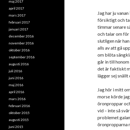
maj 2017
april 2017
Jag har ju vanan
mars 2017
försiktigt och ta
februari 2017
timmar senare så
januari 2017
och talar om för 
december 2016
slutligen när han
november 2016
alls av att gå u
oktober 2016
om blöta sängklä
september 2016
går in till honom
augusti 2016
det är faktiskt m
juli 2016
lägger sej snällt
juni 2016
maj 2016
Jag hör i mitt om
april 2016
morse körde jag
mars 2016
öronproppar och 
februari 2016
vid – inte så s
oktober 2015
problemet galant
augusti 2015
öronpropparna me
juni 2015