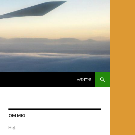
GÅ TILL INNEHÅLL
ÄVENTYR
OM MIG
Hej,