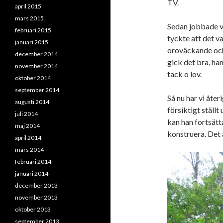
TV.
april 2015
mars 2015
Sedan jobbade v
februari 2015
tyckte att det va
januari 2015
oroväckande och
december 2014
gick det bra, ha
november 2014
tack o lov.
oktober 2014
september 2014
Så nu har vi åte
augusti 2014
försiktigt ställt
juli 2014
kan han fortsätta
maj 2014
konstruera. Det 
april 2014
mars 2014
februari 2014
januari 2014
december 2013
november 2013
oktober 2013
september 2013