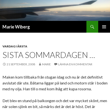
Sök
Marie Wiberg
GÅ
PRIMÄR
TILL
MENY
INNEHÅLL
VARDAG I ÅRSTA
SISTA SOMMARDAGEN …
21 SEPTEMBER, 2008
MARIE
LÄMNA EN KOMMENTAR
Maken kom tillbaka från stugan idag och nu är det definitivt
avslutat där ute. Båtarna ligger på land och motorn står i boden
med ny olja. Han till o med kom ihåg att kupa rosorna.
Det blev en stund på balkongen och det var mycket skönt, men
när solen sjönk en bit, så märks det är det är höst. Det är