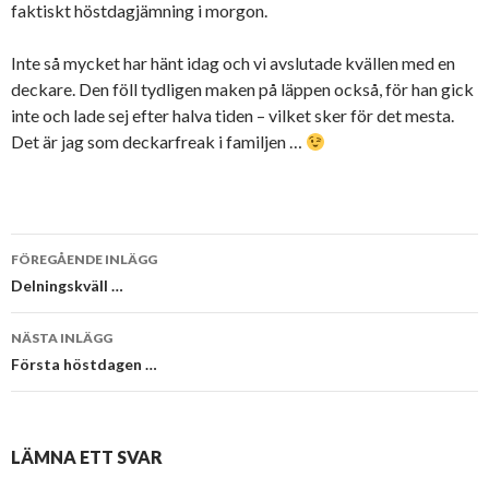
faktiskt höstdagjämning i morgon.
Inte så mycket har hänt idag och vi avslutade kvällen med en
deckare. Den föll tydligen maken på läppen också, för han gick
inte och lade sej efter halva tiden – vilket sker för det mesta.
Det är jag som deckarfreak i familjen …
Inläggsnavigering
FÖREGÅENDE INLÄGG
Delningskväll …
NÄSTA INLÄGG
Första höstdagen …
LÄMNA ETT SVAR