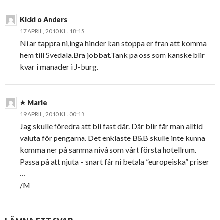
Kicki o Anders
17 APRIL, 2010 KL. 18:15
Ni ar tappra ni,inga hinder kan stoppa er fran att komma
hem till Svedala.Bra jobbat.Tank pa oss som kanske blir
kvar i manader i J-burg.
Marie
19 APRIL, 2010 KL. 00:18
Jag skulle föredra att bli fast där. Där blir får man alltid
valuta för pengarna. Det enklaste B&B skulle inte kunna
komma ner på samma nivå som vårt första hotellrum.
Passa på att njuta – snart får ni betala ”europeiska” priser
…
/M