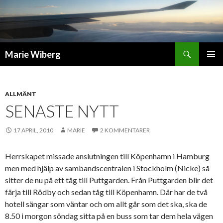
Sök
Marie Wiberg
GÅ
PRIMÄR
TILL
MENY
INNEHÅLL
ALLMÄNT
SENASTE NYTT
17 APRIL, 2010
MARIE
2 KOMMENTARER
Herrskapet missade anslutningen till Köpenhamn i Hamburg
men med hjälp av sambandscentralen i Stockholm (Nicke) så
sitter de nu på ett tåg till Puttgarden. Från Puttgarden blir det
färja till Rödby och sedan tåg till Köpenhamn. Där har de två
hotell sängar som väntar och om allt går som det ska, ska de
8.50 i morgon söndag sitta på en buss som tar dem hela vägen