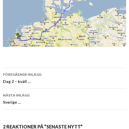
Inläggsnavigering
FÖREGÅENDE INLÄGG
Dag 2 – kväll …
NÄSTA INLÄGG
Sverige …
2 REAKTIONER PÅ ”SENASTE NYTT”