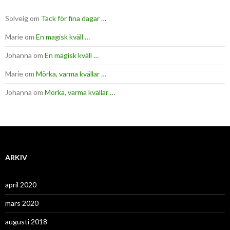
Solveig
om
Tack för fina dagar …
Marie
om
En magisk kväll …
Johanna
om
En magisk kväll …
Marie
om
Mörka, varma kvällar …
Johanna
om
Mörka, varma kvällar …
ARKIV
april 2020
mars 2020
augusti 2018