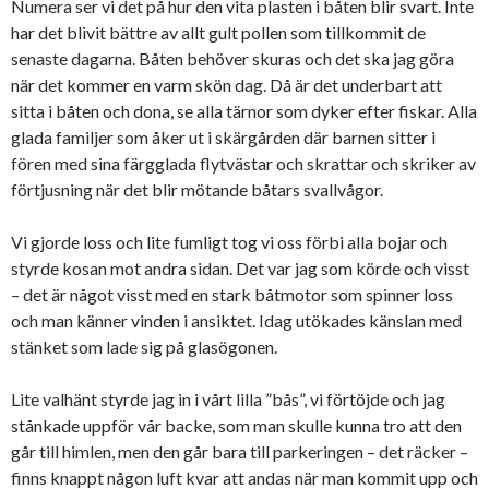
Numera ser vi det på hur den vita plasten i båten blir svart. Inte
har det blivit bättre av allt gult pollen som tillkommit de
senaste dagarna. Båten behöver skuras och det ska jag göra
när det kommer en varm skön dag. Då är det underbart att
sitta i båten och dona, se alla tärnor som dyker efter fiskar. Alla
glada familjer som åker ut i skärgården där barnen sitter i
fören med sina färgglada flytvästar och skrattar och skriker av
förtjusning när det blir mötande båtars svallvågor.
Vi gjorde loss och lite fumligt tog vi oss förbi alla bojar och
styrde kosan mot andra sidan. Det var jag som körde och visst
– det är något visst med en stark båtmotor som spinner loss
och man känner vinden i ansiktet. Idag utökades känslan med
stänket som lade sig på glasögonen.
Lite valhänt styrde jag in i vårt lilla ”bås”, vi förtöjde och jag
stånkade uppför vår backe, som man skulle kunna tro att den
går till himlen, men den går bara till parkeringen – det räcker –
finns knappt någon luft kvar att andas när man kommit upp och