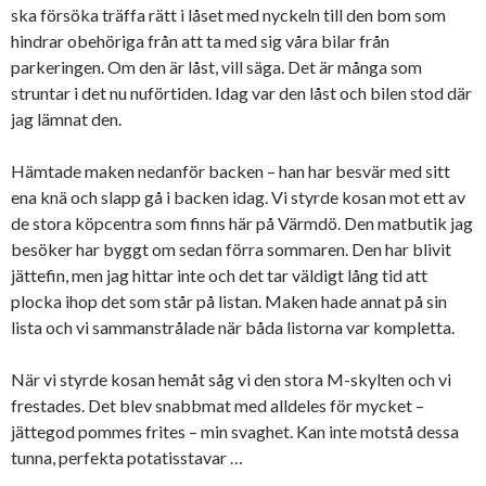
ska försöka träffa rätt i låset med nyckeln till den bom som
hindrar obehöriga från att ta med sig våra bilar från
parkeringen. Om den är låst, vill säga. Det är många som
struntar i det nu nuförtiden. Idag var den låst och bilen stod där
jag lämnat den.
Hämtade maken nedanför backen – han har besvär med sitt
ena knä och slapp gå i backen idag. Vi styrde kosan mot ett av
de stora köpcentra som finns här på Värmdö. Den matbutik jag
besöker har byggt om sedan förra sommaren. Den har blivit
jättefin, men jag hittar inte och det tar väldigt lång tid att
plocka ihop det som står på listan. Maken hade annat på sin
lista och vi sammanstrålade när båda listorna var kompletta.
När vi styrde kosan hemåt såg vi den stora M-skylten och vi
frestades. Det blev snabbmat med alldeles för mycket –
jättegod pommes frites – min svaghet. Kan inte motstå dessa
tunna, perfekta potatisstavar …