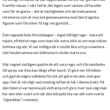
framför näsan. I vårt fall är det ingen som varken vill ha eller
som får en gurka – det är hastigheten och de tveksamma
rörelserna som är mycket gemensamma med den tragiska
figuren som försöker få tag i en gurkbit …
Det regnade hela förmiddagen – inget häftigt regn – bara ett
mjukt, effektivt regn som man blir extra blöt av om man måste
befinna sig ute. Vi var otåliga då vi skulle åka och proviantera.
Lite fundersamma om båtmotorn skulle starta osv.
När regnet slutligen upphörde att vara regn, och förvandlades
till spray, var klockan långt efter lunch. Vi gick ner till båten
och gjorde några valhänta försök att göra ren den, men gav
upp. Det är otroligt vad smutsig luften är här i denna trakt. På
den tiden vi var hemma på vintrarna och gick över isen såg man
hur den blev svart och när den började töa var det som svarta
”oljebälten” i miniatyr.