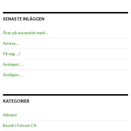
SENASTE INLÄGGEN
Åter på europeisk mark ..
Avresa …
På väg …?
Avslaget …
Äntligen …
KATEGORIER
Allmänt
Besök i Folsom CA