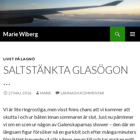
Sök
Marie Wiberg
GÅ
PRIMÄR
TILL
MENY
INNEHÅLL
LIVET PÅ LAGNÖ
SALTSTÄNKTA GLASÖGON
…
27 MAJ, 2016
MARIE
LÄMNA EN KOMMENTAR
Vi är lite ringrostiga, men visst finns chans att vi kommer att
skutta i och ur båten innan sommaren är slut. Just nu påminner
vi om en scen ur någon av Galenskaparnas shower – den där en
långsam figur försöker nå en gurkbit och efter många minuters
försiktigt trevande så slår någon annan till och tar gurkan mitt