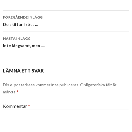
Inläggsnavigering
FÖREGÅENDE INLÄGG
De skiftar i rött …
NÄSTA INLÄGG
Inte långsamt, men ….
LÄMNA ETT SVAR
Din e-postadress kommer inte publiceras.
Obligatoriska fält är
märkta
*
Kommentar
*