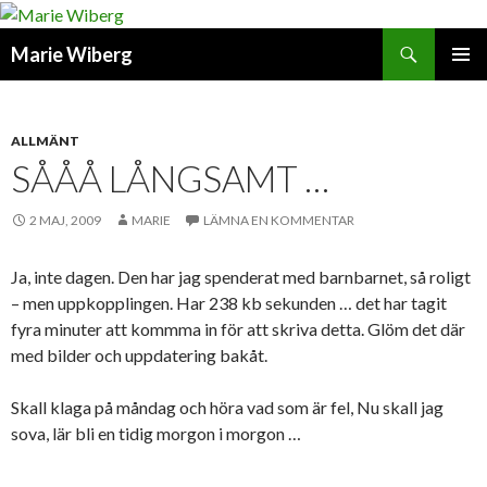
Sök
Marie Wiberg
GÅ
PRIMÄR
TILL
MENY
INNEHÅLL
ALLMÄNT
SÅÅÅ LÅNGSAMT …
2 MAJ, 2009
MARIE
LÄMNA EN KOMMENTAR
Ja, inte dagen. Den har jag spenderat med barnbarnet, så roligt
– men uppkopplingen. Har 238 kb sekunden … det har tagit
fyra minuter att kommma in för att skriva detta. Glöm det där
med bilder och uppdatering bakåt.
Skall klaga på måndag och höra vad som är fel, Nu skall jag
sova, lär bli en tidig morgon i morgon …