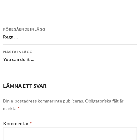
Inläggsnavigering
FÖREGÅENDE INLÄGG
Regn …
NÄSTA INLÄGG
You can do it …
LÄMNA ETT SVAR
Din e-postadress kommer inte publiceras.
Obligatoriska fält är
märkta
*
Kommentar
*