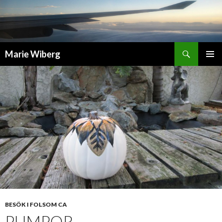
Sök
Marie Wiberg
GÅ
PRIMÄR
TILL
MENY
INNEHÅLL
BESÖK I FOLSOM CA
PUMPOR …