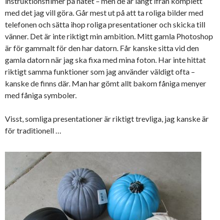
instruktionsfilmer på nätet – men de är långt ifrån komplett
med det jag vill göra. Går mest ut på att ta roliga bilder med
telefonen och sätta ihop roliga presentationer och skicka till
vänner. Det är inte riktigt min ambition. Mitt gamla Photoshop
är för gammalt för den har datorn. Får kanske sitta vid den
gamla datorn när jag ska fixa med mina foton. Har inte hittat
riktigt samma funktioner som jag använder väldigt ofta –
kanske de finns där. Man har gömt allt bakom fåniga menyer
med fåniga symboler.
Visst, somliga presentationer är riktigt trevliga, jag kanske är
för traditionell …