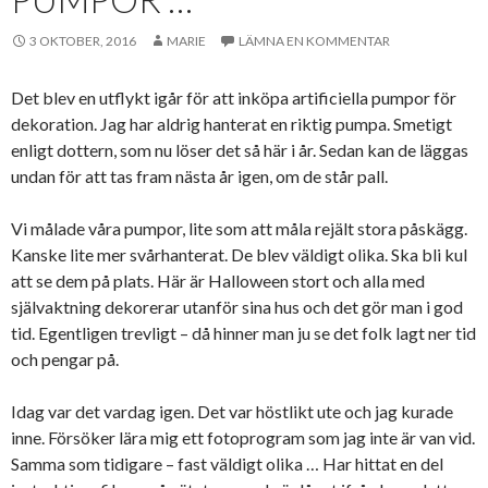
3 OKTOBER, 2016
MARIE
LÄMNA EN KOMMENTAR
Det blev en utflykt igår för att inköpa artificiella pumpor för
dekoration. Jag har aldrig hanterat en riktig pumpa. Smetigt
enligt dottern, som nu löser det så här i år. Sedan kan de läggas
undan för att tas fram nästa år igen, om de står pall.
Vi målade våra pumpor, lite som att måla rejält stora påskägg.
Kanske lite mer svårhanterat. De blev väldigt olika. Ska bli kul
att se dem på plats. Här är Halloween stort och alla med
självaktning dekorerar utanför sina hus och det gör man i god
tid. Egentligen trevligt – då hinner man ju se det folk lagt ner tid
och pengar på.
Idag var det vardag igen. Det var höstlikt ute och jag kurade
inne. Försöker lära mig ett fotoprogram som jag inte är van vid.
Samma som tidigare – fast väldigt olika … Har hittat en del