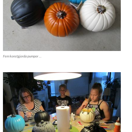
Fem konstgjorda pumpor …