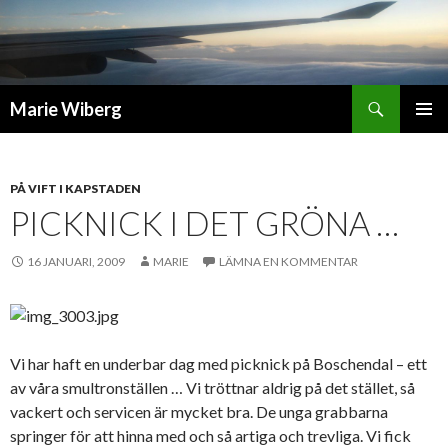
Sök
Marie Wiberg
GÅ
PRIMÄR
TILL
MENY
INNEHÅLL
PÅ VIFT I KAPSTADEN
PICKNICK I DET GRÖNA …
16 JANUARI, 2009
MARIE
LÄMNA EN KOMMENTAR
Vi har haft en underbar dag med picknick på Boschendal – ett
av våra smultronställen … Vi tröttnar aldrig på det stället, så
vackert och servicen är mycket bra. De unga grabbarna
springer för att hinna med och så artiga och trevliga. Vi fick