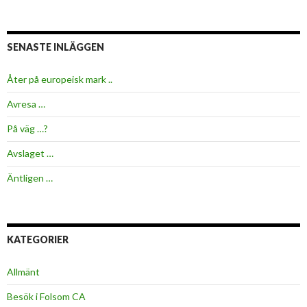
SENASTE INLÄGGEN
Åter på europeisk mark ..
Avresa …
På väg …?
Avslaget …
Äntligen …
KATEGORIER
Allmänt
Besök i Folsom CA