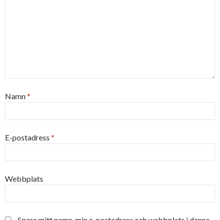
Namn
*
E-postadress
*
Webbplats
Spara mitt namn, min e-postadress och webbplats i denna