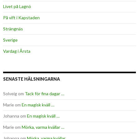
Livet på Lagnö
På vift i Kapstaden
Strängnäs
Sverige
Vardag i Årsta
SENASTE HÄLSNINGARNA
Solveig
om
Tack för fina dagar …
Marie
om
En magisk kväll …
Johanna
om
En magisk kväll …
Marie
om
Mörka, varma kvällar …
Johanna
om
Mörka, varma kvällar …