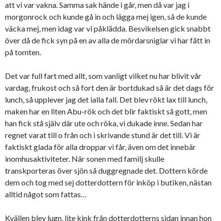
att vi var vakna. Samma sak hände i går, men då var jag i
morgonrock och kunde gå in och lägga mej igen, så de kunde
väcka mej, men idag var vi påklädda. Besvikelsen gick snabbt
över då de fick syn på en av alla de mördarsniglar vi har fått in
på tomten.
Det var full fart med allt, som vanligt vilket nu har blivit vår
vardag, frukost och så fort den är bortdukad så är det dags för
lunch, så upplever jag det ialla fall. Det blev rökt lax till lunch,
maken har en liten Abu-rök och det blir faktiskt så gott, men
han fick stå själv där ute och röka, vi dukade inne. Sedan har
regnet varat till o från och i skrivande stund är det till. Vi är
faktiskt glada för alla droppar vi får, även om det innebär
inomhusaktiviteter. När sonen med familj skulle
transkporteras över sjön så duggregnade det. Dottern körde
dem och tog med sej dotterdottern för inköp i butiken, nästan
alltid något som fattas…
Kvällen blev lugn, lite kink från dotterdotterns sidan innan hon