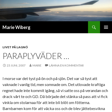
Sök
Marie Wiberg
GÅ
PRIMÄR
TILL
MENY
INNEHÅLL
LIVET PÅ LAGNÖ
PARAPLYVÄDER …
23 JUNI, 2007
MARIE
LÄMNA EN KOMMENTAR
I morse var det tyst på ön och på sjön. Det var så tyst att
vaknade i vanlig tid, men somnade om. Det utlovade kraftiga
regnet hade inte kommit igång, så vi satte oss på verandan och
drack vårt te och GD. Då började det stänka så pass att vi fick
vinkla om stolarnaa för att inte bli blöt om fötterna.
Barnbarnen kom för att väcka oss och de blev jättebesvikna