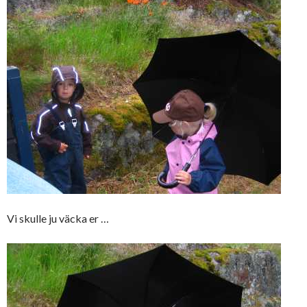
Vi skulle ju väcka er …