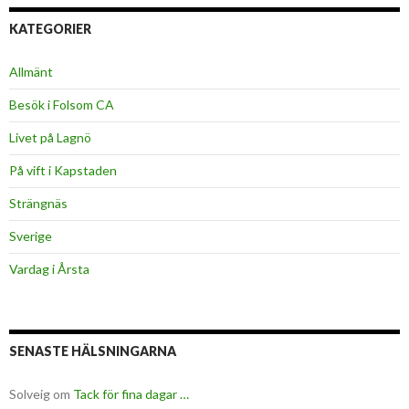
KATEGORIER
Allmänt
Besök i Folsom CA
Livet på Lagnö
På vift i Kapstaden
Strängnäs
Sverige
Vardag i Årsta
SENASTE HÄLSNINGARNA
Solveig
om
Tack för fina dagar …