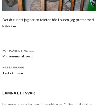
Det är tur att jag har en telefon här i buren, jag pratar med
pappa …
Inläggsnavigering
FÖREGÅENDE INLÄGG
Midsommarafton …
NÄSTA INLÄGG
Tysta timmar …
LÄMNA ETT SVAR
Din e-postadress kommer inte publiceras.
Obligatoriska fält är