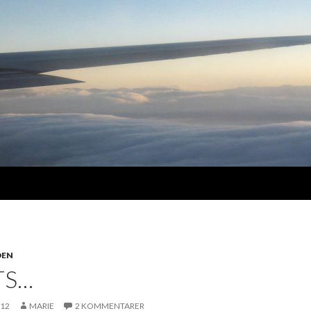
DEN
TS…
012
MARIE
2 KOMMENTARER