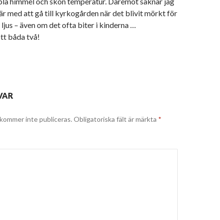
blå himmel och skön temperatur. Däremot saknar jag
där med att gå till kyrkogården när det blivit mörkt för
 ljus – även om det ofta biter i kinderna …
tt båda två!
VAR
kommer inte publiceras.
Obligatoriska fält är märkta
*