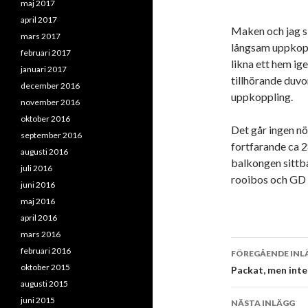
maj 2017
april 2017
Maken och jag si
mars 2017
långsam uppkopp
februari 2017
likna ett hem ig
januari 2017
tillhörande duvo
december 2016
uppkoppling.
november 2016
oktober 2016
Det går ingen nö
september 2016
fortfarande ca 28
augusti 2016
balkongen sittba
juli 2016
rooibos och GD
juni 2016
maj 2016
april 2016
mars 2016
Inläggsna
februari 2016
FÖREGÅENDE INL
oktober 2015
Packat, men inte
augusti 2015
juni 2015
NÄSTA INLÄGG