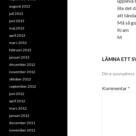
uppleva 
augusti 2013
lite det 
juli 2013
att tända
juni 2013
Må så go
maj 2013
Kram
april 2013
M
mars 2013
februari 2013
januari 2013
LÄMNA ETT S
december 2012
november 2012
Din e-postadress 
oktober 2012
september 2012
Kommentar
*
juni 2012
april 2012
mars 2012
januari 2012
december 2011
november 2011