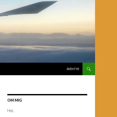
GÅ TILL INNEHÅLL
ÄVENTYR
OM MIG
Hej,