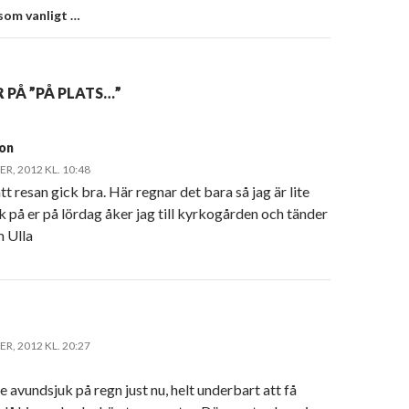
 som vanligt …
 PÅ ”PÅ PLATS…”
son
, 2012 KL. 10:48
tt resan gick bra. Här regnar det bara så jag är lite
 på er på lördag åker jag till kyrkogården och tänder
m Ulla
, 2012 KL. 20:27
te avundsjuk på regn just nu, helt underbart att få