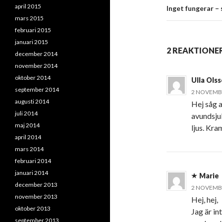
april 2015
Inget fungerar –
mars 2015
februari 2015
januari 2015
2 REAKTIONER
december 2014
november 2014
oktober 2014
Ulla Ols
september 2014
2 NOVEMBER
augusti 2014
Hej såg a
juli 2014
avundsjuk
maj 2014
ljus. Kra
april 2014
mars 2014
februari 2014
januari 2014
Marie
december 2013
2 NOVEMBER
november 2013
Hej, hej,
oktober 2013
Jag är in
september 2013