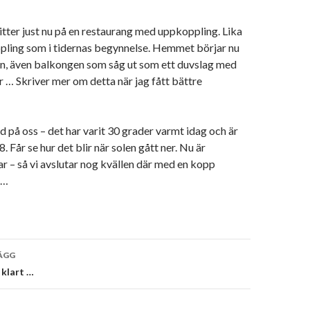
tter just nu på en restaurang med uppkoppling. Lika
ling som i tidernas begynnelse. Hemmet börjar nu
en, även balkongen som såg ut som ett duvslag med
r … Skriver mer om detta när jag fått bättre
d på oss – det har varit 30 grader varmt idag och är
. Får se hur det blir när solen gått ner. Nu är
r – så vi avslutar nog kvällen där med en kopp
 …
vigering
ÄGG
 klart …