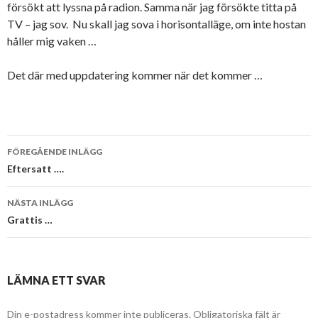
försökt att lyssna på radion. Samma när jag försökte titta på
TV – jag sov. Nu skall jag sova i horisontalläge, om inte hostan
håller mig vaken …
Det där med uppdatering kommer när det kommer …
Inläggsnavigering
FÖREGÅENDE INLÄGG
Eftersatt ….
NÄSTA INLÄGG
Grattis …
LÄMNA ETT SVAR
Din e-postadress kommer inte publiceras.
Obligatoriska fält är