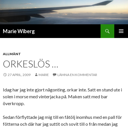
Sök
Marie Wiberg
GÅ
PRIMÄR
TILL
MENY
INNEHÅLL
ALLMÄNT
ORKESLÖS …
27 APRIL, 2009
MARIE
LÄMNA EN KOMMENTAR
Idag har jag inte gjort någonting, orkar inte. Satt en stund ute i
solen i morse med vinterjacka på. Maken satt med bar
överkropp.
Sedan förflyttade jag mig till en fåtölj inomhus med en pall för
fötterna och där har jag suttit och sovit till o från medan jag