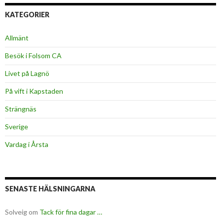
KATEGORIER
Allmänt
Besök i Folsom CA
Livet på Lagnö
På vift i Kapstaden
Strängnäs
Sverige
Vardag i Årsta
SENASTE HÄLSNINGARNA
Solveig
om
Tack för fina dagar …