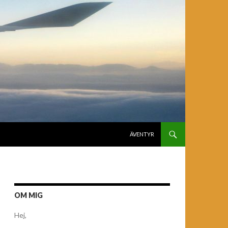
GÅ TILL INNEHÅLL
ÄVENTYR
OM MIG
Hej,