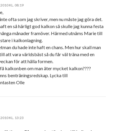
 2010 KL. 08:19
e,
 inte ofta som jag skriver, men nu måste jag göra det.
aft en så härligt god kalkon så skulle jag kunna festa
 många månader framöver. Härmed utnäms Marie till
stare i kalkonlagning.
tman du hade inte haft en chans. Men hur skall man
till att vara världsbäst så du får väl träna med en
veckan för att hålla formen.
få kalkonben om man äter mycket kalkon????
inns benträningsredskap. Lycka till
ntasten Olle
 2010 KL. 13:23