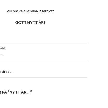
Vill önska alla mina läsare ett
GOTT NYTT ÅR!
vigering
ÄGG
 …
a året …
 PÅ ”NYTT ÅR …”