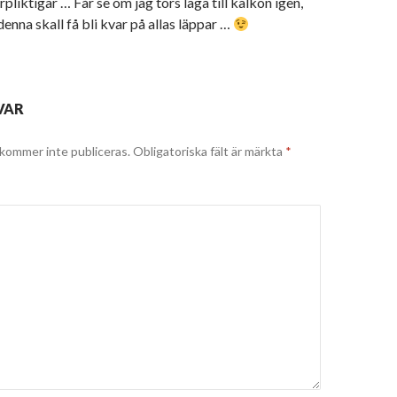
örpliktigar … Får se om jag törs laga till kalkon igen,
denna skall få bli kvar på allas läppar …
VAR
kommer inte publiceras.
Obligatoriska fält är märkta
*