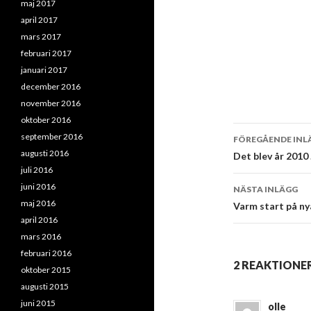
maj 2017
april 2017
mars 2017
februari 2017
januari 2017
december 2016
november 2016
oktober 2016
Inläggsna
september 2016
FÖREGÅENDE INL
augusti 2016
Det blev år 2010
juli 2016
juni 2016
NÄSTA INLÄGG
maj 2016
Varm start på ny
april 2016
mars 2016
februari 2016
2 REAKTIONER
oktober 2015
augusti 2015
juni 2015
olle