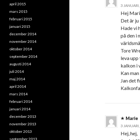
april 2015
3 JANUARI,
mars 2015
Hej Mari
februari 2015
Det är ju
januari 2015
Hade vi h
december 2014
på den i
november 2014
världsmä
oktober 2014
Tore Wre
september 2014
leva upp 
augusti 2014
kalkon i 
juli 2014
Kan man 
maj 2014
Jan det f
april 2014
Kalkonfa
mars 2014
februari 2014
januari 2014
december 2013
Marie
november 2013
3 JANUARI,
oktober 2013
Hej, hej,
september 2013