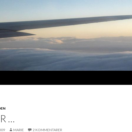
DEN
R …
009
MARIE
2 KOMMENTARER