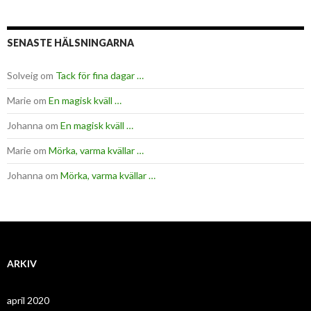
SENASTE HÄLSNINGARNA
Solveig
om
Tack för fina dagar …
Marie
om
En magisk kväll …
Johanna
om
En magisk kväll …
Marie
om
Mörka, varma kvällar …
Johanna
om
Mörka, varma kvällar …
ARKIV
april 2020