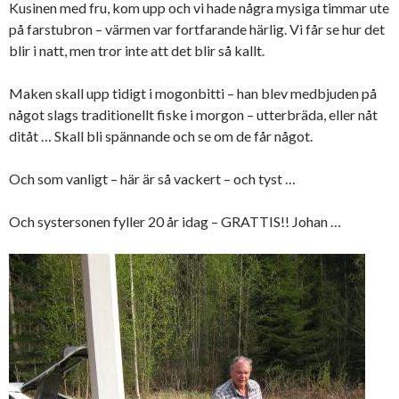
Kusinen med fru, kom upp och vi hade några mysiga timmar ute
på farstubron – värmen var fortfarande härlig. Vi får se hur det
blir i natt, men tror inte att det blir så kallt.
Maken skall upp tidigt i mogonbitti – han blev medbjuden på
något slags traditionellt fiske i morgon – utterbräda, eller nåt
ditåt … Skall bli spännande och se om de får något.
Och som vanligt – här är så vackert – och tyst …
Och systersonen fyller 20 år idag – GRATTIS!! Johan …