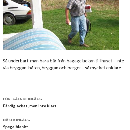
Så underbart, man bara bär från bagageluckan till huset – inte
via bryggan, båten, bryggan och berget – så mycket enklare …
Inläggsnavigering
FÖREGÅENDE INLÄGG
Färdiglackat, men inte klart …
NÄSTA INLÄGG
Spegelblankt …