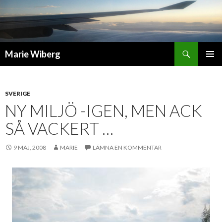
Sök
Marie Wiberg
GÅ
PRIMÄR
TILL
MENY
INNEHÅLL
SVERIGE
NY MILJÖ -IGEN, MEN ACK
SÅ VACKERT …
9 MAJ, 2008
MARIE
LÄMNA EN KOMMENTAR