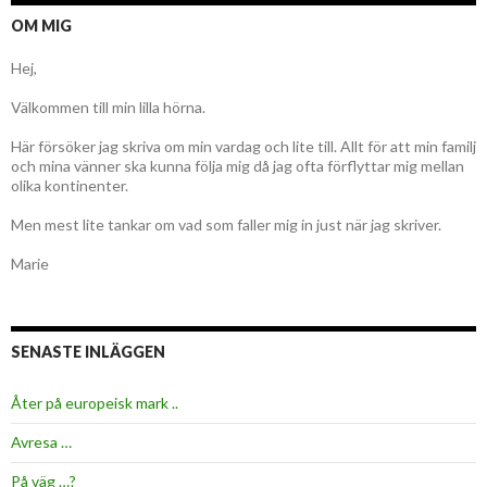
OM MIG
Hej,
Välkommen till min lilla hörna.
Här försöker jag skriva om min vardag och lite till. Allt för att min familj
och mina vänner ska kunna följa mig då jag ofta förflyttar mig mellan
olika kontinenter.
Men mest lite tankar om vad som faller mig in just när jag skriver.
Marie
SENASTE INLÄGGEN
Åter på europeisk mark ..
Avresa …
På väg …?