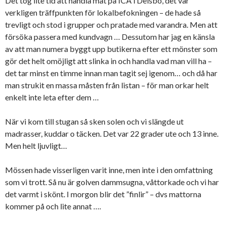
Det tog lite tid att handla mat på ICA i Delsbo, det var
verkligen träffpunkten för lokalbefokningen – de hade så
trevligt och stod i grupper och pratade med varandra. Men att
försöka passera med kundvagn … Dessutom har jag en känsla
av att man numera byggt upp butikerna efter ett mönster som
gör det helt omöjligt att slinka in och handla vad man vill ha –
det tar minst en timme innan man tagit sej igenom… och då har
man strukit en massa måsten från listan – för man orkar helt
enkelt inte leta efter dem …
När vi kom till stugan så sken solen och vi slängde ut
madrasser, kuddar o täcken. Det var 22 grader ute och 13 inne.
Men helt ljuvligt…
Mössen hade visserligen varit inne, men inte i den omfattning
som vi trott. Så nu är golven dammsugna, våttorkade och vi har
det varmt i skönt. I morgon blir det ”finlir” – dvs mattorna
kommer på och lite annat ….