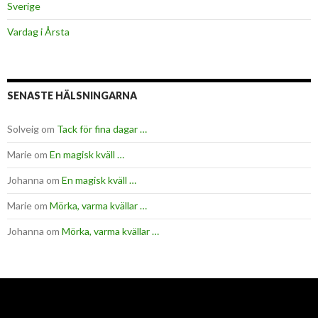
Sverige
Vardag i Årsta
SENASTE HÄLSNINGARNA
Solveig
om
Tack för fina dagar …
Marie
om
En magisk kväll …
Johanna
om
En magisk kväll …
Marie
om
Mörka, varma kvällar …
Johanna
om
Mörka, varma kvällar …