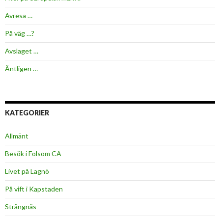
Avresa …
På väg …?
Avslaget …
Äntligen …
KATEGORIER
Allmänt
Besök i Folsom CA
Livet på Lagnö
På vift i Kapstaden
Strängnäs