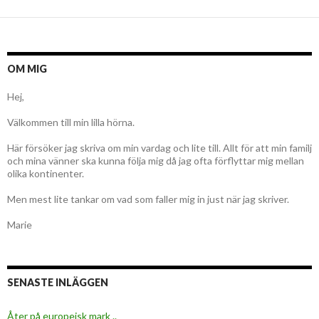
OM MIG
Hej,
Välkommen till min lilla hörna.
Här försöker jag skriva om min vardag och lite till. Allt för att min familj
och mina vänner ska kunna följa mig då jag ofta förflyttar mig mellan
olika kontinenter.
Men mest lite tankar om vad som faller mig in just när jag skriver.
Marie
SENASTE INLÄGGEN
Åter på europeisk mark ..