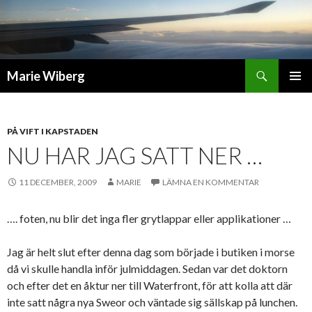
Sök
Marie Wiberg
GÅ
PRIMÄR
TILL
MENY
INNEHÅLL
PÅ VIFT I KAPSTADEN
NU HAR JAG SATT NER …
11 DECEMBER, 2009
MARIE
LÄMNA EN KOMMENTAR
…. foten, nu blir det inga fler grytlappar eller applikationer …
Jag är helt slut efter denna dag som började i butiken i morse
då vi skulle handla inför julmiddagen. Sedan var det doktorn
och efter det en åktur ner till Waterfront, för att kolla att där
inte satt några nya Sweor och väntade sig sällskap på lunchen.