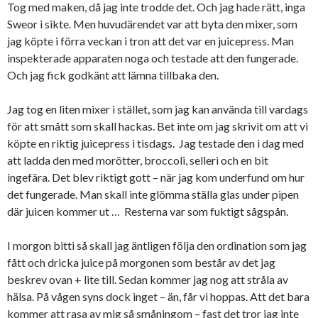
Tog med maken, då jag inte trodde det. Och jag hade rätt, inga
Sweor i sikte. Men huvudärendet var att byta den mixer, som
jag köpte i förra veckan i tron att det var en juicepress. Man
inspekterade apparaten noga och testade att den fungerade.
Och jag fick godkänt att lämna tillbaka den.
Jag tog en liten mixer i stället, som jag kan använda till vardags
för att smått som skall hackas. Bet inte om jag skrivit om att vi
köpte en riktig juicepress i tisdags. Jag testade den i dag med
att ladda den med morötter, broccoli, selleri och en bit
ingefära. Det blev riktigt gott – när jag kom underfund om hur
det fungerade. Man skall inte glömma ställa glas under pipen
där juicen kommer ut … Resterna var som fuktigt sågspån.
I morgon bitti så skall jag äntligen följa den ordination som jag
fått och dricka juice på morgonen som består av det jag
beskrev ovan + lite till. Sedan kommer jag nog att stråla av
hälsa. På vågen syns dock inget – än, får vi hoppas. Att det bara
kommer att rasa av mig så småningom – fast det tror jag inte