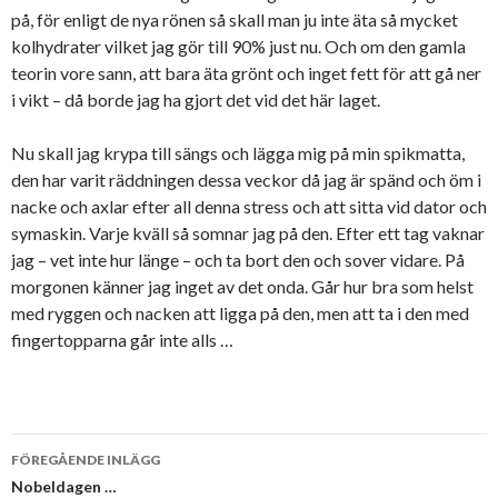
på, för enligt de nya rönen så skall man ju inte äta så mycket
kolhydrater vilket jag gör till 90% just nu. Och om den gamla
teorin vore sann, att bara äta grönt och inget fett för att gå ner
i vikt – då borde jag ha gjort det vid det här laget.
Nu skall jag krypa till sängs och lägga mig på min spikmatta,
den har varit räddningen dessa veckor då jag är spänd och öm i
nacke och axlar efter all denna stress och att sitta vid dator och
symaskin. Varje kväll så somnar jag på den. Efter ett tag vaknar
jag – vet inte hur länge – och ta bort den och sover vidare. På
morgonen känner jag inget av det onda. Går hur bra som helst
med ryggen och nacken att ligga på den, men att ta i den med
fingertopparna går inte alls …
Inläggsnavigering
FÖREGÅENDE INLÄGG
Nobeldagen …