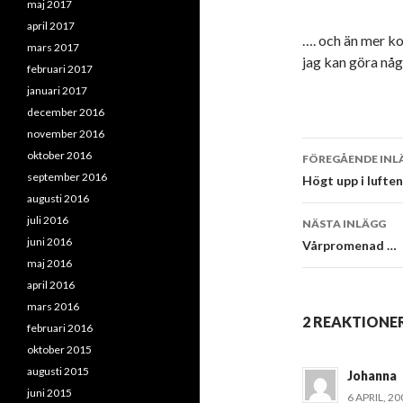
maj 2017
april 2017
…. och än mer ko
mars 2017
jag kan göra någ
februari 2017
januari 2017
december 2016
november 2016
Inläggsna
oktober 2016
FÖREGÅENDE INL
september 2016
Högt upp i lufte
augusti 2016
juli 2016
NÄSTA INLÄGG
juni 2016
Vårpromenad …
maj 2016
april 2016
mars 2016
2 REAKTIONER
februari 2016
oktober 2015
augusti 2015
Johanna
juni 2015
6 APRIL, 20