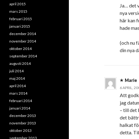
april 2015
Ja… det 
mars 2015
nya vers
februari 2015
här kan f
januari 2015
hade mass
december 2014
november 2014
(och nu 
oktober 2014
din nya 
september 2014
augusti 2014
juli 2014
maj 2014
Marie
april 2014
6 APRIL, 20
mars 2014
Att godk
februari 2014
jag datum
januari 2014
– till det
december 2013
det bättr
november 2013
halkat fö
oktober 2013
detta. Ti
september 2013