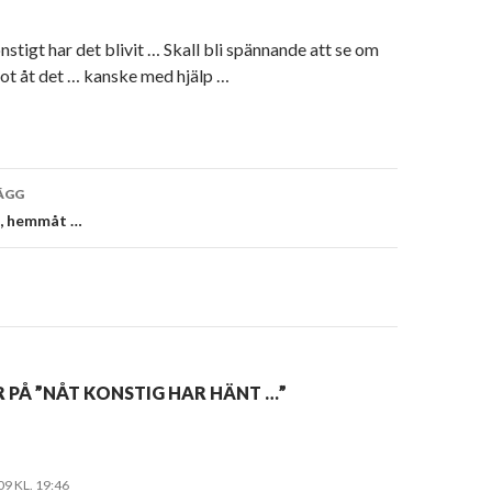
nstigt har det blivit … Skall bli spännande att se om
ot åt det … kanske med hjälp …
vigering
ÄGG
n, hemmåt …
 PÅ ”NÅT KONSTIG HAR HÄNT …”
09 KL. 19:46