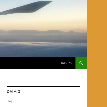
GÅ TILL INNEHÅLL
ÄVENTYR
OM MIG
Hej,