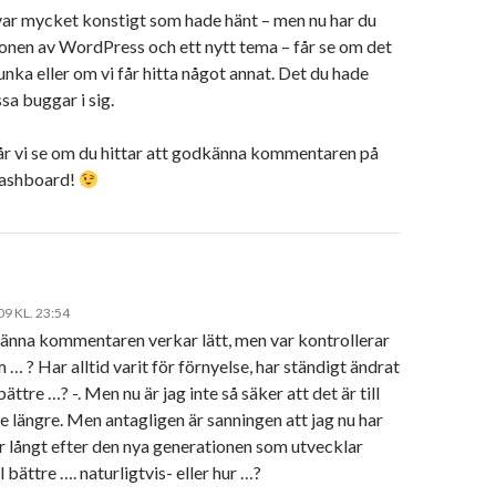
var mycket konstigt som hade hänt – men nu har du
ionen av WordPress och ett nytt tema – får se om det
unka eller om vi får hitta något annat. Det du hade
a buggar i sig.
får vi se om du hittar att godkänna kommentaren på
dashboard!
09 KL. 23:54
änna kommentaren verkar lätt, men var kontrollerar
 … ? Har alltid varit för förnyelse, har ständigt ändrat
 bättre …? -. Men nu är jag inte så säker att det är till
e längre. Men antagligen är sanningen att jag nu har
r långt efter den nya generationen som utvecklar
ll bättre …. naturligtvis- eller hur …?