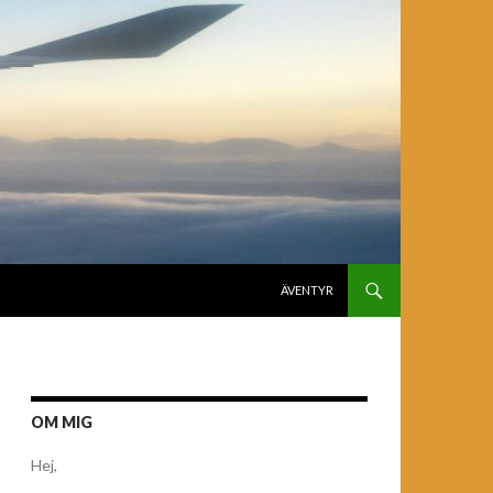
GÅ TILL INNEHÅLL
ÄVENTYR
OM MIG
Hej,