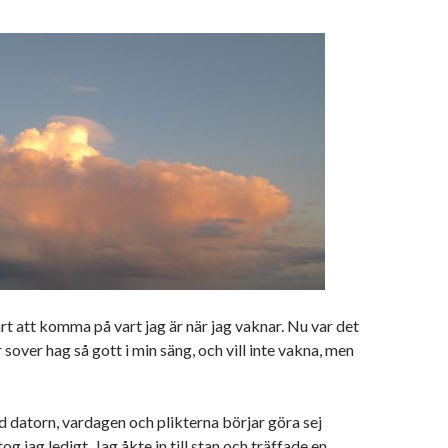
årt att komma på vart jag är när jag vaknar. Nu var det
 sover hag så gott i min säng, och vill inte vakna, men
id datorn, vardagen och plikterna börjar göra sej
g jag ledigt. Jag åkte in till stan och träffade en