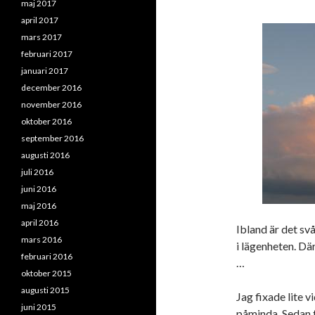
maj 2017
april 2017
mars 2017
februari 2017
januari 2017
december 2016
november 2016
oktober 2016
september 2016
augusti 2016
juli 2016
juni 2016
maj 2016
april 2016
Ibland är det sv
mars 2016
i lägenheten. Där
februari 2016
…
oktober 2015
augusti 2015
Jag fixade lite v
juni 2015
påminda. Sedan to