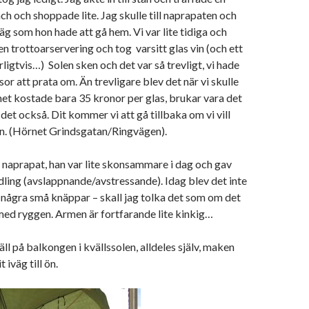
nch och shoppade lite. Jag skulle till naprapaten och
g som hon hade att gå hem. Vi var lite tidiga och
en trottoarservering och tog varsitt glas vin (och ett
rligtvis…) Solen sken och det var så trevligt, vi hade
or att prata om. Än trevligare blev det när vi skulle
net kostade bara 35 kronor per glas, brukar vara det
det också. Dit kommer vi att gå tillbaka om vi vill
an. (Hörnet Grindsgatan/Ringvägen).
 naprapat, han var lite skonsammare i dag och gav
ling (avslappnande/avstressande). Idag blev det inte
några små knäppar – skall jag tolka det som om det
 med ryggen. Armen är fortfarande lite kinkig…
äll på balkongen i kvällssolen, alldeles själv, maken
 iväg till ön.