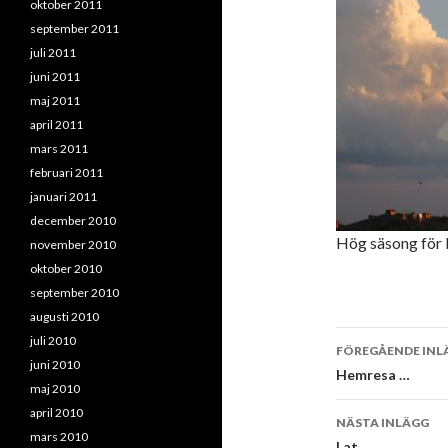
oktober 2011
september 2011
juli 2011
juni 2011
maj 2011
april 2011
mars 2011
februari 2011
januari 2011
december 2010
Hög säsong för 
november 2010
oktober 2010
september 2010
augusti 2010
Inläggsna
juli 2010
FÖREGÅENDE INL
juni 2010
Hemresa …
maj 2010
april 2010
NÄSTA INLÄGG
mars 2010
Lat …