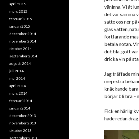
april 2015
väninna. Vi åt lu
mars 2015
det var samma vä
februari 2015
satte oss ner på 
januari 2015
glas vatten, natu
december 2014
fortfarande mass
november 2014
betala notan. Vi
oktober 2014
dubbla, gott var 
september 2014
dricka vin på st
augusti 2014
juli 2014
Jag träffade min
maj 2014
mej extra behand
april 2014
knäckande bara 
mars 2014
börjar bli bra –
februari 2014
januari 2014
Fick en härlig kv
december 2013
hade redan dragit
november 2013
oktober 2013
september 2013