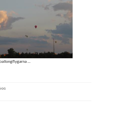
ballongflygarna …
vigering
ÄGG