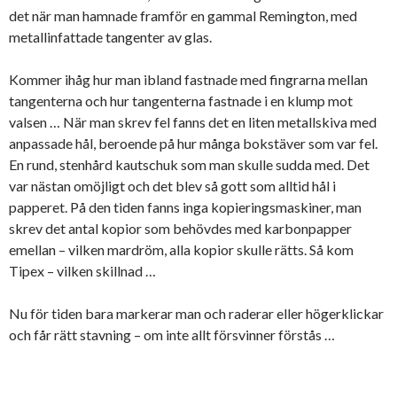
det när man hamnade framför en gammal Remington, med
metallinfattade tangenter av glas.
Kommer ihåg hur man ibland fastnade med fingrarna mellan
tangenterna och hur tangenterna fastnade i en klump mot
valsen … När man skrev fel fanns det en liten metallskiva med
anpassade hål, beroende på hur många bokstäver som var fel.
En rund, stenhård kautschuk som man skulle sudda med. Det
var nästan omöjligt och det blev så gott som alltid hål i
papperet. På den tiden fanns inga kopieringsmaskiner, man
skrev det antal kopior som behövdes med karbonpapper
emellan – vilken mardröm, alla kopior skulle rätts. Så kom
Tipex – vilken skillnad …
Nu för tiden bara markerar man och raderar eller högerklickar
och får rätt stavning – om inte allt försvinner förstås …