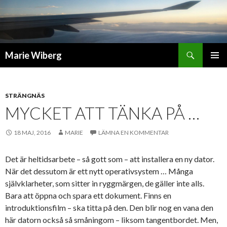
Sök
Marie Wiberg
GÅ
PRIMÄR
TILL
MENY
INNEHÅLL
STRÄNGNÄS
MYCKET ATT TÄNKA PÅ …
18 MAJ, 2016
MARIE
LÄMNA EN KOMMENTAR
Det är heltidsarbete – så gott som – att installera en ny dator.
När det dessutom är ett nytt operativsystem … Många
självklarheter, som sitter in ryggmärgen, de gäller inte alls.
Bara att öppna och spara ett dokument. Finns en
introduktionsfilm – ska titta på den. Den blir nog en vana den
här datorn också så småningom – liksom tangentbordet. Men,