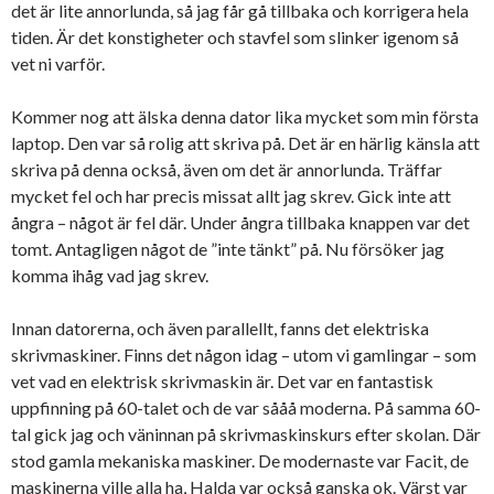
det är lite annorlunda, så jag får gå tillbaka och korrigera hela
tiden. Är det konstigheter och stavfel som slinker igenom så
vet ni varför.
Kommer nog att älska denna dator lika mycket som min första
laptop. Den var så rolig att skriva på. Det är en härlig känsla att
skriva på denna också, även om det är annorlunda. Träffar
mycket fel och har precis missat allt jag skrev. Gick inte att
ångra – något är fel där. Under ångra tillbaka knappen var det
tomt. Antagligen något de ”inte tänkt” på. Nu försöker jag
komma ihåg vad jag skrev.
Innan datorerna, och även parallellt, fanns det elektriska
skrivmaskiner. Finns det någon idag – utom vi gamlingar – som
vet vad en elektrisk skrivmaskin är. Det var en fantastisk
uppfinning på 60-talet och de var sååå moderna. På samma 60-
tal gick jag och väninnan på skrivmaskinskurs efter skolan. Där
stod gamla mekaniska maskiner. De modernaste var Facit, de
maskinerna ville alla ha, Halda var också ganska ok. Värst var