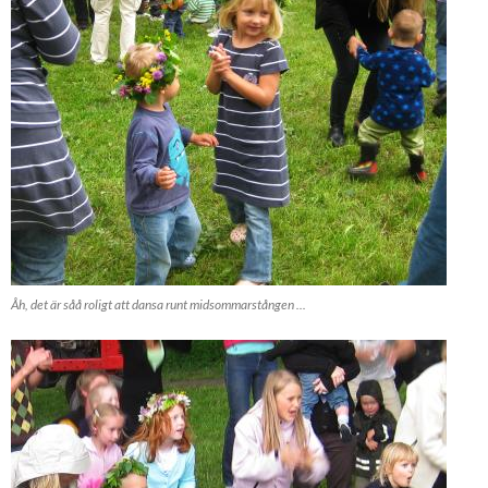
Åh, det är såå roligt att dansa runt midsommarstången ...