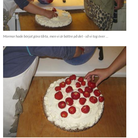
Mormor hade börjat göra tårta, men vi är bättre på det - så vi tog över ...