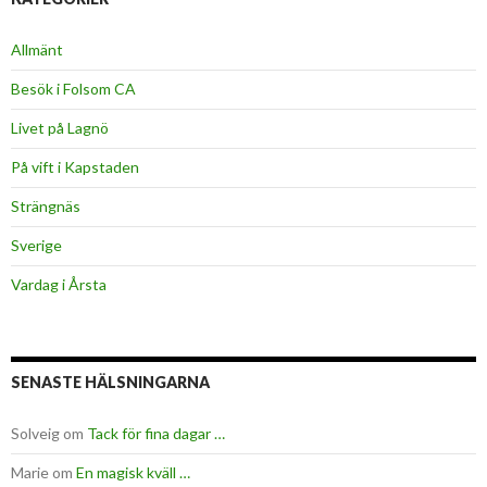
Allmänt
Besök i Folsom CA
Livet på Lagnö
På vift i Kapstaden
Strängnäs
Sverige
Vardag i Årsta
SENASTE HÄLSNINGARNA
Solveig
om
Tack för fina dagar …
Marie
om
En magisk kväll …