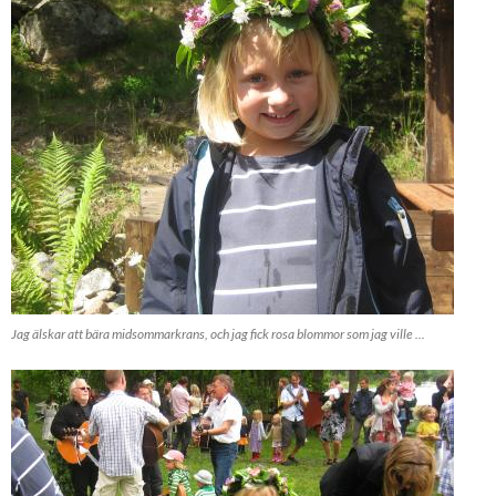
Jag älskar att bära midsommarkrans, och jag fick rosa blommor som jag ville ...