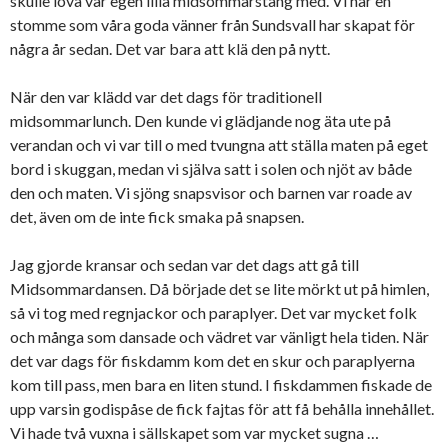
skulle löva vår egen lilla midsommarstång med. Vi har en
stomme som våra goda vänner från Sundsvall har skapat för
några år sedan. Det var bara att klä den på nytt.
När den var klädd var det dags för traditionell
midsommarlunch. Den kunde vi glädjande nog äta ute på
verandan och vi var till o med tvungna att ställa maten på eget
bord i skuggan, medan vi själva satt i solen och njöt av både
den och maten. Vi sjöng snapsvisor och barnen var roade av
det, även om de inte fick smaka på snapsen.
Jag gjorde kransar och sedan var det dags att gå till
Midsommardansen. Då började det se lite mörkt ut på himlen,
så vi tog med regnjackor och paraplyer. Det var mycket folk
och många som dansade och vädret var vänligt hela tiden. När
det var dags för fiskdamm kom det en skur och paraplyerna
kom till pass, men bara en liten stund. I fiskdammen fiskade de
upp varsin godispåse de fick fajtas för att få behålla innehållet.
Vi hade två vuxna i sällskapet som var mycket sugna …