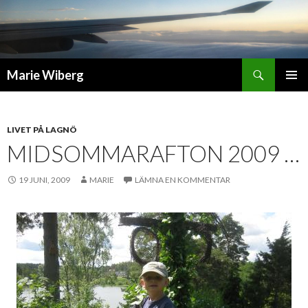
Sök
Marie Wiberg
GÅ
PRIMÄR
TILL
MENY
INNEHÅLL
LIVET PÅ LAGNÖ
MIDSOMMARAFTON 2009 …
19 JUNI, 2009
MARIE
LÄMNA EN KOMMENTAR