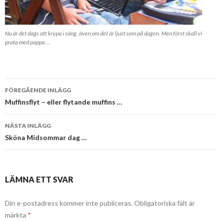
Nu är det dags att krypa i säng, även om det är ljust som på dagen. Men först skall vi
prata med pappa ...
Inläggsnavigering
FÖREGÅENDE INLÄGG
Muffinsflyt – eller flytande muffins …
NÄSTA INLÄGG
Sköna Midsommar dag …
LÄMNA ETT SVAR
Din e-postadress kommer inte publiceras.
Obligatoriska fält är
märkta
*