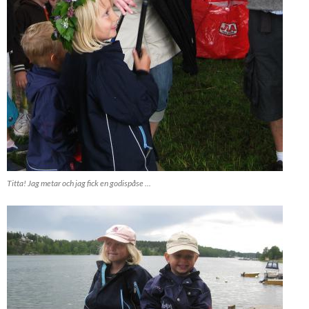
Titta! Jag metar och jag fick en godispåse ...