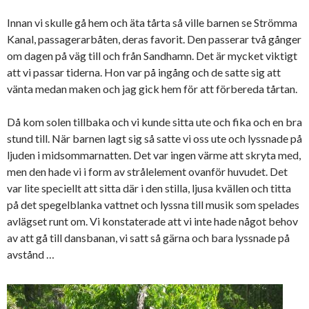
Innan vi skulle gå hem och äta tårta så ville barnen se Strömma
Kanal, passagerarbåten, deras favorit. Den passerar två gånger
om dagen på väg till och från Sandhamn. Det är mycket viktigt
att vi passar tiderna. Hon var på ingång och de satte sig att
vänta medan maken och jag gick hem för att förbereda tårtan.
Då kom solen tillbaka och vi kunde sitta ute och fika och en bra
stund till. När barnen lagt sig så satte vi oss ute och lyssnade på
ljuden i midsommarnatten. Det var ingen värme att skryta med,
men den hade vi i form av strålelement ovanför huvudet. Det
var lite speciellt att sitta där i den stilla, ljusa kvällen och titta
på det spegelblanka vattnet och lyssna till musik som spelades
avlägset runt om. Vi konstaterade att vi inte hade något behov
av att gå till dansbanan, vi satt så gärna och bara lyssnade på
avstånd …