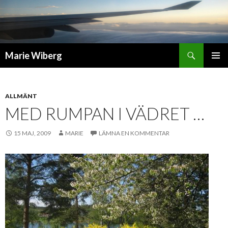
Sök
Marie Wiberg
GÅ
PRIMÄR
TILL
MENY
INNEHÅLL
ALLMÄNT
MED RUMPAN I VÄDRET …
15 MAJ, 2009
MARIE
LÄMNA EN KOMMENTAR