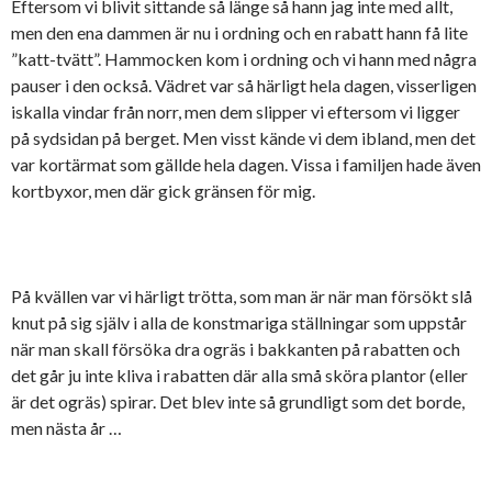
Eftersom vi blivit sittande så länge så hann jag inte med allt,
men den ena dammen är nu i ordning och en rabatt hann få lite
”katt-tvätt”. Hammocken kom i ordning och vi hann med några
pauser i den också. Vädret var så härligt hela dagen, visserligen
iskalla vindar från norr, men dem slipper vi eftersom vi ligger
på sydsidan på berget. Men visst kände vi dem ibland, men det
var kortärmat som gällde hela dagen. Vissa i familjen hade även
kortbyxor, men där gick gränsen för mig.
På kvällen var vi härligt trötta, som man är när man försökt slå
knut på sig själv i alla de konstmariga ställningar som uppstår
när man skall försöka dra ogräs i bakkanten på rabatten och
det går ju inte kliva i rabatten där alla små sköra plantor (eller
är det ogräs) spirar. Det blev inte så grundligt som det borde,
men nästa år …