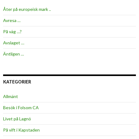
Åter på europeisk mark ..
Avresa …
På väg …?
Avslaget …
Äntligen …
KATEGORIER
Allmänt
Besök i Folsom CA
Livet på Lagnö
På vift i Kapstaden