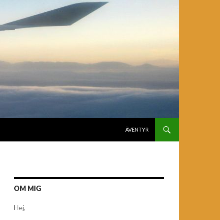
GÅ TILL INNEHÅLL
ÄVENTYR
OM MIG
Hej,