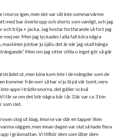
te i morse igen, men det var väl inte sommarvärme
tt med bar överkropp och shorts som vanligt, och jag
och tröja + jacka. Jag hostar fortfarande så fort jag
er mej ner. Men jag lyckades i alla fall köra några
, maskinen jobbar ju själv, det är när jag skall hänga
trängande”. Men om jag sitter stilla o inget gör så går
rsträdet ut, men bina kom inte i de mängder som de
en kommer från norr så har vi ju lä på vår tomt, nere
inte uppe i trädkronorna, det gäller också
i får se om det blir några bär i år. Där var ca 3 bin
 som slet.
osen slog ut idag, imorse var där en tapper liten
en varma väggen, men innan dagen var slut så hade flera
pp i gräsmattan. Vi tillhör dem som låter dem