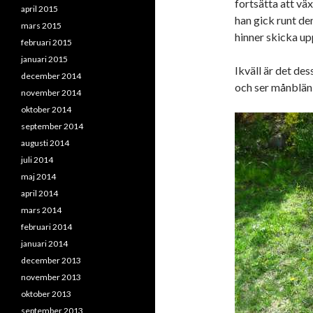
fortsätta att vä
april 2015
han gick runt dem
mars 2015
hinner skicka up
februari 2015
januari 2015
Ikväll är det des
december 2014
och ser månblänk
november 2014
oktober 2014
september 2014
augusti 2014
juli 2014
maj 2014
april 2014
mars 2014
februari 2014
januari 2014
december 2013
november 2013
oktober 2013
september 2013