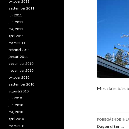
oktober 2011
september 2011
juli 2011
juni 2011
maj 2011
april 2011
mars 2011
februari 2011
januari 2011
december 2010
november 2010
oktober 2010
september 2010
Mera körsbärs
augusti 2010
juli 2010
juni 2010
maj 2010
Inläggsna
april 2010
FÖREGÅENDE INL
mars 2010
Dagen efter …