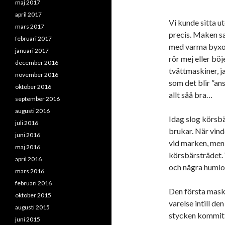
maj 2017
april 2017
Vi kunde sitta u
mars 2017
precis. Maken sa
februari 2017
med varma byxor 
januari 2017
rör mej eller böj
december 2016
tvättmaskiner, ja
november 2016
som det blir ”ans
oktober 2016
allt såå bra…
september 2016
augusti 2016
Idag slog körsbä
juli 2016
brukar. När vind
juni 2016
vid marken, men 
maj 2016
körsbärsträdet. V
april 2016
och några humlor
mars 2016
februari 2016
Den första maskr
oktober 2015
varelse intill d
augusti 2015
stycken kommit u
juni 2015