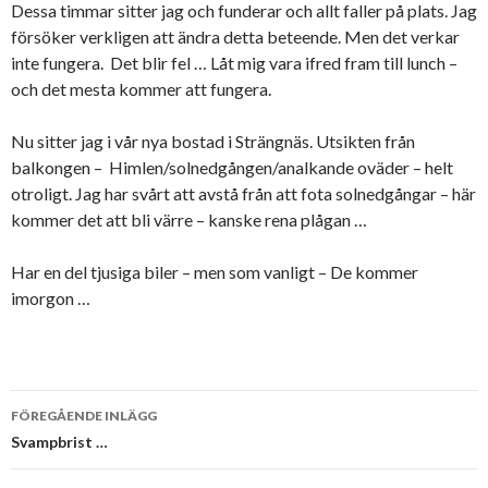
Dessa timmar sitter jag och funderar och allt faller på plats. Jag
försöker verkligen att ändra detta beteende. Men det verkar
inte fungera. Det blir fel … Låt mig vara ifred fram till lunch –
och det mesta kommer att fungera.
Nu sitter jag i vår nya bostad i Strängnäs. Utsikten från
balkongen – Himlen/solnedgången/analkande oväder – helt
otroligt. Jag har svårt att avstå från att fota solnedgångar – här
kommer det att bli värre – kanske rena plågan …
Har en del tjusiga biler – men som vanligt – De kommer
imorgon …
Inläggsnavigering
FÖREGÅENDE INLÄGG
Svampbrist …