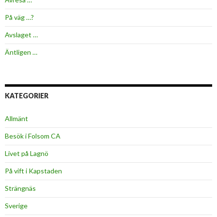
På väg …?
Avslaget …
Äntligen …
KATEGORIER
Allmänt
Besök i Folsom CA
Livet på Lagnö
På vift i Kapstaden
Strängnäs
Sverige