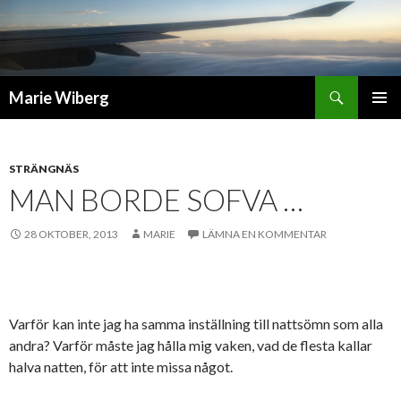
Sök
Marie Wiberg
GÅ
PRIMÄR
TILL
MENY
INNEHÅLL
STRÄNGNÄS
MAN BORDE SOFVA …
28 OKTOBER, 2013
MARIE
LÄMNA EN KOMMENTAR
Varför kan inte jag ha samma inställning till nattsömn som alla
andra? Varför måste jag hålla mig vaken, vad de flesta kallar
halva natten, för att inte missa något.