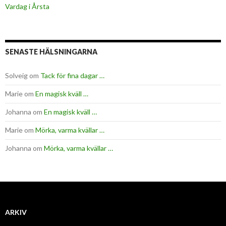
Vardag i Årsta
SENASTE HÄLSNINGARNA
Solveig
om
Tack för fina dagar …
Marie
om
En magisk kväll …
Johanna
om
En magisk kväll …
Marie
om
Mörka, varma kvällar …
Johanna
om
Mörka, varma kvällar …
ARKIV