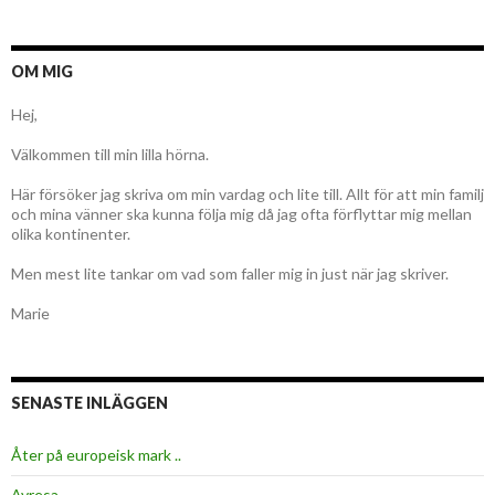
OM MIG
Hej,
Välkommen till min lilla hörna.
Här försöker jag skriva om min vardag och lite till. Allt för att min familj
och mina vänner ska kunna följa mig då jag ofta förflyttar mig mellan
olika kontinenter.
Men mest lite tankar om vad som faller mig in just när jag skriver.
Marie
SENASTE INLÄGGEN
Åter på europeisk mark ..
Avresa …