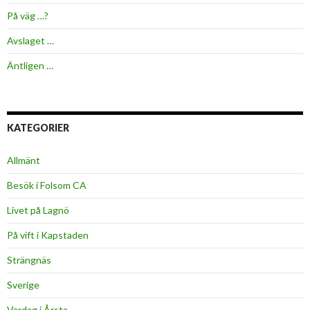
På väg …?
Avslaget …
Äntligen …
KATEGORIER
Allmänt
Besök i Folsom CA
Livet på Lagnö
På vift i Kapstaden
Strängnäs
Sverige
Vardag i Årsta