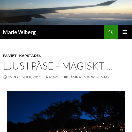
Sök
Marie Wiberg
GÅ
PRIMÄR
TILL
MENY
INNEHÅLL
PÅ VIFT I KAPSTADEN
LJUS I PÅSE – MAGISKT …
15 DECEMBER, 2011
MARIE
LÄMNA EN KOMMENTAR