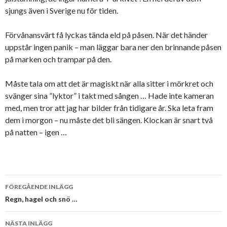
sjungs även i Sverige nu för tiden.
Förvånansvärt få lyckas tända eld på påsen. När det händer
uppstår ingen panik – man läggar bara ner den brinnande påsen
på marken och trampar på den.
Måste tala om att det är magiskt när alla sitter i mörkret och
svänger sina ”lyktor” i takt med sången … Hade inte kameran
med, men tror att jag har bilder från tidigare år. Ska leta fram
dem i morgon – nu måste det bli sängen. Klockan är snart två
på natten – igen …
Inläggsnavigering
FÖREGÅENDE INLÄGG
Regn, hagel och snö …
NÄSTA INLÄGG