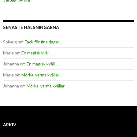
SENASTE HÄLSNINGARNA
Solveig
om
Tack för fina dagar …
Marie
om
En magisk kväll …
Johanna
om
En magisk kväll …
Marie
om
Mörka, varma kvällar …
Johanna
om
Mörka, varma kvällar …
ARKIV