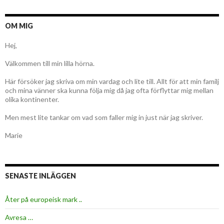
OM MIG
Hej,
Välkommen till min lilla hörna.
Här försöker jag skriva om min vardag och lite till. Allt för att min familj
och mina vänner ska kunna följa mig då jag ofta förflyttar mig mellan
olika kontinenter.
Men mest lite tankar om vad som faller mig in just när jag skriver.
Marie
SENASTE INLÄGGEN
Åter på europeisk mark ..
Avresa …