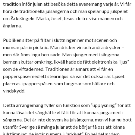
tradition inför julen att besöka detta evenemang varje år. Vi får
höra de traditionella julsångerna och man spelar upp julspelet
om Ärkeängeln, Maria, Josef, Jesus, de tre vise männen och
änglarna.
Publiken sitter på filtar i sluttningen ner mot scenen och
mumsar på sin picknic. Man dricker vin och andra drycker –
men där finns inga berusade. Man sjunger med i sångerna,
barnen skuttar omkring. Ikväll hade de fått elektroniska ”ljus”,
som de viftade med. Traditionen är annars att vi får en
papperspåse med ett stearinljus, så var det också i år. Ljuset
placeras i papperspåsen, som fungerar som hållare och
vindskydd.
Detta arrangemang fyller sin funktion som ”upplysning” för att
kunna läsa i det sånghäfte vi fått för att kunna sjunga med i
sångerna. Det är inte de svenska julsångerna, men vi har nu bott
utanför Sverige så många jular att de börjar få oss att känna
julstämning, de ingår numera i ”arkivet”. En hel del av dem