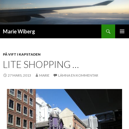
Sök
Marie Wiberg
GÅ
PRIMÄR
TILL
MENY
INNEHÅLL
PÅ VIFT I KAPSTADEN
LITE SHOPPING …
27 MARS, 2013
MARIE
LÄMNA EN KOMMENTAR