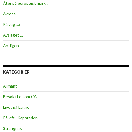
Åter på europeisk mark ..
Avresa …
På väg …?
Avslaget …
Äntligen …
KATEGORIER
Allmänt
Besök i Folsom CA
Livet på Lagnö
På vift i Kapstaden
Strängnäs