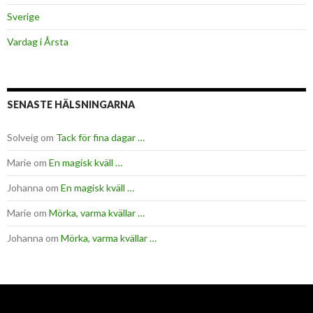
Sverige
Vardag i Årsta
SENASTE HÄLSNINGARNA
Solveig
om
Tack för fina dagar …
Marie
om
En magisk kväll …
Johanna
om
En magisk kväll …
Marie
om
Mörka, varma kvällar …
Johanna
om
Mörka, varma kvällar …