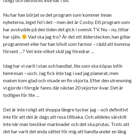
tidigt och definitivt inte här i SA.
Nu har han börjat se det program som kommer innan
nyheterna, inget fel i det – men det är Cosby. Ett program som
har avskydde på den tiden det gick i svensk TV. Nu – nu, tittar
har själv.
Vad ska jag tro? Är det ett ålderstecken, han gillar
programmet eller har han blivit som farmor – rädd att komma
försent …? Vet inte vilket skäl jag föredrar …
Idag har vi varit i stan och handlat, lite som ska köpas inför
hemresan – usch. Jag fick inte tag i vad jag planerat, men
maken kom glad och visade en fin skjorta. Efter den utrensning
vi gjorde i förrgår fanns där nästan 20 skjortor kvar. Det är
tydligen för lite …
Det är inte roligt att shoppa längre tycker jag – och definitivt
inte för att det är dags att resa tillbaka. Och alldeles särskilt
inte när man besöker marknader och det ska prutas. Trots att
det har varit det enda sättet för mig att handla under en lång