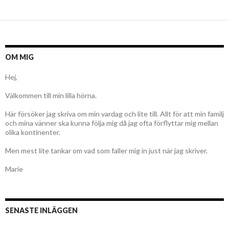
OM MIG
Hej,
Välkommen till min lilla hörna.
Här försöker jag skriva om min vardag och lite till. Allt för att min familj
och mina vänner ska kunna följa mig då jag ofta förflyttar mig mellan
olika kontinenter.
Men mest lite tankar om vad som faller mig in just när jag skriver.
Marie
SENASTE INLÄGGEN