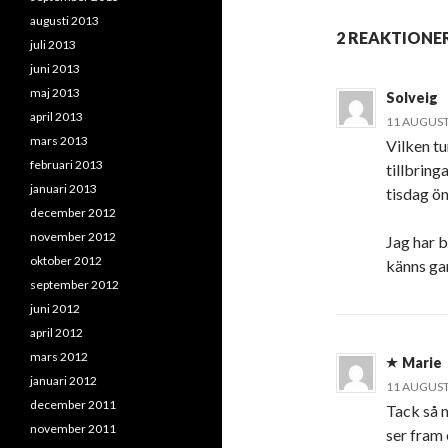
augusti 2013
2 REAKTIONER
juli 2013
juni 2013
maj 2013
Solveig
april 2013
11 AUGUSTI
mars 2013
Vilken tu
februari 2013
tillbring
januari 2013
tisdag ön
december 2012
november 2012
Jag har 
oktober 2012
känns gan
september 2012
juni 2012
april 2012
mars 2012
Marie
januari 2012
11 AUGUSTI
december 2011
Tack så 
november 2011
ser fram 