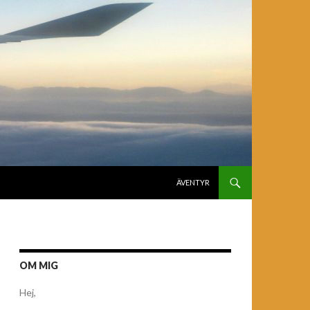
GÅ TILL INNEHÅLL
ÄVENTYR
OM MIG
Hej,