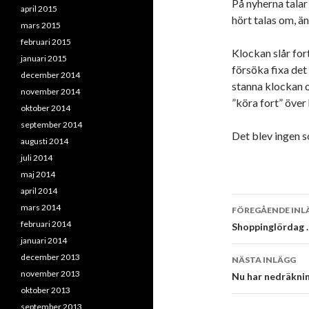
På nyherna talar
april 2015
hört talas om, ä
mars 2015
februari 2015
Klockan slår fortf
januari 2015
försöka fixa det 
december 2014
stanna klockan o
november 2014
”köra fort” över
oktober 2014
september 2014
Det blev ingen s
augusti 2014
juli 2014
maj 2014
april 2014
Inläggsna
mars 2014
FÖREGÅENDE INL
februari 2014
Shoppinglördag 
januari 2014
december 2013
NÄSTA INLÄGG
november 2013
Nu har nedräkni
oktober 2013
september 2013