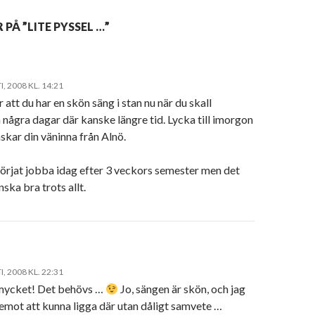
 PÅ ”LITE PYSSEL …”
, 2008 KL. 14:21
r att du har en skön säng i stan nu när du skall
a några dagar där kanske längre tid. Lycka till imorgon
skar din väninna från Alnö.
börjat jobba idag efter 3 veckors semester men det
ska bra trots allt.
, 2008 KL. 22:31
mycket! Det behövs …
Jo, sängen är skön, och jag
emot att kunna ligga där utan dåligt samvete …