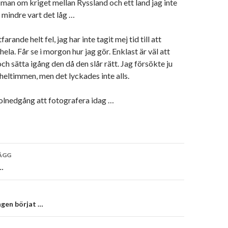
 man om kriget mellan Ryssland och ett land jag inte
n mindre vart det låg …
arande helt fel, jag har inte tagit mej tid till att
hela. Får se i morgon hur jag gör. Enklast är väl att
ch sätta igång den då den slår rätt. Jag försökte ju
 heltimmen, men det lyckades inte alls.
olnedgång att fotografera idag …
vigering
ÄGG
…
ngen börjat …