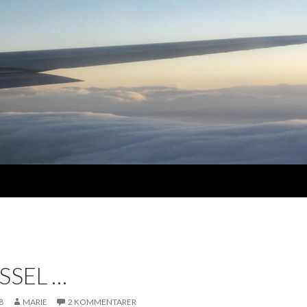
YSSEL …
8
MARIE
2 KOMMENTARER