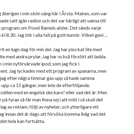
 återigen i min skön säng här i Årsta. Maken, som var
ade satt igån radion och det var härligt att vakna till
s-program om Povel Ramels alster. Det sänds varje
 8.30. Jag blir i alla fall på gott humör. Vilket geni …
it en lugn dag för min del. Jag har plockat lite med
lite med andra prylar. Jag har också försökt att ladda
 i min nyförvärvade ipod, som jag fick i
ent. Jag lyckades med ett program av spanarna, men
r jag efter några timmar gav upp så hade samma
upp ca 15 gånger, men inte de efterföljande.
kvällen med en engelsk deckare? eller vad det är. Men
på fyran så får man finna sej i att mitt i så skall det
slag av reklam, följt av nyheter, och ytterligare ett
ag innan det är dags att försöka komma ihåg vad det
det hela kan fortsätta.