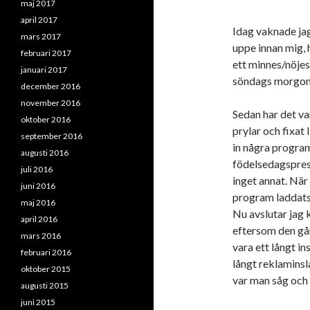
maj 2017
april 2017
Idag vaknade jag
mars 2017
uppe innan mig, h
februari 2017
ett minnes/nöje
januari 2017
söndags morgon kl
december 2016
november 2016
Sedan har det var
oktober 2016
prylar och fixat 
september 2016
in några program
augusti 2016
födelsedagspres
juli 2016
inget annat. Nä
juni 2016
program laddats 
maj 2016
Nu avslutar jag 
april 2016
eftersom den går 
mars 2016
vara ett långt in
februari 2016
långt reklaminsl
oktober 2015
var man såg och 
augusti 2015
juni 2015