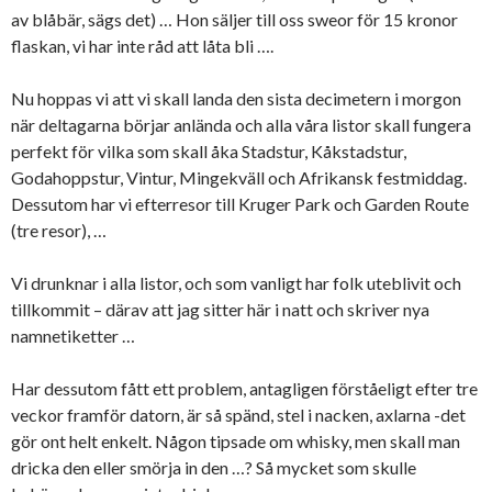
av blåbär, sägs det) … Hon säljer till oss sweor för 15 kronor
flaskan, vi har inte råd att låta bli ….
Nu hoppas vi att vi skall landa den sista decimetern i morgon
när deltagarna börjar anlända och alla våra listor skall fungera
perfekt för vilka som skall åka Stadstur, Kåkstadstur,
Godahoppstur, Vintur, Mingekväll och Afrikansk festmiddag.
Dessutom har vi efterresor till Kruger Park och Garden Route
(tre resor), …
Vi drunknar i alla listor, och som vanligt har folk uteblivit och
tillkommit – därav att jag sitter här i natt och skriver nya
namnetiketter …
Har dessutom fått ett problem, antagligen förståeligt efter tre
veckor framför datorn, är så spänd, stel i nacken, axlarna -det
gör ont helt enkelt. Någon tipsade om whisky, men skall man
dricka den eller smörja in den …? Så mycket som skulle