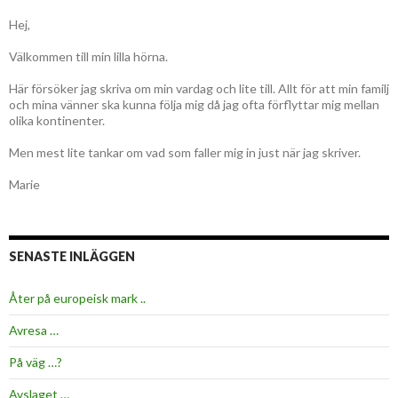
Hej,
Välkommen till min lilla hörna.
Här försöker jag skriva om min vardag och lite till. Allt för att min familj
och mina vänner ska kunna följa mig då jag ofta förflyttar mig mellan
olika kontinenter.
Men mest lite tankar om vad som faller mig in just när jag skriver.
Marie
SENASTE INLÄGGEN
Åter på europeisk mark ..
Avresa …
På väg …?
Avslaget …