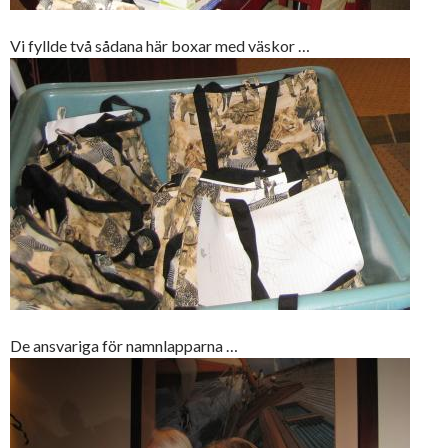
Vi fyllde två sådana här boxar med väskor …
De ansvariga för namnlapparna …