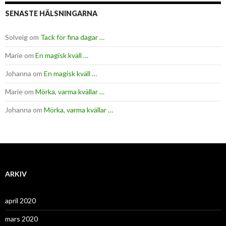
SENASTE HÄLSNINGARNA
Solveig
om
Tack för fina dagar …
Marie
om
En magisk kväll …
Johanna
om
En magisk kväll …
Marie
om
Mörka, varma kvällar …
Johanna
om
Mörka, varma kvällar …
ARKIV
april 2020
mars 2020