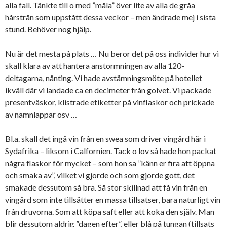
alla fall. Tänkte till o med ”måla” över lite av alla de gråa
hårstrån som uppstått dessa veckor – men ändrade mej i sista
stund. Behöver nog hjälp.
Nu är det mesta på plats … Nu beror det på oss individer hur vi
skall klara av att hantera anstormningen av alla 120-
deltagarna, nånting. Vi hade avstämningsmöte på hotellet
ikväll där vi landade ca en decimeter från golvet. Vi packade
presentväskor, klistrade etiketter på vinflaskor och prickade
av namnlappar osv …
Bl.a. skall det ingå vin från en swea som driver vingård här i
Sydafrika – liksom i Calfornien. Tack o lov så hade hon packat
några flaskor för mycket – som hon sa ”känn er fira att öppna
och smaka av”, vilket vi gjorde och som gjorde gott, det
smakade dessutom så bra. Så stor skillnad att få vin från en
vingård som inte tillsätter en massa tillsatser, bara naturligt vin
från druvorna. Som att köpa saft eller att koka den själv. Man
blir dessutom aldrig ”dagen efter”, eller blå på tungan (tillsats