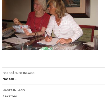
Inläggsnavigering
FÖREGÅENDE INLÄGG
Nästan …
NÄSTA INLÄGG
Kakafoni …