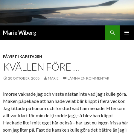
Sök
Marie Wiberg
GÅ
PRIMÄR
TILL
MENY
INNEHÅLL
PÅ VIFT I KAPSTADEN
KVÄLLEN FÖRE …
28 OKTOBER, 2008
MARIE
LÄMNA EN KOMMENTAR
Imorse vaknade jag och visste nästan inte vad jag skulle göra.
Maken påpekade att han hade velat blir klippt i flera veckor.
Jag tittade på honom och förstod vad han menade. Eftersom
allt var klart för min del (trodde jag), så blev han klippt.
Hackade lite i mitt eget hår också – har just nu ingen frissa här
som jag litar på. Fast de kanske skulle göra det bättre än jag i