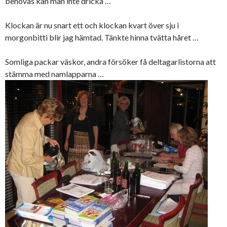
behövas kan man inte dricka …
Klockan är nu snart ett och klockan kvart över sju i
morgonbitti blir jag hämtad. Tänkte hinna tvätta håret …
Somliga packar väskor, andra försöker få deltagarlistorna att
stämma med namlapparna …