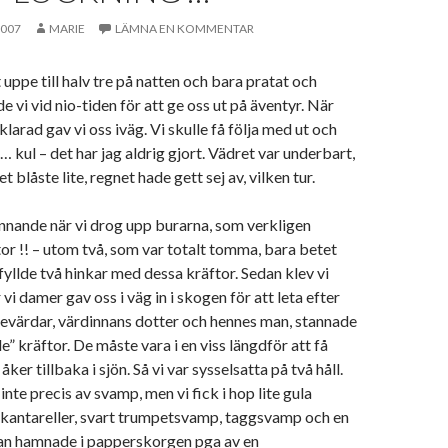
2007
MARIE
LÄMNA EN KOMMENTAR
it uppe till halv tre på natten och bara pratat och
e vi vid nio-tiden för att ge oss ut på äventyr. När
larad gav vi oss iväg. Vi skulle få följa med ut och
… kul – det har jag aldrig gjort. Vädret var underbart,
t blåste lite, regnet hade gett sej av, vilken tur.
nnande när vi drog upp burarna, som verkligen
tor !! – utom två, som var totalt tomma, bara betet
fyllde två hinkar med dessa kräftor. Sedan klev vi
r vi damer gav oss i väg in i skogen för att leta efter
evärdar, värdinnans dotter och hennes man, stannade
” kräftor. De måste vara i en viss längdför att få
åker tillbaka i sjön. Så vi var sysselsatta på två håll.
nte precis av svamp, men vi fick i hop lite gula
ttkantareller, svart trumpetsvamp, taggsvamp och en
dan hamnade i papperskorgen pga av en