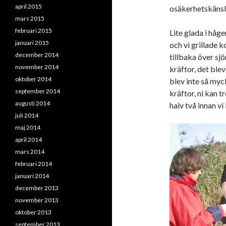
april 2015
osäkerhetskänsl
mars 2015
februari 2015
Lite glada i håg
januari 2015
och vi grillade 
december 2014
tillbaka över sj
november 2014
kräftor, det ble
oktober 2014
blev inte så my
september 2014
kräftor, ni kan t
augusti 2014
halv två innan v
juli 2014
maj 2014
april 2014
mars 2014
februari 2014
januari 2014
december 2013
november 2013
oktober 2013
september 2013