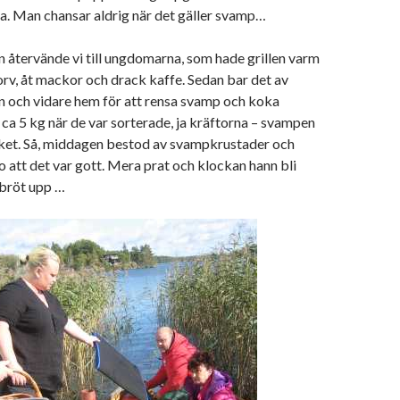
a. Man chansar aldrig när det gäller svamp…
en återvände vi till ungdomarna, som hade grillen varm
korv, åt mackor och drack kaffe. Sedan bar det av
ön och vidare hem för att rensa svamp och koka
v ca 5 kg när de var sorterade, ja kräftorna – svampen
cket. Så, middagen bestod av svampkrustader och
ro att det var gott. Mera prat och klockan hann bli
i bröt upp …