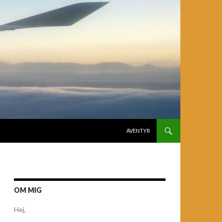
GÅ TILL INNEHÅLL
ÄVENTYR
OM MIG
Hej,