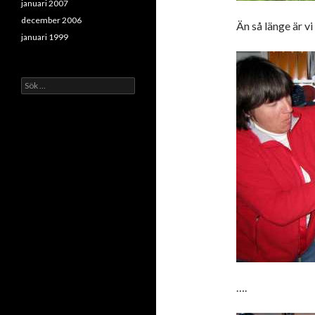
januari 2007
december 2006
Än så länge är v
januari 1999
Sök
efter:
….