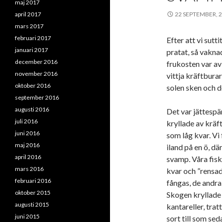
maj 2017
april 2017
22 SEPTEMBER, 
mars 2017
februari 2017
Efter att vi sutt
januari 2017
pratat, så vaknad
december 2016
frukosten var avk
november 2016
vittja kräftburar
oktober 2016
solen sken och de
september 2016
augusti 2016
Det var jättespä
juli 2016
kryllade av kräf
juni 2016
som låg kvar. Vi 
maj 2016
iland på en ö, dä
april 2016
svamp. Våra fisk
mars 2016
kvar och ”rensade
februari 2016
fångas, de andra 
oktober 2015
Skogen kryllade i
augusti 2015
kantareller, tra
juni 2015
sort till som se