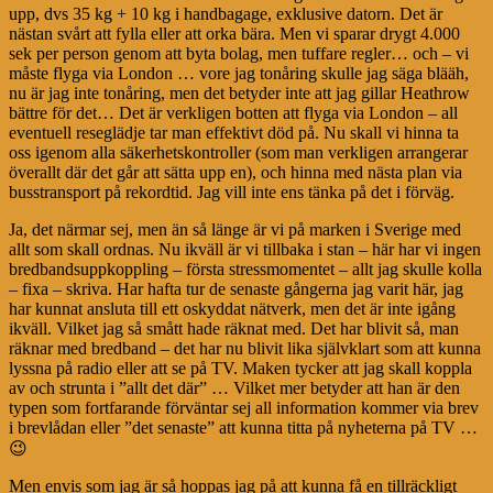
upp, dvs 35 kg + 10 kg i handbagage, exklusive datorn. Det är
nästan svårt att fylla eller att orka bära. Men vi sparar drygt 4.000
sek per person genom att byta bolag, men tuffare regler… och – vi
måste flyga via London … vore jag tonåring skulle jag säga blääh,
nu är jag inte tonåring, men det betyder inte att jag gillar Heathrow
bättre för det… Det är verkligen botten att flyga via London – all
eventuell reseglädje tar man effektivt död på. Nu skall vi hinna ta
oss igenom alla säkerhetskontroller (som man verkligen arrangerar
överallt där det går att sätta upp en), och hinna med nästa plan via
busstransport på rekordtid. Jag vill inte ens tänka på det i förväg.
Ja, det närmar sej, men än så länge är vi på marken i Sverige med
allt som skall ordnas. Nu ikväll är vi tillbaka i stan – här har vi ingen
bredbandsuppkoppling – första stressmomentet – allt jag skulle kolla
– fixa – skriva. Har hafta tur de senaste gångerna jag varit här, jag
har kunnat ansluta till ett oskyddat nätverk, men det är inte igång
ikväll. Vilket jag så smått hade räknat med. Det har blivit så, man
räknar med bredband – det har nu blivit lika självklart som att kunna
lyssna på radio eller att se på TV. Maken tycker att jag skall koppla
av och strunta i ”allt det där” … Vilket mer betyder att han är den
typen som fortfarande förväntar sej all information kommer via brev
i brevlådan eller ”det senaste” att kunna titta på nyheterna på TV …
😉
Men envis som jag är så hoppas jag på att kunna få en tillräckligt