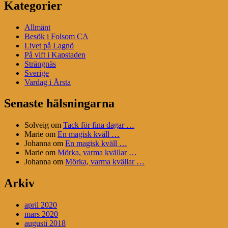
Kategorier
Allmänt
Besök i Folsom CA
Livet på Lagnö
På vift i Kapstaden
Strängnäs
Sverige
Vardag i Årsta
Senaste hälsningarna
Solveig
om
Tack för fina dagar …
Marie
om
En magisk kväll …
Johanna
om
En magisk kväll …
Marie
om
Mörka, varma kvällar …
Johanna
om
Mörka, varma kvällar …
Arkiv
april 2020
mars 2020
augusti 2018