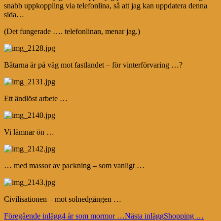
snabb uppkoppling via telefonlina, så att jag kan uppdatera denna
sida…
(Det fungerade …. telefonlinan, menar jag.)
Båtarna är på väg mot fastlandet – för vinterförvaring …?
Ett ändlöst arbete …
Vi lämnar ön …
… med massor av packning – som vanligt …
Civilisationen – mot solnedgången …
Inläggsnavigering
Föregående inlägg
4 år som mormor …
Nästa inlägg
Shopping …