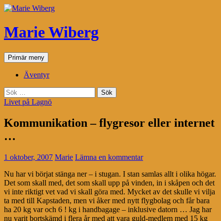
Marie Wiberg
Sök
Gå
Primär meny
till
innehåll
Äventyr
Sök
efter:
Livet på Lagnö
Kommunikation – flygresor eller internet
…
1 oktober, 2007
Marie
Lämna en kommentar
Nu har vi börjat stänga ner – i stugan. I stan samlas allt i olika högar.
Det som skall med, det som skall upp på vinden, in i skåpen och det
vi inte riktigt vet vad vi skall göra med. Mycket av det skulle vi vilja
ta med till Kapstaden, men vi åker med nytt flygbolag och får bara
ha 20 kg var och 6 ! kg i handbagage – inklusive datorn … Jag har
nu varit bortskämd i flera år med att vara guld-medlem med 15 kg