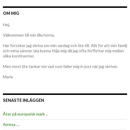
OM MIG
Hej,
Välkommen till min lilla hörna.
Här försöker jag skriva om min vardag och lite till. Allt för att min familj
och mina vänner ska kunna följa mig då jag ofta förflyttar mig mellan
olika kontinenter.
Men mest lite tankar om vad som faller mig in just när jag skriver.
Marie
SENASTE INLÄGGEN
Åter på europeisk mark ..
Avresa …