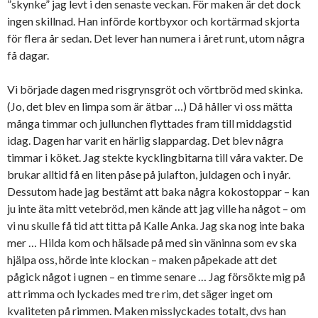
”skynke” jag levt i den senaste veckan. För maken är det dock
ingen skillnad. Han införde kortbyxor och kortärmad skjorta
för flera år sedan. Det lever han numera i året runt, utom några
få dagar.
Vi började dagen med risgrynsgröt och vörtbröd med skinka.
(Jo, det blev en limpa som är ätbar …) Då håller vi oss mätta
många timmar och jullunchen flyttades fram till middagstid
idag. Dagen har varit en härlig slappardag. Det blev några
timmar i köket. Jag stekte kycklingbitarna till våra vakter. De
brukar alltid få en liten påse på julafton, juldagen och i nyår.
Dessutom hade jag bestämt att baka några kokostoppar – kan
ju inte äta mitt vetebröd, men kände att jag ville ha något – om
vi nu skulle få tid att titta på Kalle Anka. Jag ska nog inte baka
mer … Hilda kom och hälsade på med sin väninna som ev ska
hjälpa oss, hörde inte klockan – maken påpekade att det
pågick något i ugnen – en timme senare … Jag försökte mig på
att rimma och lyckades med tre rim, det säger inget om
kvaliteten på rimmen. Maken misslyckades totalt, dvs han