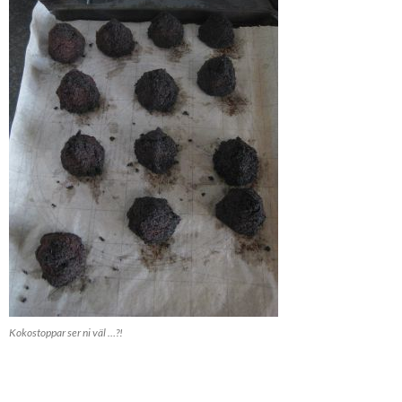
Kokostoppar ser ni väl …?!