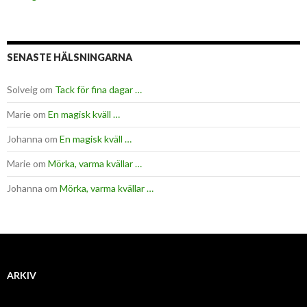
SENASTE HÄLSNINGARNA
Solveig
om
Tack för fina dagar …
Marie
om
En magisk kväll …
Johanna
om
En magisk kväll …
Marie
om
Mörka, varma kvällar …
Johanna
om
Mörka, varma kvällar …
ARKIV