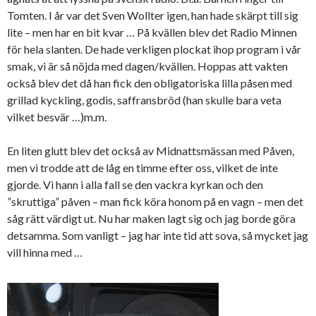
Tomten. I år var det Sven Wollter igen, han hade skärpt till sig
lite – men har en bit kvar … På kvällen blev det Radio Minnen
för hela slanten. De hade verkligen plockat ihop program i vår
smak, vi är så nöjda med dagen/kvällen. Hoppas att vakten
också blev det då han fick den obligatoriska lilla påsen med
grillad kyckling, godis, saffransbröd (han skulle bara veta
vilket besvär …)m.m.
En liten glutt blev det också av Midnattsmässan med Påven,
men vi trodde att de låg en timme efter oss, vilket de inte
gjorde. Vi hann i alla fall se den vackra kyrkan och den
”skruttiga” påven – man fick köra honom på en vagn – men det
såg rätt värdigt ut. Nu har maken lagt sig och jag borde göra
detsamma. Som vanligt – jag har inte tid att sova, så mycket jag
vill hinna med …