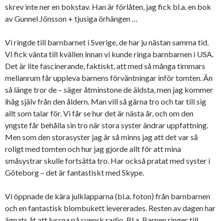
skrev inte ner en bokstav. Han är förlåten, jag fick bl.a. en bok
av Gunnel Jönsson + tjusiga örhängen …
Vi ringde till barnbarnet i Sverige, de har ju nästan samma tid.
Vi fick vänta till kvällen innan vi kunde ringa barnbarnen i USA.
Det är lite fascinerande, faktiskt, att med så många timmars
mellanrum får uppleva barnens förväntningar inför tomten. Än
så länge tror de – säger åtminstone de äldsta, men jag kommer
ihåg själv från den åldern. Man vill så gärna tro och tar till sig
allt som talar för. Vi får se hur det är nästa år, och om den
yngste får behålla sin tro när stora syster ändrar uppfattning.
Men som den storasyster jag är så minns jag att det var så
roligt med tomten och hur jag gjorde allt för att mina
småsystrar skulle fortsätta tro. Har också pratat med syster i
Göteborg – det är fantastiskt med Skype.
Vi öppnade de kära julklapparna (bl.a. foton) från barnbarnen
och en fantastisk blombukett levererades. Resten av dagen har
ägnats åt att lyssna på svensk radio. Bl.a. Barnen ringer till