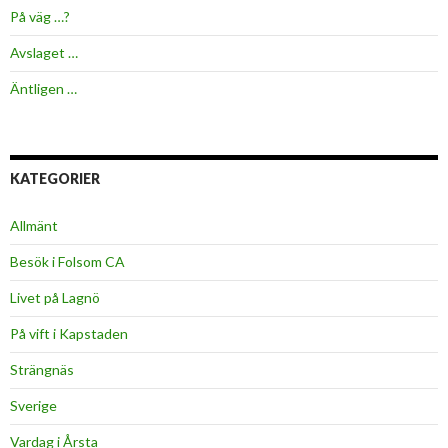
På väg …?
Avslaget …
Äntligen …
KATEGORIER
Allmänt
Besök i Folsom CA
Livet på Lagnö
På vift i Kapstaden
Strängnäs
Sverige
Vardag i Årsta