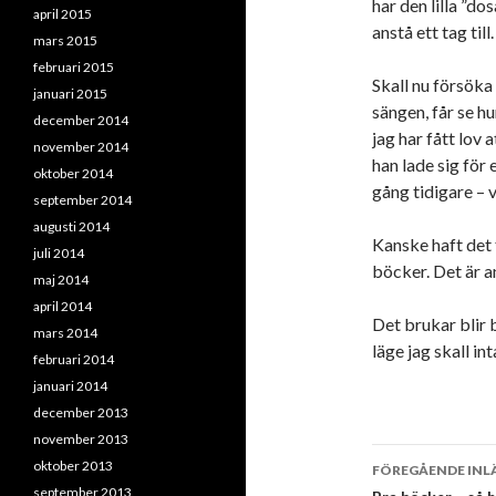
har den lilla ”do
april 2015
anstå ett tag till.
mars 2015
februari 2015
Skall nu försöka
januari 2015
sängen, får se h
december 2014
jag har fått lov
november 2014
han lade sig för 
oktober 2014
gång tidigare – v
september 2014
augusti 2014
Kanske haft det f
juli 2014
böcker. Det är a
maj 2014
april 2014
Det brukar blir b
mars 2014
läge jag skall in
februari 2014
januari 2014
december 2013
november 2013
Inläggsna
oktober 2013
FÖREGÅENDE INL
september 2013