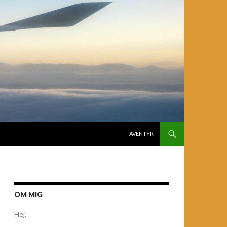
GÅ TILL INNEHÅLL
ÄVENTYR
OM MIG
Hej,