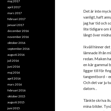
maj 2017
april 2017
Det är inte myck
mars 2017
vanligt, haft ann
februari 2017
jag har tid och 
januari 2017
lite tidigare om 
december 2016
långt över midna
november 2016
oktober 2016
Ikväll hinner det
september 2016
lämnade ifrån mi
augusti 2016
redan. Maken har 
juli 2016
en kär gammal b
juni 2016
ligger till för fi
maj 2016
tangentbord – e
april 2016
Och det var ju t
mars 2016
datorn. .
februari 2016
oktober 2015
Tänkte skriva ik
augusti 2015
mina bilder. Tyvä
juni 2015