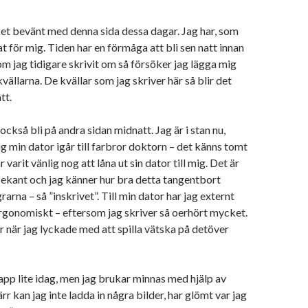
et bevänt med denna sida dessa dagar. Jag har, som
at för mig. Tiden har en förmåga att bli sen natt innan
som jag tidigare skrivit om så försöker jag lägga mig
kvällarna. De kvällar som jag skriver här så blir det
tt.
 också bli på andra sidan midnatt. Jag är i stan nu,
g min dator igår till farbror doktorn – det känns tomt
varit vänlig nog att låna ut sin dator till mig. Det är
ekant och jag känner hur bra detta tangentbort
ngrarna – så ”inskrivet”. Till min dator har jag externt
rgonomiskt – eftersom jag skriver så oerhört mycket.
ur när jag lyckade med att spilla vätska på detöver
app lite idag, men jag brukar minnas med hjälp av
rr kan jag inte ladda in några bilder, har glömt var jag