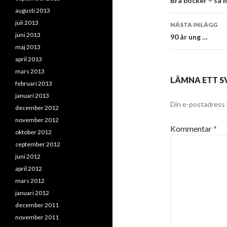
Bra böcker – så h
augusti 2013
juli 2013
NÄSTA INLÄGG
juni 2013
90 år ung …
maj 2013
april 2013
mars 2013
LÄMNA ETT S
februari 2013
januari 2013
Din e-postadress 
december 2012
november 2012
Kommentar
*
oktober 2012
september 2012
juni 2012
april 2012
mars 2012
januari 2012
december 2011
november 2011