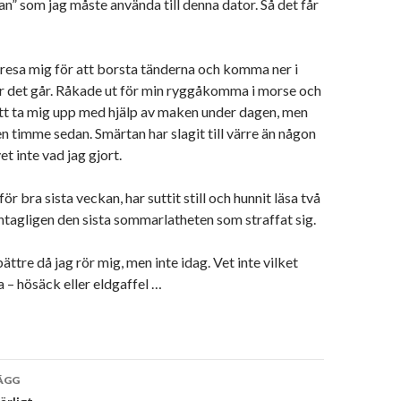
san” som jag måste använda till denna dator. Så det får
 resa mig för att borsta tänderna och komma ner i
ur det går. Råkade ut för min ryggåkomma i morse och
 att ta mig upp med hjälp av maken under dagen, men
en timme sedan. Smärtan har slagit till värre än någon
et inte vad jag gjort.
ör bra sista veckan, har suttit still och hunnit läsa två
ntagligen den sista sommarlatheten som straffat sig.
ättre då jag rör mig, men inte idag. Vet inte vilket
ta – hösäck eller eldgaffel …
vigering
ÄGG