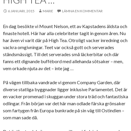
6 JANUARI, 2015
MARIE
LÄMNA EN KOMMENTAR
En dag besökte vi Mount Nelson, ett av Kapstadens äldsta och
finaste hotell. Här har alla celebriteter tagit in genom åren. Nu
har även vi varit där på High Tea. Otroligt vacker inredning och
vackra omgivningar. Teet var också gott och serverades
ståndsmässigt. Till det serverades små läckerbitar och där
fanns ett dignande buffébord med allehanda sötsaker – men,
vem orkade njuta av det – inte jag …
På vägen tillbaka vandrade vi genom Company Garden, där
diverse statliga byggnader ligger inklusive Parlamentet. Det är
en vacker promenad i skuggan under stora träd och fantastiska
odlingar. Från början var det här man odlade färska grönsaker
som fartygen från Europa bunkrade på sin väg till Ostindien –
som man sade då.