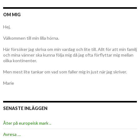
OM MIG
Hej,
Välkommen till min lilla hörna.
Här försöker jag skriva om min vardag och lite till. Allt för att min familj
och mina vänner ska kunna följa mig då jag ofta förflyttar mig mellan
olika kontinenter.
Men mest lite tankar om vad som faller mig in just när jag skriver.
Marie
SENASTE INLÄGGEN
Åter på europeisk mark ..
Avresa …