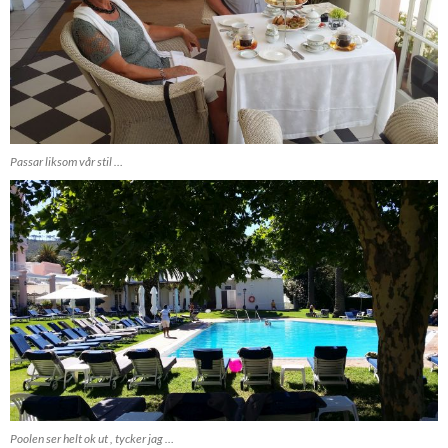
Passar liksom vår stil …
Poolen ser helt ok ut , tycker jag …