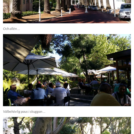
Och allén …
Välbehövlig paus i skuggan …