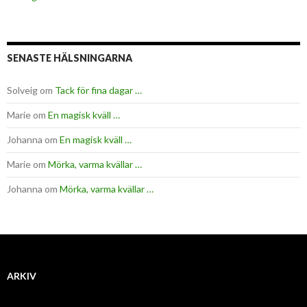
SENASTE HÄLSNINGARNA
Solveig
om
Tack för fina dagar …
Marie
om
En magisk kväll …
Johanna
om
En magisk kväll …
Marie
om
Mörka, varma kvällar …
Johanna
om
Mörka, varma kvällar …
ARKIV