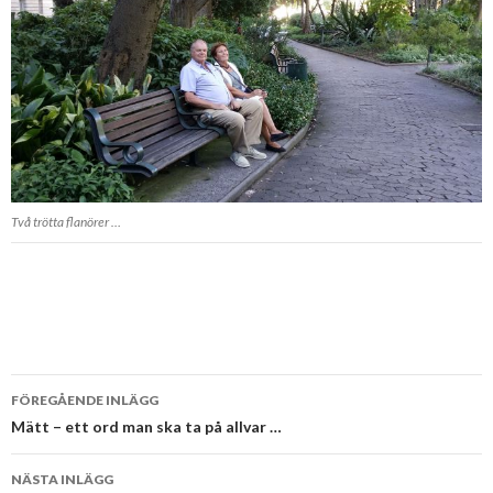
Två trötta flanörer …
Inläggsnavigering
FÖREGÅENDE INLÄGG
Mätt – ett ord man ska ta på allvar …
NÄSTA INLÄGG