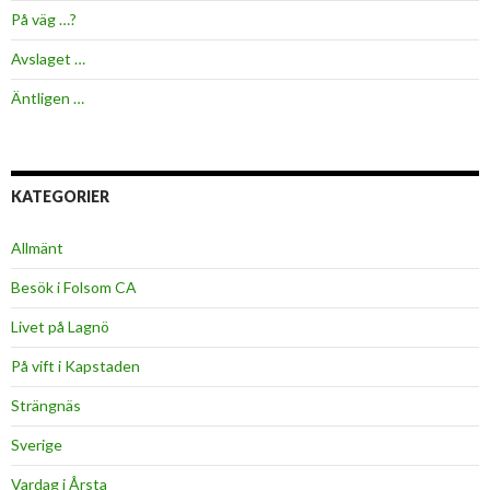
På väg …?
Avslaget …
Äntligen …
KATEGORIER
Allmänt
Besök i Folsom CA
Livet på Lagnö
På vift i Kapstaden
Strängnäs
Sverige
Vardag i Årsta