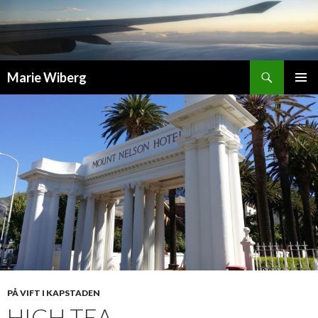
Sök
Marie Wiberg
GÅ
PRIMÄR
TILL
MENY
INNEHÅLL
PÅ VIFT I KAPSTADEN
HIGH TEA …