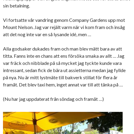
sin betalning.
Vi fortsatte vår vandring genom Company Gardens upp mot
Mount Nelson. Jag var rejält varm när vi kom fram och insåg
att det nog inte var en så lysande idé, men …
Alla godsaker dukades fram och man blev mätt bara av att
titta. Fanns inte en chans att ens försöka smaka av allt … Jag
var fräck och nibblade på så mycket jag tyckte kunde vara
intressant, sedan fick de bära ut assietterna medan jag fyllde
på nya. Nu är mitt lystmäte till bakverk stillat för flera år
framåt. Det blev taxi hem, inget annat var till att tänka på …
(Nu har jag uppdaterat från söndag och framåt …)