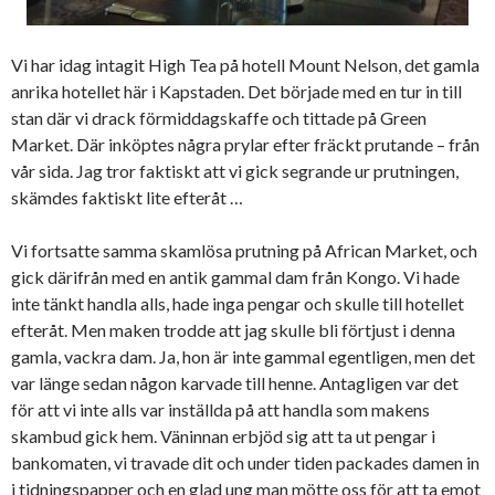
Vi har idag intagit High Tea på hotell Mount Nelson, det gamla
anrika hotellet här i Kapstaden. Det började med en tur in till
stan där vi drack förmiddagskaffe och tittade på Green
Market. Där inköptes några prylar efter fräckt prutande – från
vår sida. Jag tror faktiskt att vi gick segrande ur prutningen,
skämdes faktiskt lite efteråt …
Vi fortsatte samma skamlösa prutning på African Market, och
gick därifrån med en antik gammal dam från Kongo. Vi hade
inte tänkt handla alls, hade inga pengar och skulle till hotellet
efteråt. Men maken trodde att jag skulle bli förtjust i denna
gamla, vackra dam. Ja, hon är inte gammal egentligen, men det
var länge sedan någon karvade till henne. Antagligen var det
för att vi inte alls var inställda på att handla som makens
skambud gick hem. Väninnan erbjöd sig att ta ut pengar i
bankomaten, vi travade dit och under tiden packades damen in
i tidningspapper och en glad ung man mötte oss för att ta emot