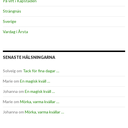
På vift i Kapstaden
Strängnäs
Sverige
Vardag i Årsta
SENASTE HÄLSNINGARNA
Solveig
om
Tack för fina dagar …
Marie
om
En magisk kväll …
Johanna
om
En magisk kväll …
Marie
om
Mörka, varma kvällar …
Johanna
om
Mörka, varma kvällar …