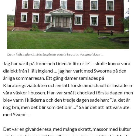
En av Hälsinglands största gårdar som är bevarad i originalskick ...
Jag har varit på turne och tiden är lite ur le´ – skulle kunna vara
dialekt från Hälsingland … jag har varit med Sweorna på den
årliga sommarresan. Ett gäng damer samlades på
Klarabergsviadukten och en lätt förskrämd chaufför lastade in
våra väskor i bussen. Han var smått chockad första dagen, men
blev varm i kläderna och den tredje dagen sade han: ”Ja, det är
nog bra, men det blir som det blir …” Så är det att att vara ute
med Sweor …
Det var en givande resa, med många skratt, massor med kultur