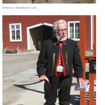
Ett hörn av "Blåmålarens" rum ...