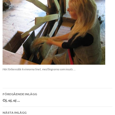
Här förberedde kvinnorna linet, med fingrarna som insats ...
Inläggsnavigering
FÖREGÅENDE INLÄGG
Oj, oj, oj …
NÄSTA INLÄGG