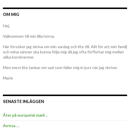
OM MIG
Hej,
Välkommen till min lilla hörna.
Här försöker jag skriva om min vardag och lite till. Allt för att min familj
och mina vänner ska kunna följa mig då jag ofta förflyttar mig mellan
olika kontinenter.
Men mest lite tankar om vad som faller mig in just när jag skriver.
Marie
SENASTE INLÄGGEN
Åter på europeisk mark ..
Avresa …