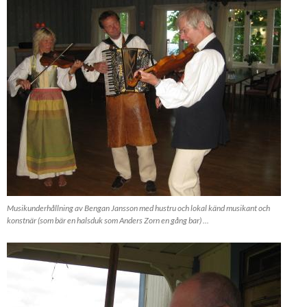
Musikunderhållning av Bengan Jansson med hustru och lokal känd musikant och
konstnär (som bär en halsduk som Anders Zorn en gång bar) ...