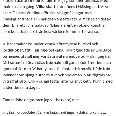
– tiden räckte inte till för allt, men jag kommer tillbaka. Med
maken nästa gång. Vilka skatter det finns i Hälsingland. Vi vet
ju att Dalarna är kända för sina väggmålningar, men
Hälsingland har fler – har det konstaterats. Vi fick se en del av
dem, bl.a. ett rum målat av ”Blåmålaren”, en okänd konstnär
som konstkännare från hela världen kommer för att se.
Vi har smakat kolbullar, druckit örtté, rosa bubbel och
jordgubbar, ätit Hälsinge-ostkaka, blivit guidade av Lill-Babs
på hennes utställning, varit i privat nyrenoverad Hälsingegård,
fått se hur lin förvandlas från halm till garn, både i modern och
gammal tid, mm. Vi har lyssnat till fantastisk musik, både från
kvinnor som sjungit utan musik och spelemän. Naturligtvis har
vi träffat Bror Erik – ja, jag fattar inte hur mycket vi hunnit med
under dessa få dagar.
Fantastiska dagar, men jag vill ha (veta) mer …
Jag har nu uppdaterat en del bakåt, det ligger i datumordning …