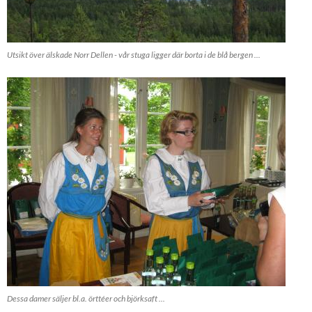
Utsikt över älskade Norr Dellen - vår stuga ligger där borta i de blå bergen ...
Dessa damer säljer bl.a. örttéer och björksaft ...