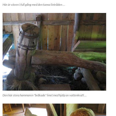
Här är väven i full gång med den tunna lintråden ...
Den här stora hammaren "bråkade" linet med hjälp av vattenkraft ...