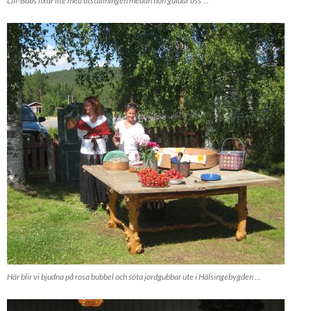
Lill-Babs fixar lite med utställningen medan hon guidar oss ...
Här blir vi bjudna på rosa bubbel och söta jordgubbar ute i Hälsingebygden ...