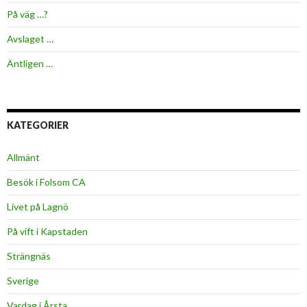
På väg …?
Avslaget …
Äntligen …
KATEGORIER
Allmänt
Besök i Folsom CA
Livet på Lagnö
På vift i Kapstaden
Strängnäs
Sverige
Vardag i Årsta