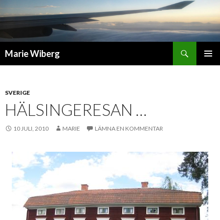
Sök
Marie Wiberg
GÅ
PRIMÄR
TILL
MENY
INNEHÅLL
SVERIGE
HÄLSINGERESAN …
10 JULI, 2010
MARIE
LÄMNA EN KOMMENTAR