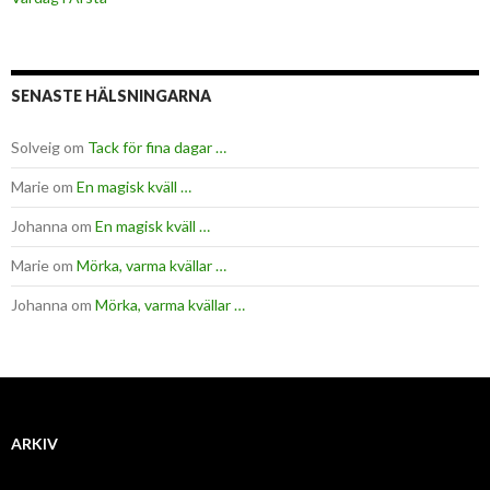
SENASTE HÄLSNINGARNA
Solveig
om
Tack för fina dagar …
Marie
om
En magisk kväll …
Johanna
om
En magisk kväll …
Marie
om
Mörka, varma kvällar …
Johanna
om
Mörka, varma kvällar …
ARKIV