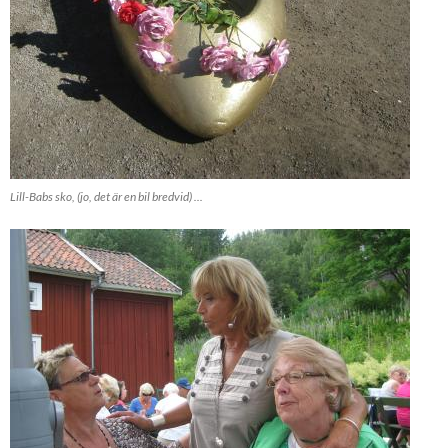
Lill-Babs sko, (jo, det är en bil bredvid) ...