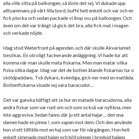
alla ville sitta på balkongen, så löste det sej. Vi dukade upp
alltsammans på vårt lilla bord, buffé helt enkelt och var och en
fick plocka och sedan packade vi ihop oss på balkongen. Och
även om det var trångt så gick det bra, alla fick mat i magen
och verkade nöjde.
Idag stod Waterfront på agenden, och där skulle Akvariumet
besökas. En otroligt facinerande anläggning. Vi hade tur att
komma när man skulle mata fiskarna. Men man matar olika
fiska olika dagar. Idag var det de botten ätande fiskarnas tur o
sköldpaddans. Två dykare, kvinnliga, gick ner med en matlåda.
Bottenfiskarna visade sej vara baracudor…
Det var ganska häftigt att se hur en matade baracudorna, alla
andra fiskar som var runt om och som också var nyfikna, men
inte aggresiva. Sedan fanns där ju ett antal hajar… den ena
damen hade en pinne !, som vapen mot dem. Och den använde
hon vi ett tillfälle mot en haj som var för närgången. Hon helt
enkelt simmade med hajen och höll pinnen i bredvid hajens