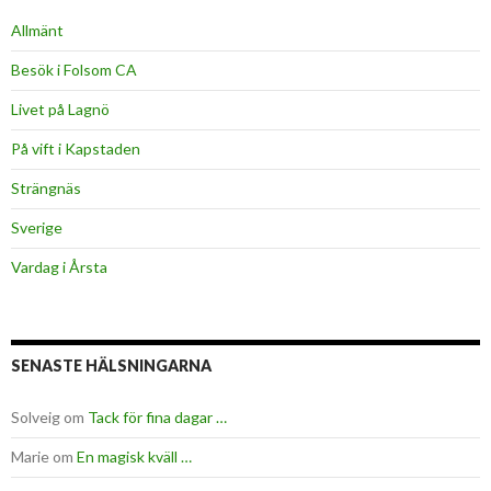
Allmänt
Besök i Folsom CA
Livet på Lagnö
På vift i Kapstaden
Strängnäs
Sverige
Vardag i Årsta
SENASTE HÄLSNINGARNA
Solveig
om
Tack för fina dagar …
Marie
om
En magisk kväll …