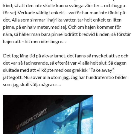
kind, så att den inte skulle kunna svänga vänster… och hugga
för sej. Verkade väldigt enkelt… varför har man inte tänkt på
det. Alla som simmar i hajrika vatten tar helt enkelt en liten
pinne, på en halv meter, med sej. Och om hajen kommer för
nära, så håller man bara pinne lodrätt bredvid kinden, så förstår
hajen att – hit men inte längre…
Det tog lång tid på akvariumet, det fanns så mycket att se och
det var så facinerande, så efteråt var vi alla helt slut. Så dagen
sluitade med att vi köpte med oss grekisk ”Take away”,
jättegott. Nu sover alla utom jag. Jag har hundrafemtio bilder
som jag skall välja några ur…