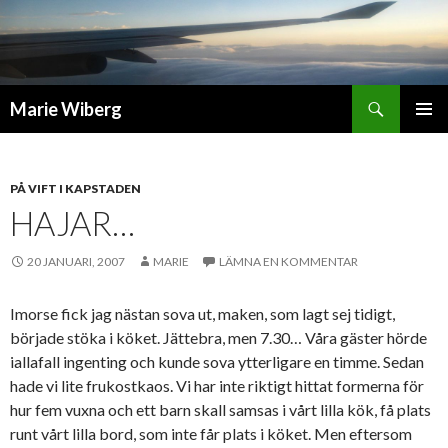
Sök
Marie Wiberg
GÅ
PRIMÄR
TILL
MENY
INNEHÅLL
PÅ VIFT I KAPSTADEN
HAJAR…
20 JANUARI, 2007
MARIE
LÄMNA EN KOMMENTAR
Imorse fick jag nästan sova ut, maken, som lagt sej tidigt,
började stöka i köket. Jättebra, men 7.30… Våra gäster hörde
iallafall ingenting och kunde sova ytterligare en timme. Sedan
hade vi lite frukostkaos. Vi har inte riktigt hittat formerna för
hur fem vuxna och ett barn skall samsas i vårt lilla kök, få plats
runt vårt lilla bord, som inte får plats i köket. Men eftersom