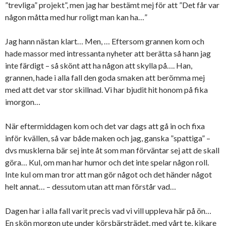
”trevliga” projekt”, men jag har bestämt mej för att ”Det får var
någon måtta med hur roligt man kan ha…”
Jag hann nästan klart… Men, … Eftersom grannen kom och
hade massor med intressanta nyheter att berätta så hann jag
inte färdigt – så skönt att ha någon att skylla på…. Han,
grannen, hade i alla fall den goda smaken att berömma mej
med att det var stor skillnad. Vi har bjudit hit honom på fika
imorgon…
När eftermiddagen kom och det var dags att gå in och fixa
inför kvällen, så var både maken och jag, ganska ”spattiga” –
dvs musklerna bär sej inte åt som man förväntar sej att de skall
göra… Kul, om man har humor och det inte spelar någon roll.
Inte kul om man tror att man gör något och det händer något
helt annat… – dessutom utan att man förstår vad…
Dagen har i alla fall varit precis vad vi vill uppleva här på ön…
En skön morgon ute under körsbärsträdet, med vårt te, kikare