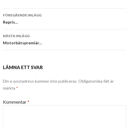
Inläggsnavigering
FÖREGÅENDE INLÄGG
Repris…
NÄSTA INLÄGG
Motorbåtspremiär…
LÄMNA ETT SVAR
Din e-postadress kommer inte publiceras.
Obligatoriska fält är
märkta
*
Kommentar
*