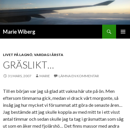
Sök
Marie Wiberg
GÅ
PRIMÄR
TILL
MENY
INNEHÅLL
LIVET PÅ LAGNÖ
,
VARDAG I ÅRSTA
GRÄSLIKT…
31 MARS, 2007
MARIE
LÄMNA EN KOMMENTAR
Till en början var jag så glad att vakna här ute på ön. Men
eftersom timmarna gick, medan vi drack vårt morgonte, så
insåg jag hur mycket vi försummat att göra de senaste åren…
Jag bestämde att jag skulle koppla av med mitt te i ett visst
antal timmar och sedan skulle jag ta tag i gräsmattan som såg
ut som en åker med fjolårshö… Det finns massor med andra