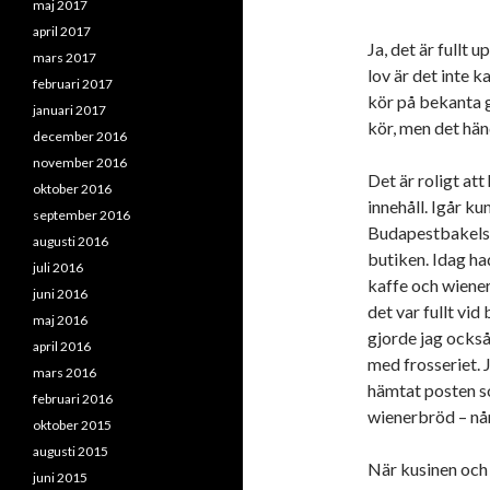
maj 2017
april 2017
Ja, det är fullt
mars 2017
lov är det inte k
februari 2017
kör på bekanta g
januari 2017
kör, men det händ
december 2016
november 2016
Det är roligt att
oktober 2016
innehåll. Igår ku
september 2016
Budapestbakelse 
augusti 2016
butiken. Idag h
juli 2016
kaffe och wiener
juni 2016
det var fullt vi
maj 2016
gjorde jag också
april 2016
med frosseriet. 
mars 2016
hämtat posten so
februari 2016
wienerbröd – nån
oktober 2015
augusti 2015
När kusinen och 
juni 2015