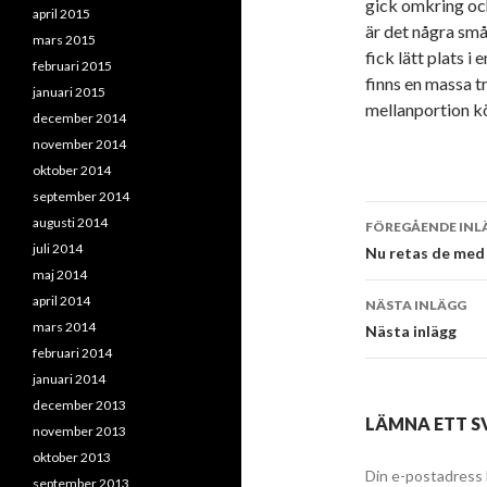
gick omkring och
april 2015
är det några små
mars 2015
fick lätt plats i 
februari 2015
finns en massa tr
januari 2015
mellanportion k
december 2014
november 2014
oktober 2014
september 2014
Inläggsna
augusti 2014
FÖREGÅENDE INL
juli 2014
Nu retas de med 
maj 2014
april 2014
NÄSTA INLÄGG
mars 2014
Nästa inlägg
februari 2014
januari 2014
december 2013
LÄMNA ETT S
november 2013
oktober 2013
Din e-postadress 
september 2013