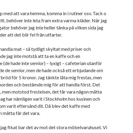
 upp med att vara hemma, komma in i rutiner osv. Tack o
allt, behöver inte leta fram extra varma kläder. När jag
ator behöver jag inte heller tänka på vilken sida jag
er att det blir fel från utfarter.
 handla mat – så tydligt skyltat med priser och
nde jag inte motstå att ta en kaffe och en
(de hade inte semlor) – lyxigt – cafeterian utanför
ade de semlor, men de hade också ett erbjudande om
bröd för 5 kronor. Jag tänkte låta mig frestas, men
d borden och bestämde mig för att handla först. Det
, men motstod frestelsen, det får vara någon måtta
Jag har nämligen varit i Stockholm hos kusinen och
m varit eftersänd dit. Då blev det kaffe med
 måtta får det vara.
jag fikat bar det av mot det stora möbelvaruhuset. Vi