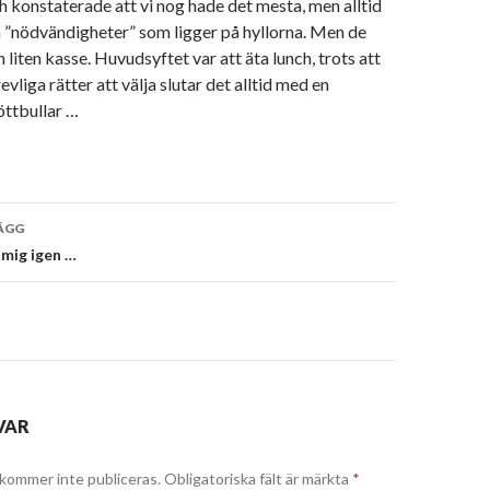
 konstaterade att vi nog hade det mesta, men alltid
 ”nödvändigheter” som ligger på hyllorna. Men de
en liten kasse. Huvudsyftet var att äta lunch, trots att
evliga rätter att välja slutar det alltid med en
öttbullar …
vigering
ÄGG
mig igen …
VAR
kommer inte publiceras.
Obligatoriska fält är märkta
*