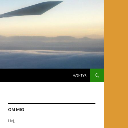
GÅ TILL INNEHÅLL
ÄVENTYR
OM MIG
Hej,