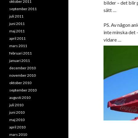
oktober 2011
bilder – det bli
september 2011
sätt …
juli 2011
juni 2011
PS. Av någon anl
maj 2011
inte minska det –
april 2011
vidare …
mars 2011
februari 2011
januari 2011
december 2010
november 2010
oktober 2010
september 2010
augusti 2010
juli 2010
juni 2010
maj 2010
april 2010
mars 2010