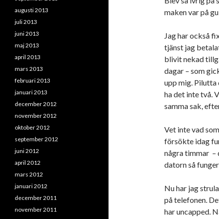
Blev så ivrig på
augusti 2013
maken var på gu
juli 2013
juni 2013
Jag har också fi
maj 2013
tjänst jag betala
april 2013
blivit nekad till
mars 2013
dagar – som gick 
februari 2013
upp mig. Pilutta
januari 2013
ha det inte två.
december 2012
samma sak, efter
november 2012
oktober 2012
Vet inte vad som
september 2012
försökte idag f
juni 2012
några timmar – d
april 2012
datorn så funger
mars 2012
januari 2012
Nu har jag strula
december 2011
på telefonen. De
november 2011
har uncapped. Nå