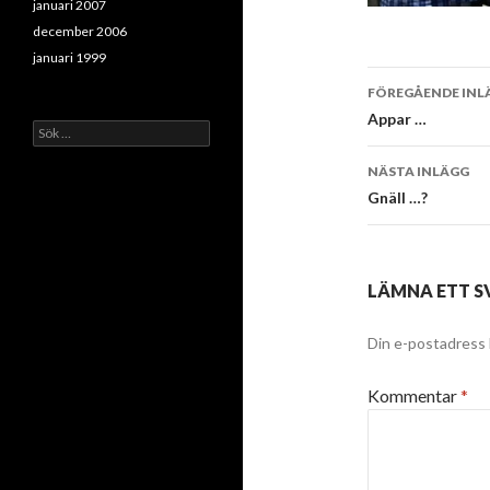
januari 2007
december 2006
januari 1999
Inläggsna
FÖREGÅENDE INL
Appar …
Sök
efter:
NÄSTA INLÄGG
Gnäll …?
LÄMNA ETT S
Din e-postadress 
Kommentar
*