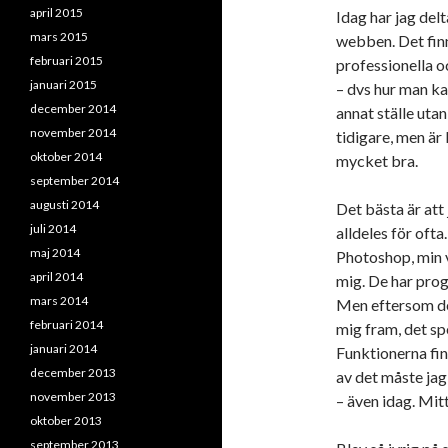
april 2015
Idag har jag delt
mars 2015
webben. Det fin
februari 2015
professionella o
januari 2015
– dvs hur man ka
december 2014
annat ställe utan
november 2014
tidigare, men är
oktober 2014
mycket bra.
september 2014
augusti 2014
Det bästa är att 
juli 2014
alldeles för oft
maj 2014
Photoshop, min 
april 2014
mig. De har pro
mars 2014
Men eftersom det
februari 2014
mig fram, det sp
januari 2014
Funktionerna fin
december 2013
av det måste ja
november 2013
– även idag. Mi
oktober 2013
september 2013