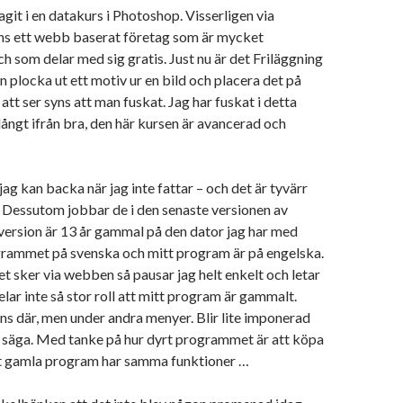
agit i en datakurs i Photoshop. Visserligen via
ns ett webb baserat företag som är mycket
ch som delar med sig gratis. Just nu är det Friläggning
n plocka ut ett motiv ur en bild och placera det på
 att ser syns att man fuskat. Jag har fuskat i detta
 långt ifrån bra, den här kursen är avancerad och
jag kan backa när jag inte fattar – och det är tyvärr
a. Dessutom jobbar de i den senaste versionen av
version är 13 år gammal på den dator jag har med
grammet på svenska och mitt program är på engelska.
 sker via webben så pausar jag helt enkelt och letar
elar inte så stor roll att mitt program är gammalt.
ns där, men under andra menyer. Blir lite imponerad
g säga. Med tanke på hur dyrt programmet är att köpa
tt gamla program har samma funktioner …