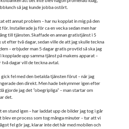
 skolbänken att det inte blev någon promenad idag,
bblunch så jag kunde jobba ostört.
xat ett annat problem – har nu kopplat in mig på den
t för. Installerade ju för ca en vecka sedan men har
gång till tjänsten. Skaffade en annan gratistjänst i 5
ut efter två dagar, sedan ville de att jag skulle teckna
 dem – erbjuder man 5 dagar gratis provtid så ska jag
 Vi kopplade upp samma tjänst på makens apparat –
 två dagar vill de teckna avtal.
 gick fel med den betalda tjänsten förut – när jag
ungerade den direkt. Men hade bekymmer igen efter
å gjorde jag det ”obegripliga” – man startar om
ar det.
t en stund igen – har laddat upp de bilder jag tog i går
t blev en process som tog många minuter – tur att vi
got fel gör jag, klarar inte det här med mobilen och