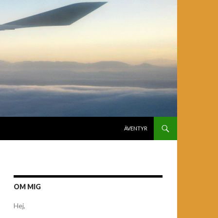
GÅ TILL INNEHÅLL
ÄVENTYR
OM MIG
Hej,