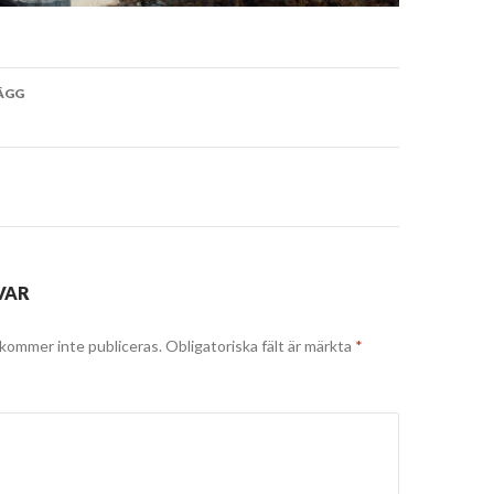
vigering
ÄGG
VAR
kommer inte publiceras.
Obligatoriska fält är märkta
*