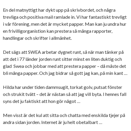
En del matnyttigt har dykt upp på skrivbordet, och några
trevliga och positiva mail ramlade in. Vi har fantastiskt trevligt
i vår förening, men det är mycket papper. Man kan ju undra hur
en frivilligorganistion kan prestera så många rapporter,
handlingar och skrifter i allmänhet.
Det sägs att SWEA arbetar dygnet runt, så när man tänker på
att det i 77 länder jorden runt sitter minst en liten duktig och
glad Swea och jobbar med att prestera papper – då måste det
bli många papper. Och jag bidrar så gott jag kan, på min kant …
Hilda har under tiden dammsugit, torkat golv, putsat fönster
och strukit tvätt – det är nästan så att jag vill byta. I hennes fall
syns det ju faktiskt att hon gör något …
Men visst är det kul att sitta och chatta med enskilda tjejer på
andra sidan jorden. Internet är ju helt obetalbart …