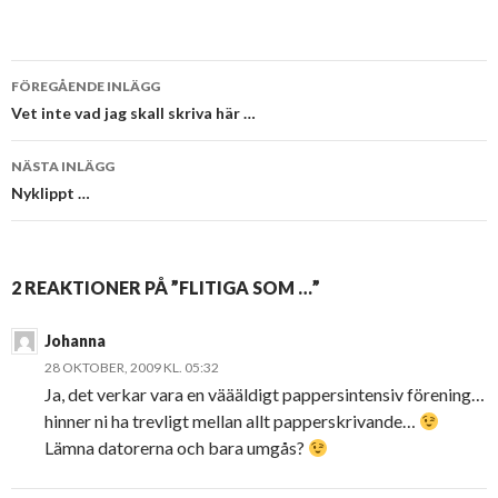
Inläggsnavigering
FÖREGÅENDE INLÄGG
Vet inte vad jag skall skriva här …
NÄSTA INLÄGG
Nyklippt …
2 REAKTIONER PÅ ”FLITIGA SOM …”
Johanna
28 OKTOBER, 2009 KL. 05:32
Ja, det verkar vara en väääldigt pappersintensiv förening…
hinner ni ha trevligt mellan allt papperskrivande…
Lämna datorerna och bara umgås?