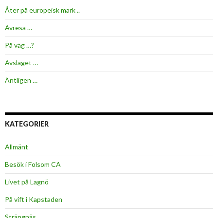
Åter på europeisk mark ..
Avresa …
På väg …?
Avslaget …
Äntligen …
KATEGORIER
Allmänt
Besök i Folsom CA
Livet på Lagnö
På vift i Kapstaden
Strängnäs