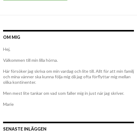
OM MIG
Hej,
Välkommen till min lilla hörna.
Här försöker jag skriva om min vardag och lite till. Allt för att min familj
och mina vänner ska kunna följa mig då jag ofta förflyttar mig mellan
olika kontinenter.
Men mest lite tankar om vad som faller mig in just när jag skriver.
Marie
SENASTE INLÄGGEN