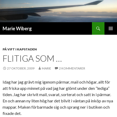
Sök
Marie Wiberg
GÅ
PRIMÄR
TILL
MENY
INNEHÅLL
PÅ VIFT I KAPSTADEN
FLITIGA SOM …
27 OKTOBER, 2009
MARIE
2 KOMMENTARER
Idag har jag grävt mig igenom pärmar, mail och högar, allt för
att friska upp minnet på vad jag har glömt under den ”lediga”
tiden. Jag har skrivit mail, svarat, sorterat och satt in i pärmar.
En och annan ny liten hög har det blivit i väntan på inköp av nya
mappar. Maken förbarmade sig och sprang ner i butiken och
fixade det.