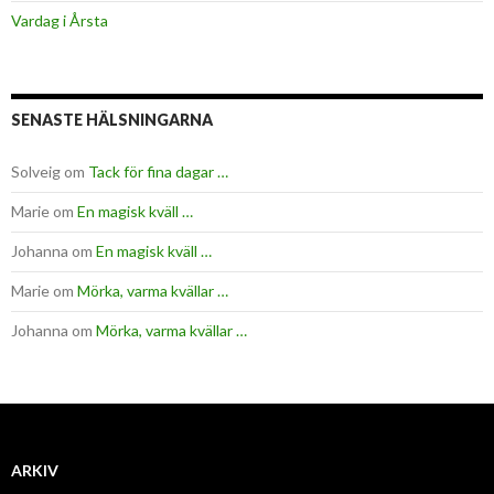
Vardag i Årsta
SENASTE HÄLSNINGARNA
Solveig
om
Tack för fina dagar …
Marie
om
En magisk kväll …
Johanna
om
En magisk kväll …
Marie
om
Mörka, varma kvällar …
Johanna
om
Mörka, varma kvällar …
ARKIV