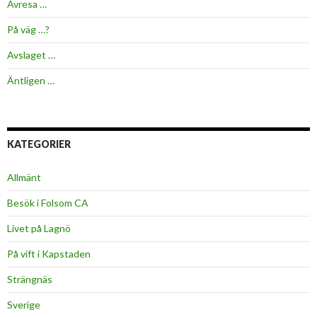
Avresa …
På väg …?
Avslaget …
Äntligen …
KATEGORIER
Allmänt
Besök i Folsom CA
Livet på Lagnö
På vift i Kapstaden
Strängnäs
Sverige