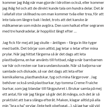
kommer jag ihåg när man gjorde i idrotten också, eller kommer
jag ihåg fel och att de direkt kunde tala om hundra delar. Det är
i allafall stor skillnad nu om man kommer tvåa eller trea, för att
inte tala om längre bak i ledet, trots att det kanske är
målkameran som måste avgöra. Den som halkat efter segraren
med tre hundradelar, är hopplöst långt efter …
Jag fick för mej att jag skulle – äntligen – färga in lite tyger
med batik. Det börjar som alltid, jag letar o letar efter mina
prylar. När jag hittat färgerna så är det dags att leta
plastbaljorna, en har använts till fotbad, några när barnbarnen
var här och resten var bara undanstuvade. När så baljorna var
samlade och diskade, så var det dags att leta efter
kemikalierna, plasthandskar, tyg och mina färgprover . Jag
behöver också små plastburkar, typ tomma Creme Fraiche
burkar, som jag blandar till färgpulvret i. Brukar samla på mej
ett antal, för när jag färgar så går det åt många, och det är så
praktiskt att bara slänga efteråt. Maken, klagar alltid på alla
min ”bra o ha”-prylar, (inte helt obefogat…), så jag har väl vid