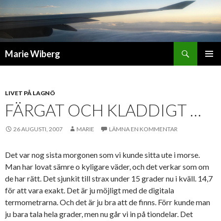
Sök
Marie Wiberg
GÅ
PRIMÄR
TILL
MENY
INNEHÅLL
LIVET PÅ LAGNÖ
FÄRGAT OCH KLADDIGT …
26 AUGUSTI, 2007
MARIE
LÄMNA EN KOMMENTAR
Det var nog sista morgonen som vi kunde sitta ute i morse.
Man har lovat sämre o kyligare väder, och det verkar som om
de har rätt. Det sjunkit till strax under 15 grader nu i kväll. 14,7
för att vara exakt. Det är ju möjligt med de digitala
termometrarna. Och det är ju bra att de finns. Förr kunde man
ju bara tala hela grader, men nu går vi in på tiondelar. Det