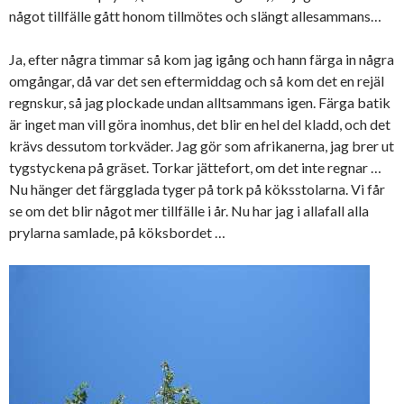
något tillfälle gått honom tillmötes och slängt allesammans…
Ja, efter några timmar så kom jag igång och hann färga in några
omgångar, då var det sen eftermiddag och så kom det en rejäl
regnskur, så jag plockade undan alltsammans igen. Färga batik
är inget man vill göra inomhus, det blir en hel del kladd, och det
krävs dessutom torkväder. Jag gör som afrikanerna, jag brer ut
tygstyckena på gräset. Torkar jättefort, om det inte regnar …
Nu hänger det färgglada tyger på tork på köksstolarna. Vi får
se om det blir något mer tillfälle i år. Nu har jag i allafall alla
prylarna samlade, på köksbordet …