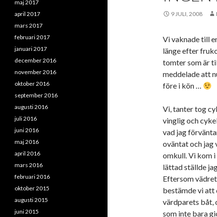
maj 2017
april 2017
9 JULI, 2008
mars 2017
februari 2017
Vi vaknade till 
januari 2017
länge efter fru
december 2016
tomter som är til
november 2016
meddelade att nu
oktober 2016
före i kön …
september 2016
augusti 2016
Vi, tanter tog cy
juli 2016
vinglig och cykel
juni 2016
vad jag förvänta
maj 2016
oväntat och jag v
april 2016
omkull. Vi kom i 
mars 2016
lättad ställde ja
februari 2016
Eftersom vädret 
oktober 2015
bestämde vi att 
augusti 2015
värdparets båt, 
juni 2015
som inte bara gic