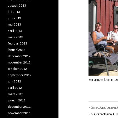
augusti 2013
juli 2013
juni 2013
maj 2013
april 2013
mars 2013
februari 2013
januari 2013
december 2012
november 2012
oktober 2012
september 2012
En underbar mo
juni 2012
april 2012
mars 2012
januari 2012
Inläggsna
december 2011
FÖREGÅENDE INL
november 2011
En avstickare til