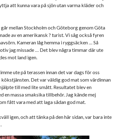
nyttja att kunna vara på sjön utan varma kläder och
m går mellan Stockholm och Göteborg genom Göta
lmade av en amerikansk ? turist. Vi såg också fyren
 havsörn. Kameran låg hemma i ryggsäcken … Så
tiv jag missade … Det blev några timmar där ute
des mot land igen.
imme ute på terassen innan det var dags för oss
 kökstjänsten. Det var väldig god mat som värdinnan
hjälpte till med lite smått. Resultatet blev en
ed en massa smaksika tillbehör. Jag kände mej
om fått vara med att laga sådan god mat.
väll igen, och att tänka på den här sidan, var bara inte
…