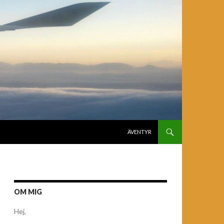
GÅ TILL INNEHÅLL
ÄVENTYR
OM MIG
Hej,