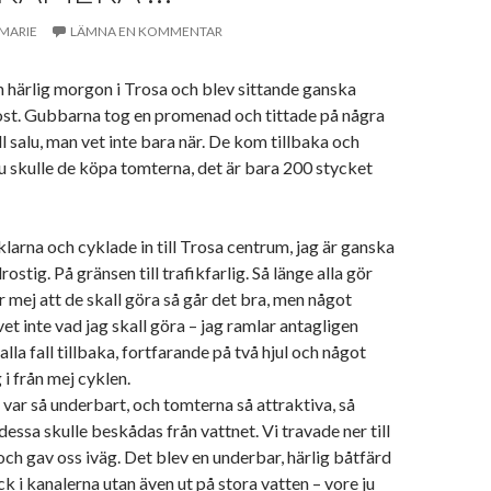
MARIE
LÄMNA EN KOMMENTAR
en härlig morgon i Trosa och blev sittande ganska
kost. Gubbarna tog en promenad och tittade på några
l salu, man vet inte bara när. De kom tillbaka och
 skulle de köpa tomterna, det är bara 200 stycket
klarna och cyklade in till Trosa centrum, jag är ganska
rostig. På gränsen till trafikfarlig. Så länge alla gör
r mej att de skall göra så går det bra, men något
et inte vad jag skall göra – jag ramlar antagligen
alla fall tillbaka, fortfarande på två hjul och något
g i från mej cyklen.
var så underbart, och tomterna så attraktiva, så
dessa skulle beskådas från vattnet. Vi travade ner till
och gav oss iväg. Det blev en underbar, härlig båtfärd
k i kanalerna utan även ut på stora vatten – vore ju