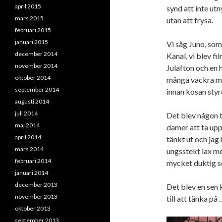
april 2015
synd att inte ut
mars 2015
utan att frysa.
februari 2015
januari 2015
Vi såg Juno, so
december 2014
Kanal, vi blev fi
november 2014
Julafton och en
oktober 2014
många vackra mo
september 2014
innan kosan styr
augusti 2014
juli 2014
Det blev någon t
maj 2014
damer att ta upp
april 2014
tänkt ut och jag 
mars 2014
ungsstekt lax m
februari 2014
mycket duktig s
januari 2014
december 2013
Det blev en sen k
november 2013
till att tänka på 
oktober 2013
september 2013