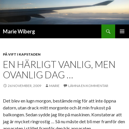
Sök
Marie Wiberg
GÅ
PRIMÄR
TILL
MENY
INNEHÅLL
PÅ VIFT I KAPSTADEN
EN HÄRLIGT VANLIG, MEN
OVANLIG DAG …
26 NOVEMBER, 2009
MARIE
LÄMNA EN KOMMENTAR
Det blev en lugn morgon, bestämde mig för att inte öppna
datorn, utan drack mitt morgonte och åt min frukost på
balkongen. Sedan sydde jag lite på maskinen. Konstaterar att
jag är mycket ringrostig … Så nu måste det bli mer framför den
apparaten i stället framför den här apparaten.