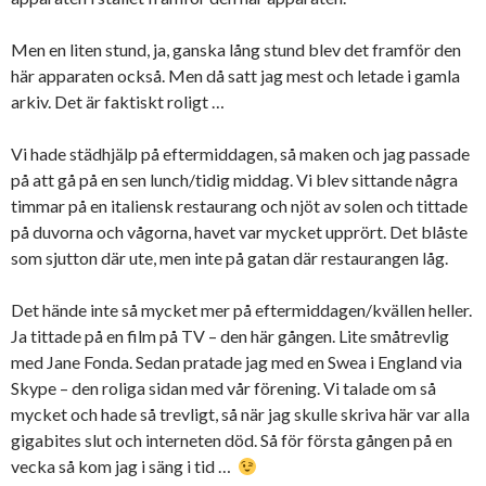
Men en liten stund, ja, ganska lång stund blev det framför den
här apparaten också. Men då satt jag mest och letade i gamla
arkiv. Det är faktiskt roligt …
Vi hade städhjälp på eftermiddagen, så maken och jag passade
på att gå på en sen lunch/tidig middag. Vi blev sittande några
timmar på en italiensk restaurang och njöt av solen och tittade
på duvorna och vågorna, havet var mycket upprört. Det blåste
som sjutton där ute, men inte på gatan där restaurangen låg.
Det hände inte så mycket mer på eftermiddagen/kvällen heller.
Ja tittade på en film på TV – den här gången. Lite småtrevlig
med Jane Fonda. Sedan pratade jag med en Swea i England via
Skype – den roliga sidan med vår förening. Vi talade om så
mycket och hade så trevligt, så när jag skulle skriva här var alla
gigabites slut och interneten död. Så för första gången på en
vecka så kom jag i säng i tid …