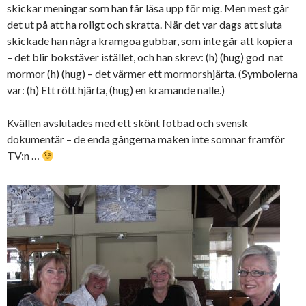
skickar meningar som han får läsa upp för mig. Men mest går
det ut på att ha roligt och skratta. När det var dags att sluta
skickade han några kramgoa gubbar, som inte går att kopiera
– det blir bokstäver istället, och han skrev: (h) (hug) god nat
mormor (h) (hug) – det värmer ett mormorshjärta. (Symbolerna
var: (h) Ett rött hjärta, (hug) en kramande nalle.)
Kvällen avslutades med ett skönt fotbad och svensk
dokumentär – de enda gångerna maken inte somnar framför
TV:n …