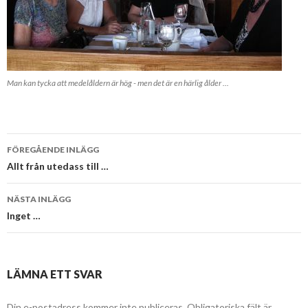
Man kan tycka att medelåldern är hög - men det är en härlig ålder ...
Inläggsnavigering
FÖREGÅENDE INLÄGG
Allt från utedass till …
NÄSTA INLÄGG
Inget …
LÄMNA ETT SVAR
Din e-postadress kommer inte publiceras.
Obligatoriska fält är