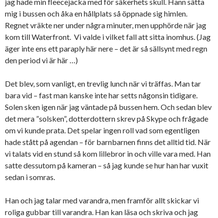
jag hade min fleecejacka med för säkerhets skull. Hann sätta
mig i bussen och åka en hållplats så öppnade sig himlen.
Regnet vräkte ner under några minuter, men upphörde när jag
kom till Waterfront. Vi valde i vilket fall att sitta inomhus. (Jag
äger inte ens ett paraply här nere – det är så sällsynt med regn
den period vi är här …)
Det blev, som vanligt, en trevlig lunch när vi träffas. Man tar
bara vid – fast man kanske inte har setts någonsin tidigare.
Solen sken igen när jag väntade på bussen hem. Och sedan blev
det mera ”solsken”, dotterdottern skrev på Skype och frågade
om vi kunde prata. Det spelar ingen roll vad som egentligen
hade stått på agendan – för barnbarnen finns det alltid tid. När
vi talats vid en stund så kom lillebror in och ville vara med. Han
satte dessutom på kameran – så jag kunde se hur han har vuxit
sedan i somras.
Han och jag talar med varandra, men framför allt skickar vi
roliga gubbar till varandra. Han kan läsa och skriva och jag