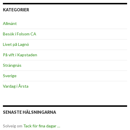
KATEGORIER
Allmänt
Besök i Folsom CA
Livet på Lagnö
På vift i Kapstaden
Strängnäs
Sverige
Vardag i Årsta
SENASTE HÄLSNINGARNA
Solveig
om
Tack för fina dagar …