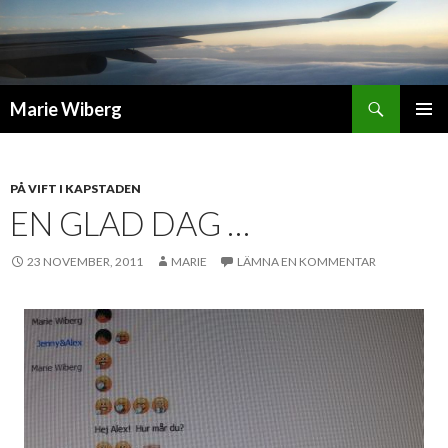
Sök
Marie Wiberg
GÅ
PRIMÄR
TILL
MENY
INNEHÅLL
PÅ VIFT I KAPSTADEN
EN GLAD DAG …
23 NOVEMBER, 2011
MARIE
LÄMNA EN KOMMENTAR