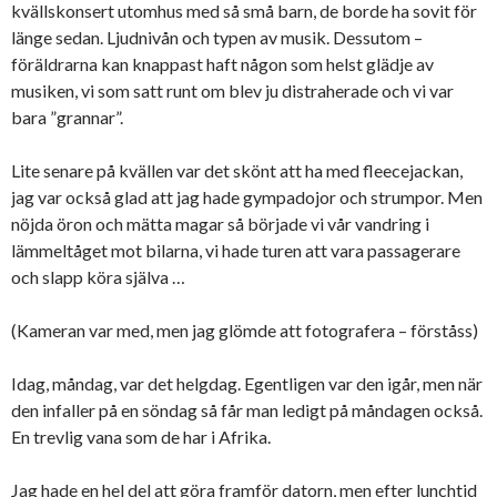
kvällskonsert utomhus med så små barn, de borde ha sovit för
länge sedan. Ljudnivån och typen av musik. Dessutom –
föräldrarna kan knappast haft någon som helst glädje av
musiken, vi som satt runt om blev ju distraherade och vi var
bara ”grannar”.
Lite senare på kvällen var det skönt att ha med fleecejackan,
jag var också glad att jag hade gympadojor och strumpor. Men
nöjda öron och mätta magar så började vi vår vandring i
lämmeltåget mot bilarna, vi hade turen att vara passagerare
och slapp köra själva …
(Kameran var med, men jag glömde att fotografera – förståss)
Idag, måndag, var det helgdag. Egentligen var den igår, men när
den infaller på en söndag så får man ledigt på måndagen också.
En trevlig vana som de har i Afrika.
Jag hade en hel del att göra framför datorn, men efter lunchtid