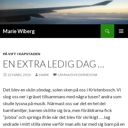
Sök
Marie Wiberg
GÅ
PRIMÄR
TILL
MENY
INNEHÅLL
PÅ VIFT I KAPSTADEN
EN EXTRA LEDIG DAG …
22 MARS, 2010
MARIE
LÄMNA EN KOMMENTAR
Det blev en skön söndag, solen sken på oss i Kristenbosch. Vi
slog oss ner i gräset tillsammans med några tusen? andra som
skulle lyssna på musik. Närmast oss var det en hel del
barnfamiljer, barnen skötte sig bra, men föräldrarna fick
”jobba” och springa ifrån när det blev för skrikigt … Jag
undrade i mitt stilla sinne varför man alls tar med sig barn på en