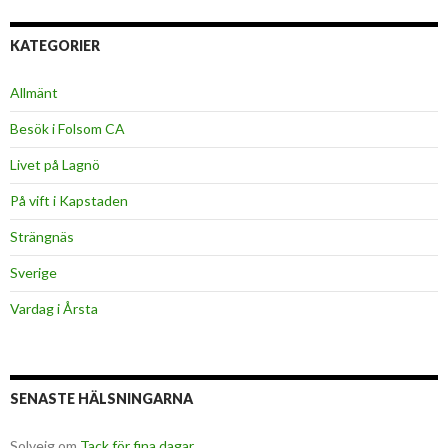
KATEGORIER
Allmänt
Besök i Folsom CA
Livet på Lagnö
På vift i Kapstaden
Strängnäs
Sverige
Vardag i Årsta
SENASTE HÄLSNINGARNA
Solveig
om
Tack för fina dagar …