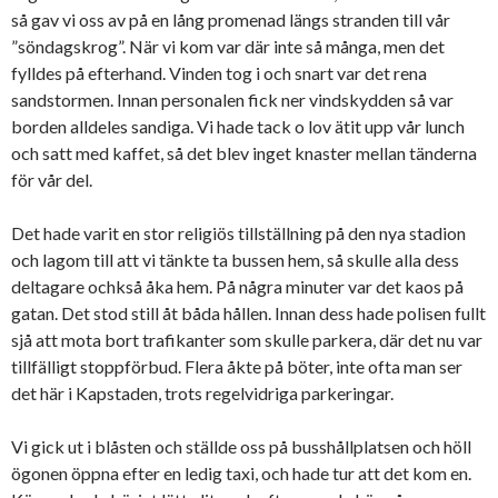
så gav vi oss av på en lång promenad längs stranden till vår
”söndagskrog”. När vi kom var där inte så många, men det
fylldes på efterhand. Vinden tog i och snart var det rena
sandstormen. Innan personalen fick ner vindskydden så var
borden alldeles sandiga. Vi hade tack o lov ätit upp vår lunch
och satt med kaffet, så det blev inget knaster mellan tänderna
för vår del.
Det hade varit en stor religiös tillställning på den nya stadion
och lagom till att vi tänkte ta bussen hem, så skulle alla dess
deltagare ochkså åka hem. På några minuter var det kaos på
gatan. Det stod still åt båda hållen. Innan dess hade polisen fullt
sjå att mota bort trafikanter som skulle parkera, där det nu var
tillfälligt stoppförbud. Flera åkte på böter, inte ofta man ser
det här i Kapstaden, trots regelvidriga parkeringar.
Vi gick ut i blåsten och ställde oss på busshållplatsen och höll
ögonen öppna efter en ledig taxi, och hade tur att det kom en.