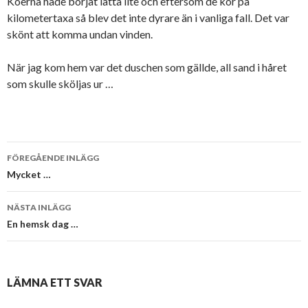
Köerna hade börjat lätta lite och eftersom de kör på
kilometertaxa så blev det inte dyrare än i vanliga fall. Det var
skönt att komma undan vinden.
När jag kom hem var det duschen som gällde, all sand i håret
som skulle sköljas ur …
Inläggsnavigering
FÖREGÅENDE INLÄGG
Mycket …
NÄSTA INLÄGG
En hemsk dag …
LÄMNA ETT SVAR