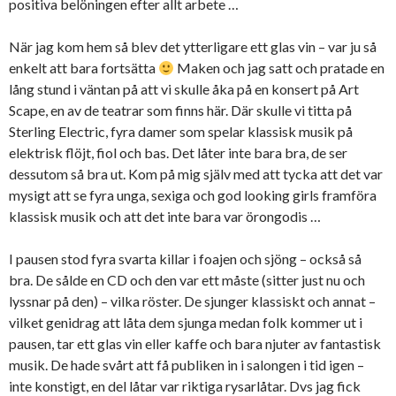
positiva belöningen efter allt arbete …
När jag kom hem så blev det ytterligare ett glas vin – var ju så
enkelt att bara fortsätta
Maken och jag satt och pratade en
lång stund i väntan på att vi skulle åka på en konsert på Art
Scape, en av de teatrar som finns här. Där skulle vi titta på
Sterling Electric, fyra damer som spelar klassisk musik på
elektrisk flöjt, fiol och bas. Det låter inte bara bra, de ser
dessutom så bra ut. Kom på mig själv med att tycka att det var
mysigt att se fyra unga, sexiga och god looking girls framföra
klassisk musik och att det inte bara var örongodis …
I pausen stod fyra svarta killar i foajen och sjöng – också så
bra. De sålde en CD och den var ett måste (sitter just nu och
lyssnar på den) – vilka röster. De sjunger klassiskt och annat –
vilket genidrag att låta dem sjunga medan folk kommer ut i
pausen, tar ett glas vin eller kaffe och bara njuter av fantastisk
musik. De hade svårt att få publiken in i salongen i tid igen –
inte konstigt, en del låtar var riktiga rysarlåtar. Dvs jag fick