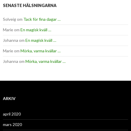
SENASTE HÄLSNINGARNA
Solveig
om
Tack för fina dagar …
Marie
om
En magisk kväll …
Johanna
om
En magisk kväll …
Marie
om
Mörka, varma kvällar …
Johanna
om
Mörka, varma kvällar …
ARKIV
april 2020
mars 2020