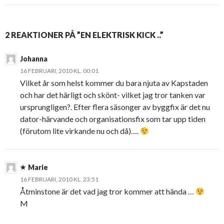
2 REAKTIONER PÅ ”EN ELEKTRISK KICK ..”
Johanna
16 FEBRUARI, 2010 KL. 00:01
Vilket år som helst kommer du bara njuta av Kapstaden
och har det härligt och skönt- vilket jag tror tanken var
ursprungligen?. Efter flera säsonger av byggfix är det nu
dator-härvande och organisationsfix som tar upp tiden
(förutom lite virkande nu och då)….
Marie
16 FEBRUARI, 2010 KL. 23:51
Åtminstone är det vad jag tror kommer att hända …
M