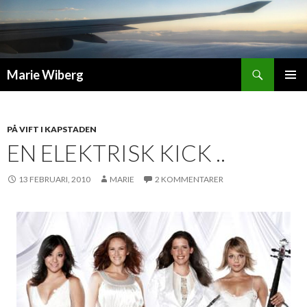
Sök
Marie Wiberg
GÅ
PRIMÄR
TILL
MENY
INNEHÅLL
PÅ VIFT I KAPSTADEN
EN ELEKTRISK KICK ..
13 FEBRUARI, 2010
MARIE
2 KOMMENTARER