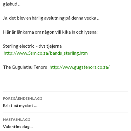
gåshud …
Ja, det blev en härlig avslutning på denna vecka …
Här är länkarna om någon vill kika in och lyssna:
Sterling electric – dvs tjejerna
http://www.5sm.co.za/bands_sterling.htm
The Gugulethu Tenors
http://www.gugstenors.co.za/
Inläggsnavigering
FÖREGÅENDE INLÄGG
Brist på mycket …
NÄSTA INLÄGG
Valentins dag…