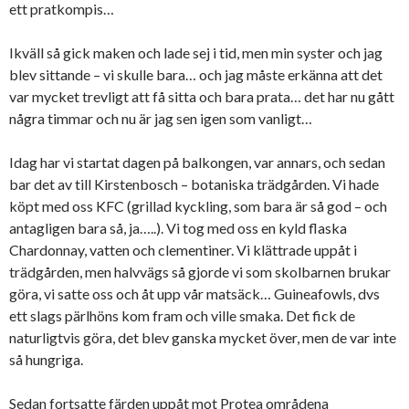
ett pratkompis…
Ikväll så gick maken och lade sej i tid, men min syster och jag
blev sittande – vi skulle bara… och jag måste erkänna att det
var mycket trevligt att få sitta och bara prata… det har nu gått
några timmar och nu är jag sen igen som vanligt…
Idag har vi startat dagen på balkongen, var annars, och sedan
bar det av till Kirstenbosch – botaniska trädgården. Vi hade
köpt med oss KFC (grillad kyckling, som bara är så god – och
antagligen bara så, ja…..). Vi tog med oss en kyld flaska
Chardonnay, vatten och clementiner. Vi klättrade uppåt i
trädgården, men halvvägs så gjorde vi som skolbarnen brukar
göra, vi satte oss och åt upp vår matsäck… Guineafowls, dvs
ett slags pärlhöns kom fram och ville smaka. Det fick de
naturligtvis göra, det blev ganska mycket över, men de var inte
så hungriga.
Sedan fortsatte färden uppåt mot Protea områdena