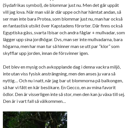
(Sydafrikas symbol), de blommar just nu. Men det går uppåt
vill jag lova. När man väl är där uppe och har hämtat andan, så
ser man inte bara Protea, som blommar just nu, man har också
en fantastisk utsikt över Kapstadens förorter. Där finns också
Egyptiska gäss, svarta Ibisar och andra fåglar + mullvadar, som
lägger upp sina jordhögar. Dvs, man ser inte mullvadarna, bara
högarna, men har man tur så hinner man se utt par ”klor” som
skyfflar upp jorden, innan de försvinner igen.
Det blev en mysig och avkopplande dag i denna vackra miljö,
inte utan viss fysisk ansträngning, men den anses ju vara så
nyttig… Och nu i natt, när jag bar ut blommorna på balkongen,
så har vi fått en kär besökare. En Gecco, en av mina favorit
ödlor. Den är visserligen inte så stor, men den kan ju växa till sej.
Den är i vart fall så välkommen…