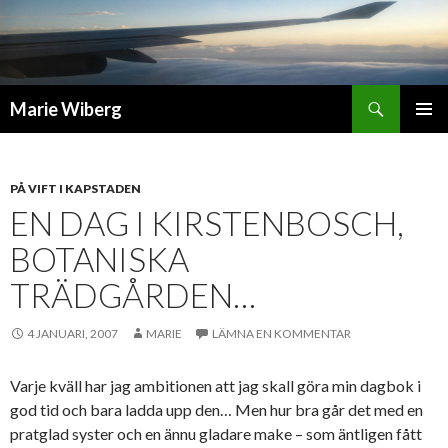
Sök
Marie Wiberg
GÅ
PRIMÄR
TILL
MENY
INNEHÅLL
PÅ VIFT I KAPSTADEN
EN DAG I KIRSTENBOSCH,
BOTANISKA
TRÄDGÅRDEN…
4 JANUARI, 2007
MARIE
LÄMNA EN KOMMENTAR
Varje kväll har jag ambitionen att jag skall göra min dagbok i
god tid och bara ladda upp den… Men hur bra går det med en
pratglad syster och en ännu gladare make – som äntligen fått