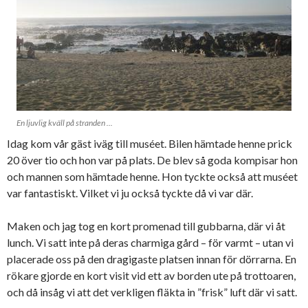
En ljuvlig kväll på stranden ...
Idag kom vår gäst iväg till muséet. Bilen hämtade henne prick
20 över tio och hon var på plats. De blev så goda kompisar hon
och mannen som hämtade henne. Hon tyckte också att muséet
var fantastiskt. Vilket vi ju också tyckte då vi var där.
Maken och jag tog en kort promenad till gubbarna, där vi åt
lunch. Vi satt inte på deras charmiga gård – för varmt – utan vi
placerade oss på den dragigaste platsen innan för dörrarna. En
rökare gjorde en kort visit vid ett av borden ute på trottoaren,
och då insåg vi att det verkligen fläkta in ”frisk” luft där vi satt.