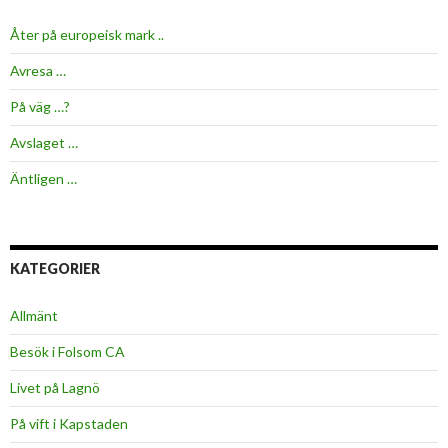
Åter på europeisk mark ..
Avresa …
På väg …?
Avslaget …
Äntligen …
KATEGORIER
Allmänt
Besök i Folsom CA
Livet på Lagnö
På vift i Kapstaden