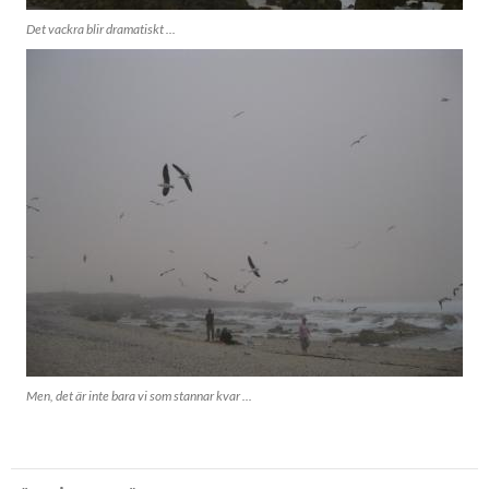
Det vackra blir dramatiskt ...
Men, det är inte bara vi som stannar kvar ...
Inläggsnavigering