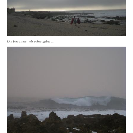
Där försvinner vår solnedgång ...