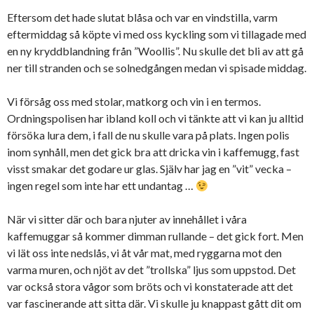
Eftersom det hade slutat blåsa och var en vindstilla, varm
eftermiddag så köpte vi med oss kyckling som vi tillagade med
en ny kryddblandning från ”Woollis”. Nu skulle det bli av att gå
ner till stranden och se solnedgången medan vi spisade middag.
Vi försåg oss med stolar, matkorg och vin i en termos.
Ordningspolisen har ibland koll och vi tänkte att vi kan ju alltid
försöka lura dem, i fall de nu skulle vara på plats. Ingen polis
inom synhåll, men det gick bra att dricka vin i kaffemugg, fast
visst smakar det godare ur glas. Själv har jag en ”vit” vecka –
ingen regel som inte har ett undantag …
När vi sitter där och bara njuter av innehållet i våra
kaffemuggar så kommer dimman rullande – det gick fort. Men
vi lät oss inte nedslås, vi åt vår mat, med ryggarna mot den
varma muren, och njöt av det ”trollska” ljus som uppstod. Det
var också stora vågor som bröts och vi konstaterade att det
var fascinerande att sitta där. Vi skulle ju knappast gått dit om