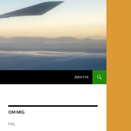
GÅ TILL INNEHÅLL
ÄVENTYR
OM MIG
Hej,