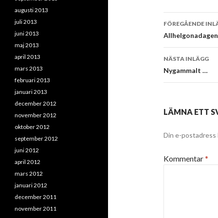
augusti 2013
Inläggsna
juli 2013
FÖREGÅENDE INL
juni 2013
Allhelgonadagen
maj 2013
april 2013
NÄSTA INLÄGG
mars 2013
Nygammalt …
februari 2013
januari 2013
december 2012
LÄMNA ETT S
november 2012
oktober 2012
Din e-postadress 
september 2012
juni 2012
Kommentar
*
april 2012
mars 2012
januari 2012
december 2011
november 2011