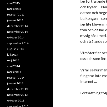
jag fortfarande k
april 2015
och fryser … När
mars 2015
datorn och bege o
februari 2015
balkongen – som
januari 2015
jag lite kluven m
december 2014
från och då har d
november 2014
mysig höst med a
oktober 2014
och strålande sol
september 2014
augusti 2014
Vi möter fler oc
juli 2014
oss och som önsk
maj 2014
april 2014
Vi får se hur mån
mars 2014
fungerar inte en
februari 2014
Internet …
januari 2014
december 2013
Fortsättning föl
november 2013
oktober 2013
september 2013