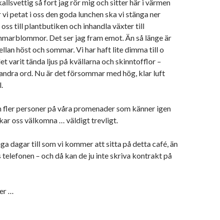
allsvettig så fort jag rör mig och sitter här i värmen
 vi petat i oss den goda lunchen ska vi stänga ner
ss till plantbutiken och inhandla växter till
marblommor. Det ser jag fram emot. Än så länge är
ellan höst och sommar. Vi har haft lite dimma till o
et varit tända ljus på kvällarna och skinntofflor –
ndra ord. Nu är det försommar med hög, klar luft
.
h fler personer på våra promenader som känner igen
ar oss välkomna … väldigt trevligt.
ga dagar till som vi kommer att sitta på detta café, än
s telefonen – och då kan de ju inte skriva kontrakt på
jer …