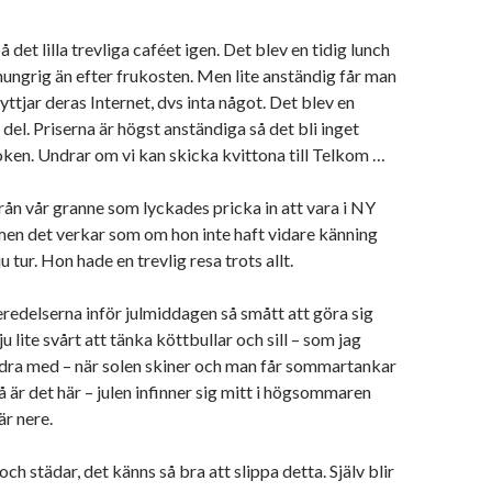
på det lilla trevliga caféet igen. Det blev en tidig lunch
 hungrig än efter frukosten. Men lite anständig får man
yttjar deras Internet, dvs inta något. Det blev en
 del. Priserna är högst anständiga så det bli inget
boken. Undrar om vi kan skicka kvittona till Telkom …
från vår granne som lyckades pricka in att vara i NY
men det verkar som om hon inte haft vidare känning
u tur. Hon hade en trevlig resa trots allt.
redelserna inför julmiddagen så smått att göra sig
u lite svårt att tänka köttbullar och sill – som jag
idra med – när solen skiner och man får sommartankar
å är det här – julen infinner sig mitt i högsommaren
r nere.
h städar, det känns så bra att slippa detta. Själv blir