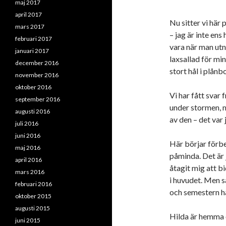
maj 2017
april 2017
Nu sitter vi här 
mars 2017
– jag är inte ens
februari 2017
vara när man utn
januari 2017
laxsallad för min
december 2016
stort hål i plån
november 2016
oktober 2016
Vi har fått svar 
september 2016
under stormen, 
augusti 2016
av den – det var j
juli 2016
juni 2016
Här börjar förbe
maj 2016
påminda. Det är j
april 2016
åtagit mig att b
mars 2016
i huvudet. Men s
februari 2016
och semestern hä
oktober 2015
augusti 2015
Hilda är hemma oc
juni 2015