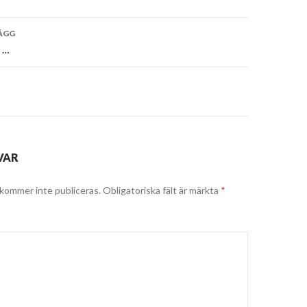
vigering
ÄGG
 …
VAR
kommer inte publiceras.
Obligatoriska fält är märkta
*