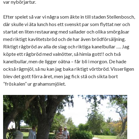
var nybörjartur.
Efter spelet så var vi några som åkte in till staden Stellenbosch,
där skulle vi äta lunch hos ett svenskt par som flyttat ner och
startat en liten restaurang med sallader och olika smörgåsar
med riktigt kavlitetsbröd och de har även brödförsäljning.
Riktigt rågbröd av alla de slag och riktiga kanelbullar …. Jag
köpte ett rågbröd med valnötter, så himla gott!! och två
kanelbullar, men de ligger oätna – får bli i morgon. De hade
också rågmjöl, så nu kan jag baka riktigt vörtbröd. Visserligen
blev det gott förra året, men jag fick stå och sikta bort
”fröskalen” ur grahamsmjölet.