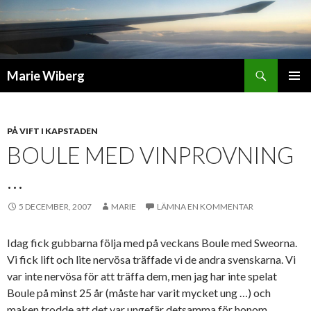
Sök
Marie Wiberg
GÅ
PRIMÄR
TILL
MENY
INNEHÅLL
PÅ VIFT I KAPSTADEN
BOULE MED VINPROVNING
…
5 DECEMBER, 2007
MARIE
LÄMNA EN KOMMENTAR
Idag fick gubbarna följa med på veckans Boule med Sweorna.
Vi fick lift och lite nervösa träffade vi de andra svenskarna. Vi
var inte nervösa för att träffa dem, men jag har inte spelat
Boule på minst 25 år (måste har varit mycket ung …) och
maken trodde att det var ungefär detsamma för honom.