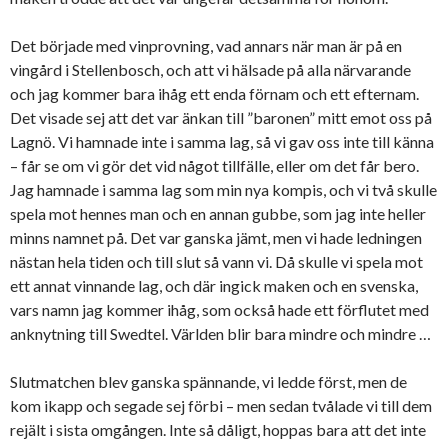
Det började med vinprovning, vad annars när man är på en
vingård i Stellenbosch, och att vi hälsade på alla närvarande
och jag kommer bara ihåg ett enda förnam och ett efternam.
Det visade sej att det var änkan till ”baronen” mitt emot oss på
Lagnö. Vi hamnade inte i samma lag, så vi gav oss inte till känna
– får se om vi gör det vid något tillfälle, eller om det får bero.
Jag hamnade i samma lag som min nya kompis, och vi två skulle
spela mot hennes man och en annan gubbe, som jag inte heller
minns namnet på. Det var ganska jämt, men vi hade ledningen
nästan hela tiden och till slut så vann vi. Då skulle vi spela mot
ett annat vinnande lag, och där ingick maken och en svenska,
vars namn jag kommer ihåg, som också hade ett förflutet med
anknytning till Swedtel. Världen blir bara mindre och mindre …
Slutmatchen blev ganska spännande, vi ledde först, men de
kom ikapp och segade sej förbi – men sedan tvålade vi till dem
rejält i sista omgången. Inte så dåligt, hoppas bara att det inte