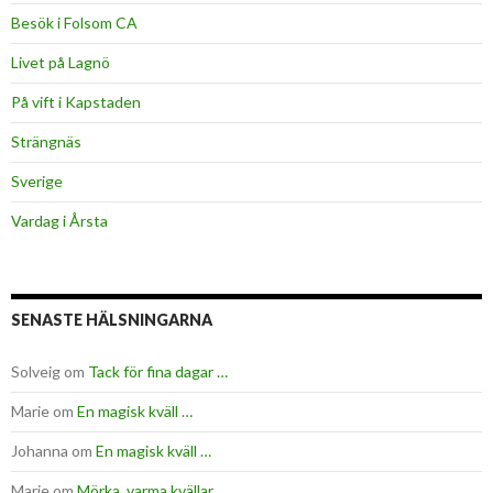
Besök i Folsom CA
Livet på Lagnö
På vift i Kapstaden
Strängnäs
Sverige
Vardag i Årsta
SENASTE HÄLSNINGARNA
Solveig
om
Tack för fina dagar …
Marie
om
En magisk kväll …
Johanna
om
En magisk kväll …
Marie
om
Mörka, varma kvällar …