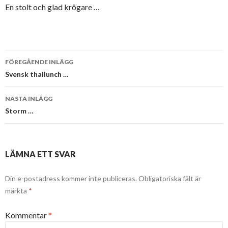
En stolt och glad krögare …
Inläggsnavigering
FÖREGÅENDE INLÄGG
Svensk thailunch …
NÄSTA INLÄGG
Storm …
LÄMNA ETT SVAR
Din e-postadress kommer inte publiceras.
Obligatoriska fält är
märkta
*
Kommentar
*