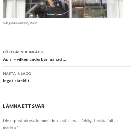
Vår glada korvmojstant …
Inläggsnavigering
FÖREGÅENDE INLÄGG
April – vilken underbar månad …
NÄSTA INLÄGG
Inget särskilt …
LÄMNA ETT SVAR
Din e-postadress kommer inte publiceras.
Obligatoriska fält är
märkta
*