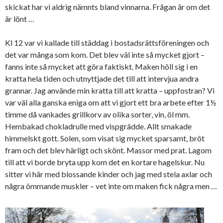
skickat har vi aldrig nämnts bland vinnarna. Frågan är om det
är lönt …
Kl 12 var vi kallade till städdag i bostadsrättsföreningen och
det var många som kom. Det blev väl inte så mycket gjort –
fanns inte så mycket att göra faktiskt. Maken höll sig i en
kratta hela tiden och utnyttjade det till att intervjua andra
grannar. Jag använde min kratta till att kratta – uppfostran? Vi
var väl alla ganska eniga om att vi gjort ett bra arbete efter 1½
timme då vankades grillkorv av olika sorter, vin, öl mm.
Hembakad chokladrulle med vispgrädde. Allt smakade
himmelskt gott. Solen, som visat sig mycket sparsamt, bröt
fram och det blev härligt och skönt. Massor med prat. Lagom
till att vi borde bryta upp kom det en kortare hagelskur. Nu
sitter vi här med blossande kinder och jag med stela axlar och
några ömmande muskler – vet inte om maken fick några men …