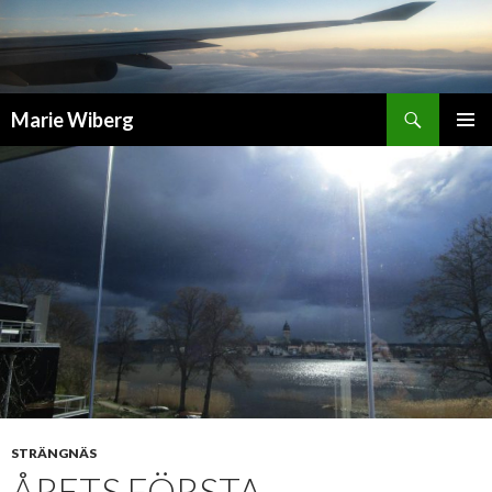
Sök
Marie Wiberg
GÅ
PRIMÄR
TILL
MENY
INNEHÅLL
STRÄNGNÄS
ÅRETS FÖRSTA