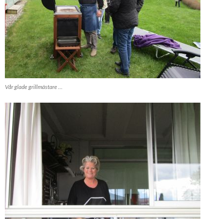
Vår glade grillmästare …