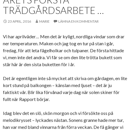
TRÄDGÅRDSARBETE …
23 APRIL, 2016
MARIE
LÄMNA EN KOMMENTAR
Vi har aprilväder… Men det är kyligt, nordliga vindar som drar
ner temperaturen. Maken och jag tog en tur på stan i går,
fredag, för att leta fågelholkar och tulpaner. De första hittade
vi, men inte det andra. Vi får se om den lite trötta bukett som
står här är den sista buketten för i år.
Det är egentligen inte så mycket att skriva om gårdagen, en lite
kort stund på balkongen – känslan med ljuset – det är ju
faktiskt vår. Blir lika förvånad varje dag när solen skiner för
fullt när Rapport börjar.
Idag blev det en slö, skön morgon och vi försökte oss på
melodikrysset – lyckades nästan. Sonens granne hade mer tur,
han var med bland vinnarna från förra veckan. De få gånger vi