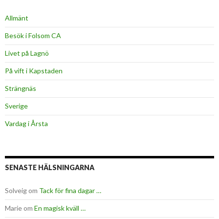
Allmänt
Besök i Folsom CA
Livet på Lagnö
På vift i Kapstaden
Strängnäs
Sverige
Vardag i Årsta
SENASTE HÄLSNINGARNA
Solveig
om
Tack för fina dagar …
Marie
om
En magisk kväll …