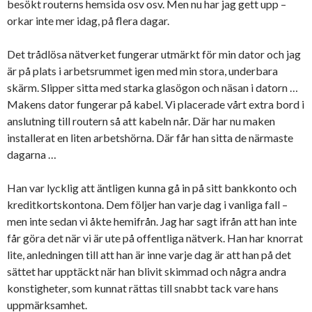
besökt routerns hemsida osv osv. Men nu har jag gett upp –
orkar inte mer idag, på flera dagar.
Det trådlösa nätverket fungerar utmärkt för min dator och jag
är på plats i arbetsrummet igen med min stora, underbara
skärm. Slipper sitta med starka glasögon och näsan i datorn …
Makens dator fungerar på kabel. Vi placerade vårt extra bord i
anslutning till routern så att kabeln når. Där har nu maken
installerat en liten arbetshörna. Där får han sitta de närmaste
dagarna …
Han var lycklig att äntligen kunna gå in på sitt bankkonto och
kreditkortskontona. Dem följer han varje dag i vanliga fall –
men inte sedan vi åkte hemifrån. Jag har sagt ifrån att han inte
får göra det när vi är ute på offentliga nätverk. Han har knorrat
lite, anledningen till att han är inne varje dag är att han på det
sättet har upptäckt när han blivit skimmad och några andra
konstigheter, som kunnat rättas till snabbt tack vare hans
uppmärksamhet.