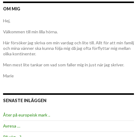
OM MIG
Hej,
Välkommen till min lilla hörna.
Här försöker jag skriva om min vardag och lite till. Allt för att min familj
och mina vänner ska kunna följa mig då jag ofta förflyttar mig mellan
olika kontinenter.
Men mest lite tankar om vad som faller mig in just när jag skriver.
Marie
SENASTE INLÄGGEN
Åter på europeisk mark ..
Avresa …
På väg …?