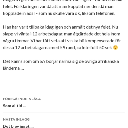
felet. Förklaringen var då att man kopplat ner den då man
kopplade in adsl – som nu skulle vara ok, liksom telefonen.
Han har varit tillbaka idag igen och anmält det nya felet. Nu
slapp vi vänta i 12 arbetsdagar, man åtgärdade det hela inom
några timmar. Vi har fått veta att vi ska bli kompenserade för
dessa 12 arbetsdagarna med 59 rand, ca inte fullt 50 sek
Det känns som om SA börjar närma sig de övriga afrikanska
länderna …
Inläggsnavigering
FÖREGÅENDE INLÄGG
Som alltid …
NÄSTA INLÄGG
Det blev inget …