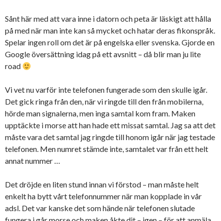
Sånt här med att vara inne i datorn och peta är läskigt att hålla
på med när man inte kan så mycket och hatar deras fikonspråk.
Spelar ingen roll om det är på engelska eller svenska. Gjorde en
Google översättning idag på ett avsnitt – då blir man ju lite
road
Vi vet nu varför inte telefonen fungerade som den skulle igår.
Det gick ringa från den, när vi ringde till den från mobilerna,
hörde man signalerna, men inga samtal kom fram. Maken
upptäckte i morse att han hade ett missat samtal. Jag sa att det
måste vara det samtal jag ringde till honom igår när jag testade
telefonen. Men numret stämde inte, samtalet var från ett helt
annat nummer …
Det dröjde en liten stund innan vi förstod – man måste helt
enkelt ha bytt vårt telefonnummer när man kopplade in vår
adsl. Det var kanske det som hände när telefonen slutade
fungera i går morse och maken åkte dit – igen – för att anmäla