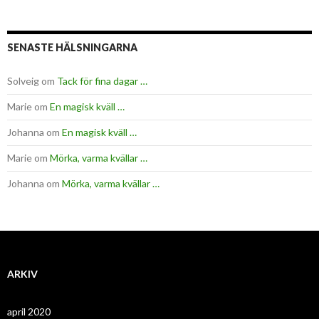
SENASTE HÄLSNINGARNA
Solveig
om
Tack för fina dagar …
Marie
om
En magisk kväll …
Johanna
om
En magisk kväll …
Marie
om
Mörka, varma kvällar …
Johanna
om
Mörka, varma kvällar …
ARKIV
april 2020