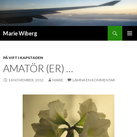
Sök
Marie Wiberg
GÅ
PRIMÄR
TILL
MENY
INNEHÅLL
PÅ VIFT I KAPSTADEN
AMATÖR (ER) …
14 NOVEMBER, 2012
MARIE
LÄMNA EN KOMMENTAR