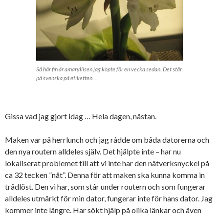
Så här fin är amaryllisen jag köpte för en vecka sedan. Det står
på svenska på etiketten …
Gissa vad jag gjort idag … Hela dagen, nästan.
Maken var på herrlunch och jag rådde om båda datorerna och
den nya routern alldeles själv. Det hjälpte inte – har nu
lokaliserat problemet till att vi inte har den nätverksnyckel på
ca 32 tecken ”nåt”. Denna för att maken ska kunna komma in
trådlöst. Den vi har, som står under routern och som fungerar
alldeles utmärkt för min dator, fungerar inte för hans dator. Jag
kommer inte längre. Har sökt hjälp på olika länkar och även