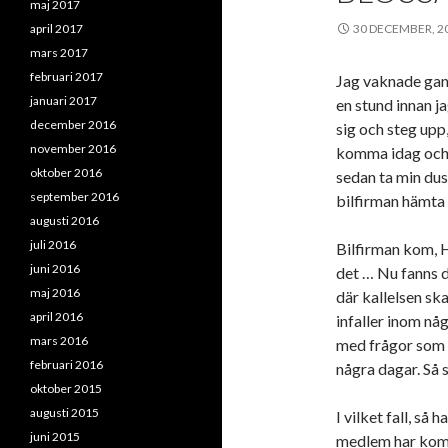
maj 2017
april 2017
30 DECEMBER, 2
mars 2017
februari 2017
Jag vaknade gans
januari 2017
en stund innan j
december 2016
sig och steg upp,
november 2016
komma idag och d
oktober 2016
sedan ta min du
september 2016
bilfirman hämta 
augusti 2016
juli 2016
Bilfirman kom, H
juni 2016
det … Nu fanns dä
maj 2016
där kallelsen sk
april 2016
infaller inom nå
mars 2016
med frågor som 
februari 2016
några dagar. Så s
oktober 2015
augusti 2015
I vilket fall, så 
juni 2015
medlem har komm