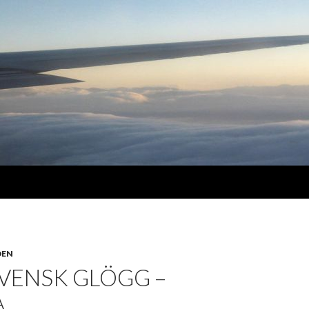
DEN
VENSK GLÖGG –
 …