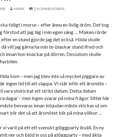
008
MARIE
2 KOMMENTARER
ka tidigt i morse – efter ännu en livlig dröm. Det tog
ag förstod att jag låg i min egen säng … Maken rörde
 efter en stund gjorde jag det också. Hilda skulle
å vill jag gärna ha min te-blaskar stund ifred och
sch innan hon knackar på dörren. Dessutom skulle
hyrbilen.
ilda kom – men jag blev inte så mycket piggare av
r ingen tid till att slappa. Vi står inför ett årsmöte –
all vara utskickat ett strikt datum. Detta datum
gra dagar – men ingen svarar på mina frågor. Sitter här
måste besvaras innan inbjudan måste skickas ut om
nart blir det så att årsmötet blir på mina villkor …
har vi varit på ett ett svenskt glöggparty ikväll. En ny
it ner och bjöd in oss på glöggparty – med äkta