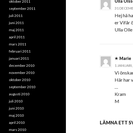
Ulla Ols
oktober 2011
31 DECEMBE
september 2011
Hej hä ha
juli 2011
er Vifå
juni 2011
Ulla Olle
maj 2011
april 2011
mars 2011
februari 2011
Marie
januari 2011
december 2010
1 JANUARI,
Vi önsk
november 2010
Här har 
oktober 2010
…
september 2010
Kram
augusti 2010
M
juli 2010
juni 2010
maj 2010
LÄMNA ETT S
april 2010
mars 2010