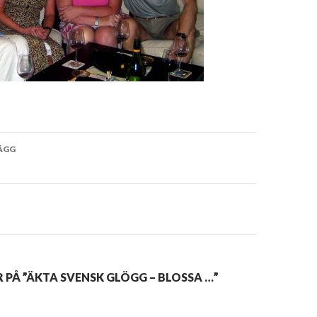
vigering
ÄGG
 PÅ ”ÄKTA SVENSK GLÖGG – BLOSSA …”