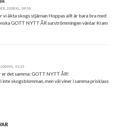
son
R, 2008 KL. 09:58
r vi äkta skogs stjärnan Hoppas allt är bara bra med
r önska GOTT NYTT ÅR surströmmingen väntar Kram
 2009 KL. 01:25
ar er det samma: GOTT NYTT ÅR!
vi inte skogsblomman, men väl viner i samma prisklass
VAR