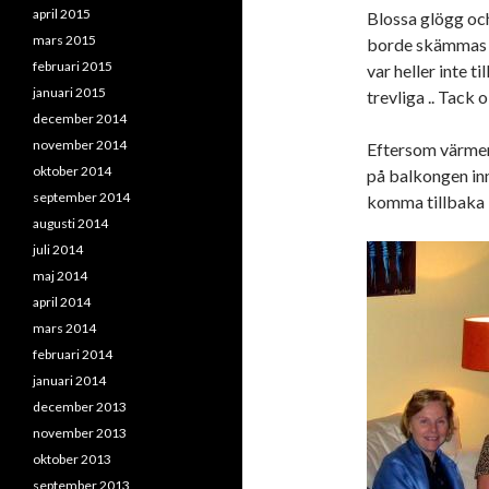
april 2015
Blossa glögg och
mars 2015
borde skämmas f
februari 2015
var heller inte t
januari 2015
trevliga .. Tack
december 2014
november 2014
Eftersom värmen
oktober 2014
på balkongen in
september 2014
komma tillbaka i 
augusti 2014
juli 2014
maj 2014
april 2014
mars 2014
februari 2014
januari 2014
december 2013
november 2013
oktober 2013
september 2013