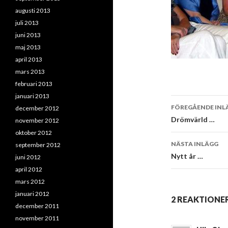
augusti 2013
juli 2013
juni 2013
maj 2013
april 2013
mars 2013
februari 2013
januari 2013
Inläggsna
FÖREGÅENDE INL
december 2012
Drömvärld …
november 2012
oktober 2012
NÄSTA INLÄGG
september 2012
Nytt år …
juni 2012
april 2012
mars 2012
januari 2012
2 REAKTIONER
december 2011
november 2011