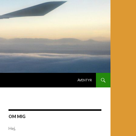
GÅ TILL INNEHÅLL
ÄVENTYR
OM MIG
Hej,