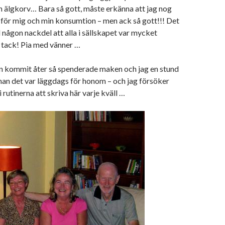
 älgkorv… Bara så gott, måste erkänna att jag nog
ör mig och min konsumtion – men ack så gott!!! Det
ill någon nackdel att alla i sällskapet var mycket
 o tack! Pia med vänner …
 kommit åter så spenderade maken och jag en stund
nan det var läggdags för honom – och jag försöker
rutinerna att skriva här varje kväll …